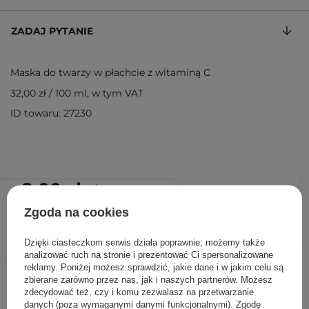
ZADAJ PYTANIE
Maska do twarzy w płachcie z witaminą C
32,00 zł
/
100 ml
, w tym VAT
ID towaru: 27230
8,00 zł
/
szt.
Zgoda na cookies
DODAJ DO KOSZYKA
Dzięki ciasteczkom serwis działa poprawnie; możemy także
analizować ruch na stronie i prezentować Ci spersonalizowane
reklamy. Poniżej możesz sprawdzić, jakie dane i w jakim celu są
Inni klienci sprawdzali również
zbierane zarówno przez nas, jak i naszych partnerów. Możesz
zdecydować też, czy i komu zezwalasz na przetwarzanie
danych (poza wymaganymi danymi funkcjonalnymi). Zgodę