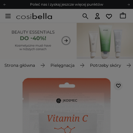
Poleć nas i zyskaj jeszcze więcej punktów
Zapisz się na newsletter pełen porad
Bezpłatne konsultacje kosmetologiczne
Z nami to możliwe! Realizacja zamówienia do 24h.
Poleć nas i zyskaj jeszcze więcej punktów
Zapisz się na newsletter pełen porad
Strona główna
Pielęgnacja
Potrzeby skóry