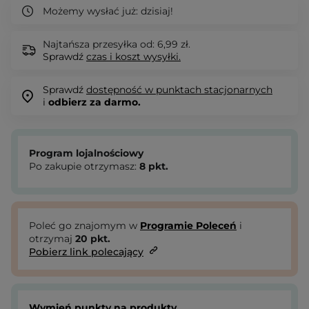
Możemy wysłać już:
dzisiaj!
Najtańsza przesyłka od: 6,99 zł.
Sprawdź
czas i koszt wysyłki.
Sprawdź
dostępność w punktach stacjonarnych
i
odbierz za darmo.
Program lojalnościowy
Po zakupie otrzymasz:
8
pkt.
Poleć go znajomym w
Programie Poleceń
i
otrzymaj
20
pkt.
Pobierz link polecający
Wymień punkty na produkty.