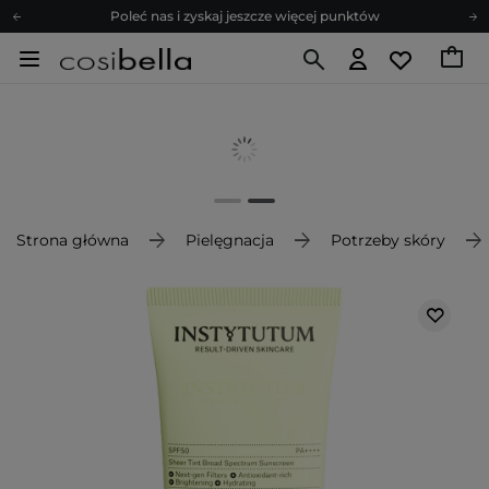
Poleć nas i zyskaj jeszcze więcej punktów
Zapisz się na newsletter pełen porad
Bezpłatne konsultacje kosmetologiczne
Z nami to możliwe! Realizacja zamówienia do 24h.
Poleć nas i zyskaj jeszcze więcej punktów
Zapisz się na newsletter pełen porad
Strona główna
Pielęgnacja
Potrzeby skóry