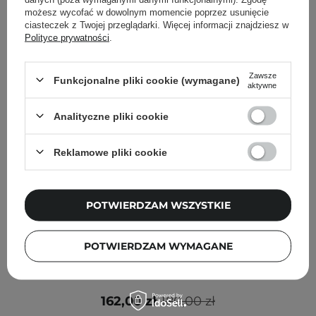
możesz wycofać w dowolnym momencie poprzez usunięcie
ciasteczek z Twojej przeglądarki. Więcej informacji znajdziesz w
Polityce prywatności
.
Zawsze
Funkcjonalne pliki cookie (wymagane)
aktywne
Analityczne pliki cookie
Reklamowe pliki cookie
POTWIERDZAM WSZYSTKIE
PROMOCJA
POTWIERDZAM WYMAGANE
Cell Fusion C - PHA Enzyme Granule Peels Powder -
Wielozadaniowy Peeling w Proszku 3w1 - 60g
162,00 zł
180,00 zł