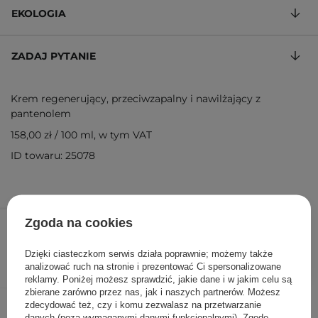
EKOLOGIA
ZADAJ PYTANIE
Krem regenerujący, przeciwzapalny i nawilżający z
pantenolem
158,00 zł
/
100 ml
, w tym VAT
ID towaru: 25078
79,00 zł
/
szt.
Zgoda na cookies
DODAJ DO KOSZYKA
Dzięki ciasteczkom serwis działa poprawnie; możemy także
analizować ruch na stronie i prezentować Ci spersonalizowane
reklamy. Poniżej możesz sprawdzić, jakie dane i w jakim celu są
zbierane zarówno przez nas, jak i naszych partnerów. Możesz
Inni klienci sprawdzali również
zdecydować też, czy i komu zezwalasz na przetwarzanie
danych (poza wymaganymi danymi funkcjonalnymi). Zgodę