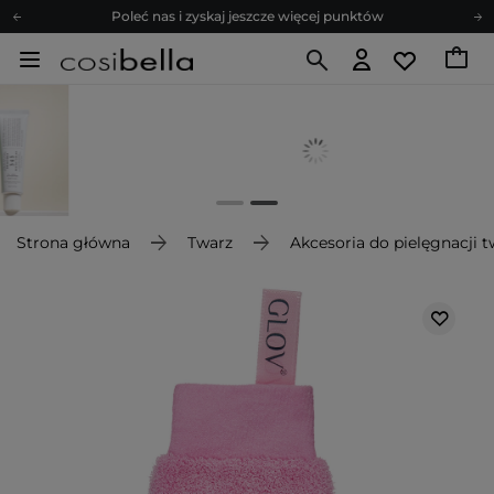
Poleć nas i zyskaj jeszcze więcej punktów
Zapisz się na newsletter pełen porad
Bezpłatne konsultacje kosmetologiczne
Z nami to możliwe! Realizacja zamówienia do 24h.
Poleć nas i zyskaj jeszcze więcej punktów
Zapisz się na newsletter pełen porad
Strona główna
Twarz
Akcesoria do pielęgnacji 