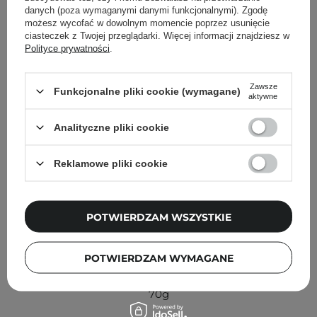
Inni klienci sprawdzali również
danych (poza wymaganymi danymi funkcjonalnymi). Zgodę
możesz wycofać w dowolnym momencie poprzez usunięcie
ciasteczek z Twojej przeglądarki. Więcej informacji znajdziesz w
Polityce prywatności
.
Zawsze
Funkcjonalne pliki cookie (wymagane)
aktywne
Analityczne pliki cookie
Reklamowe pliki cookie
POTWIERDZAM WSZYSTKIE
POTWIERDZAM WYMAGANE
HHUUMM - Świeca Sojowa - Jaśmin, Rumianek, Piżmo -
70g