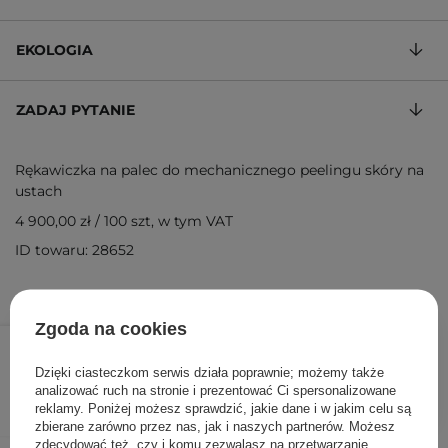
EKOLOGIA
ZADAJ PYTANIE
Rękawiczka na palec do mechanicznego peelingu skóry na
ustach
4 900,00 zł
/
100 szt
, w tym VAT
ID towaru: 28652
Zgoda na cookies
49,00 zł
/
szt.
Dzięki ciasteczkom serwis działa poprawnie; możemy także
DODAJ DO KOSZYKA
analizować ruch na stronie i prezentować Ci spersonalizowane
reklamy. Poniżej możesz sprawdzić, jakie dane i w jakim celu są
zbierane zarówno przez nas, jak i naszych partnerów. Możesz
zdecydować też, czy i komu zezwalasz na przetwarzanie