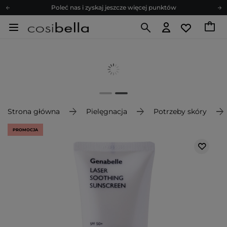
Poleć nas i zyskaj jeszcze więcej punktów
Zapisz się na newsletter pełen porad
Bezpłatne konsultacje kosmetologiczne
Z nami to możliwe! Realizacja zamówienia do 24h.
Poleć nas i zyskaj jeszcze więcej punktów
Zapisz się na newsletter pełen porad
Strona główna
Pielęgnacja
Potrzeby skóry
PROMOCJA