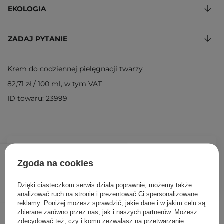
EKOLOGIA
ZADAJ PYTANIE
Krem do codziennej pielęgnacji twarzy
82,71 zł
/
100 ml
, w tym VAT
ID towaru: 23999
57,90 zł
89,00 zł
/
szt.
Zgoda na cookies
DODAJ DO KOSZYKA
Dzięki ciasteczkom serwis działa poprawnie; możemy także
analizować ruch na stronie i prezentować Ci spersonalizowane
reklamy. Poniżej możesz sprawdzić, jakie dane i w jakim celu są
Inni klienci sprawdzali również
zbierane zarówno przez nas, jak i naszych partnerów. Możesz
zdecydować też, czy i komu zezwalasz na przetwarzanie