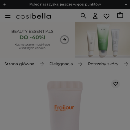
Poleć nas i zyskaj jeszcze więcej punktów
Zapisz się na newsletter pełen porad
Bezpłatne konsultacje kosmetologiczne
Z nami to możliwe! Realizacja zamówienia do 24h.
Poleć nas i zyskaj jeszcze więcej punktów
Zapisz się na newsletter pełen porad
Strona główna
Pielęgnacja
Potrzeby skóry