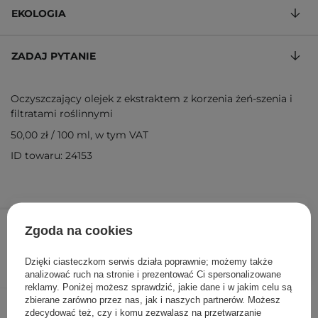
EKOLOGIA
ZADAJ PYTANIE
Oczyszczający olejek z ekstraktem z korzenia żeń-szenia i
filtratami roślinnymi
50,00 zł
/
100 ml
, w tym VAT
ID towaru: 24153
15,00 zł
/
szt.
Zgoda na cookies
DODAJ DO KOSZYKA
Dzięki ciasteczkom serwis działa poprawnie; możemy także
analizować ruch na stronie i prezentować Ci spersonalizowane
reklamy. Poniżej możesz sprawdzić, jakie dane i w jakim celu są
zbierane zarówno przez nas, jak i naszych partnerów. Możesz
Inni klienci sprawdzali również
zdecydować też, czy i komu zezwalasz na przetwarzanie