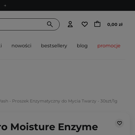
0,00 zł
i
nowości
bestsellery
blog
promocje
ash - Proszek Enzymatyczny do Mycia Twarzy - 30szt/1g
Pro Moisture Enzyme