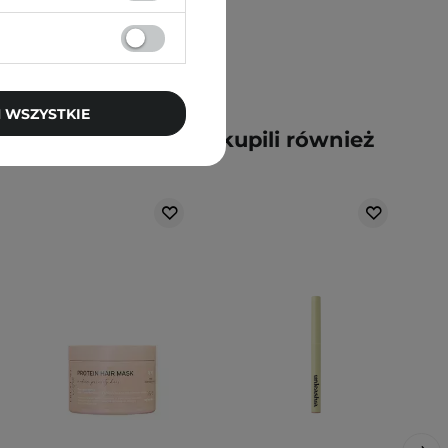
 WSZYSTKIE
y kupili ten produkt, kupili również