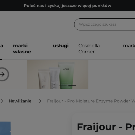
Poleć nas i zyskaj jeszcze więcej punktów
Zapisz się na newsletter pełen porad
Bezpłatne konsultacje kosmetologiczne
Z nami to możliwe! Realizacja zamówienia do 24h.
ja
marki
usługi
Cosibella
mark
Poleć nas i zyskaj jeszcze więcej punktów
własne
Corner
Zapisz się na newsletter pełen porad
Nawilżanie
Fraijour - Pro Moisture Enzyme Powder W
Fraijour - 