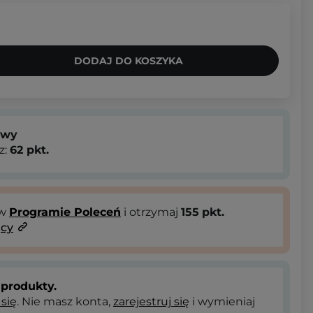
DODAJ DO KOSZYKA
owy
z:
62
pkt.
 w
Programie Poleceń
i otrzymaj
155
pkt.
ący
produkty.
 się
. Nie masz konta,
zarejestruj się
i wymieniaj