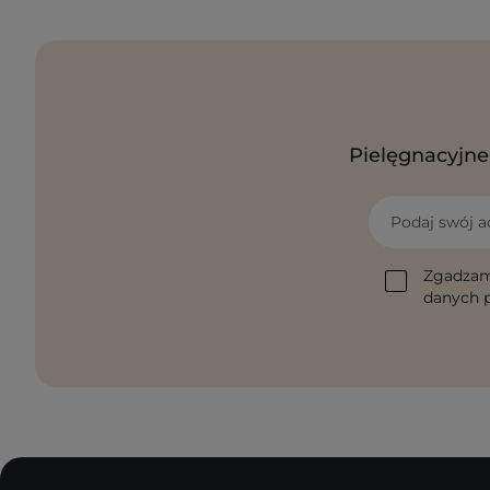
Pielęgnacyjne 
Podaj swój a
Zgadzam
danych p