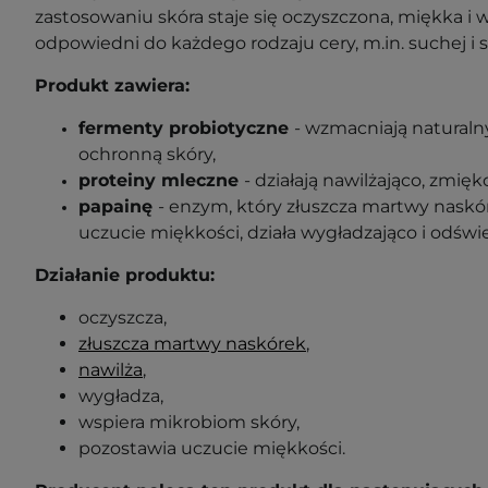
zastosowaniu skóra staje się oczyszczona, miękka i 
odpowiedni do każdego rodzaju cery, m.in. suchej i sz
Produkt zawiera:
fermenty probiotyczne
- wzmacniają naturaln
ochronną skóry,
proteiny mleczne
- działają nawilżająco, zmię
papainę
- enzym, który złuszcza martwy naskó
uczucie miękkości, działa wygładzająco i odświe
Działanie produktu:
oczyszcza,
złuszcza martwy naskórek
,
nawilża
,
wygładza,
wspiera mikrobiom skóry,
pozostawia uczucie miękkości.