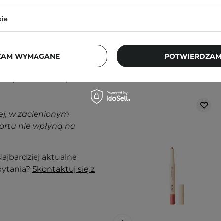
kie
ZAM WYMAGANE
POTWIERDZAM
Klienci, którz
nak podrażnienia,
j, w zacienionym
ortu nie wpłyną na
ajbardziej aktualne
pytania?
Skontaktuj się z