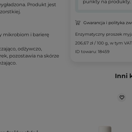
punkty na produkty.
wygładzona. Produkt jest
orstkiej.
Gwarancja i polityka z
Enzymatyczny proszek myj
y mikrobiom i barierę
206,67 zł
/
100 g
, w tym VAT
kczająco, odżywczo,
ID towaru: 18459
rek, pozostawia na skórze
żająco.
Inni 