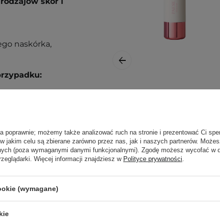
rodzajów skór i
ego naskórka,
przypadku:
Paese - Butter
Blend Stick - Róż w
ć w zagłębienie dłoni,
Sticku - 03 Coral -
łóż ją na skórę twarzy i
6g
ła poprawnie; możemy także analizować ruch na stronie i prezentować Ci spe
rzejdź do dalszych kroków
 w jakim celu są zbierane zarówno przez nas, jak i naszych partnerów. Może
anych (poza wymaganymi danymi funkcjonalnymi). Zgodę możesz wycofać w
rzeglądarki. Więcej informacji znajdziesz w
Polityce prywatności
.
ą. Zajrzyj do naszego
ęcej.
cookie (wymagane)
49,90 zł
kie