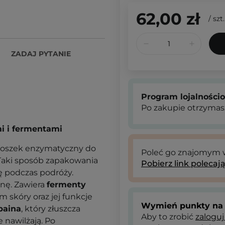
62,00 zł
/
szt.
ZADAJ PYTANIE
Program lojalności
Po zakupie otrzymas
i i fermentami
roszek enzymatyczny do
Poleć go znajomym
Taki sposób zapakowania
Pobierz link polecaj
 podczas podróży.
nę. Zawiera
fermenty
 skóry oraz jej funkcje
Wymień punkty na 
paina
, który złuszcza
Aby to zrobić
zaloguj
ie nawilżają. Po