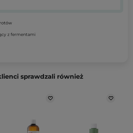
wrotów
ący z fermentami
klienci sprawdzali również