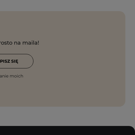
rosto na maila!
PISZ SIĘ
anie moich