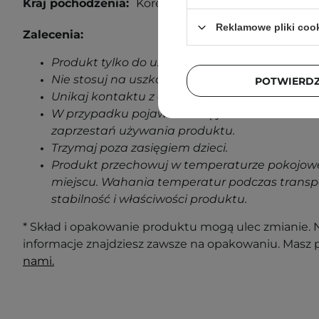
Kraj pochodzenia:
Korea Południowa.
Reklamowe pliki coo
Zalecenia:
Produkt tylko do użytku zewnętrznego.
Nie stosuj na uszkodzoną skórę.
POTWIERD
Unikaj kontaktu z oczami.
W przypadku pojawienia się jakichkolwiek oz
zaprzestań używania produktu.
Trzymaj poza zasięgiem dzieci.
Produkt przechowuj w temperaturze pokojowe
miejscu. Wahania temperatur podczas transp
stabilność i właściwości produktu.
* Skład i opakowanie produktu mogą ulec zmianie. N
informacje znajdziesz zawsze na opakowaniu. Masz 
nami.