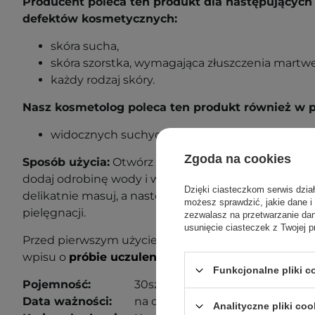
Producent poleca ten produkt dla następujących 
defektów kosmetycznych:
skóra sucha,
skóra szorstka, wymagająca złuszczenia martw
każdy rodzaj skóry.
Nasz kosmetolog poleca ten produkt również w 
widocznych suchych skórek.
Zgoda na cookies
Sposób użycia:
Otwórz saszetkę i wysyp jej zawartoś
dodaj odrobinę wody i wymieszaj, uzyskując pastę. Za
Dzięki ciasteczkom serwis dzia
delikatnie masuj, a następnie spłucz letnią wodą. P
możesz sprawdzić, jakie dane i
pielęgnacji.
zezwalasz na przetwarzanie d
usunięcie ciasteczek z Twojej p
Przed pierwszym użyciem wykonaj próbę uczuleniow
wpisu o
próbie uczuleniowej
, aby dowiedzieć się wi
Funkcjonalne pliki 
Pojemność:
30szt/1g
Data ważności:
na opakowaniu.
Analityczne pliki coo