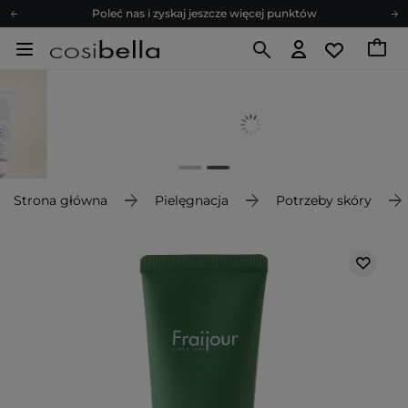
Poleć nas i zyskaj jeszcze więcej punktów
Zapisz się na newsletter pełen porad
Bezpłatne konsultacje kosmetologiczne
Z nami to możliwe! Realizacja zamówienia do 24h.
Poleć nas i zyskaj jeszcze więcej punktów
Zapisz się na newsletter pełen porad
Strona główna
Pielęgnacja
Potrzeby skóry