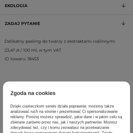
EKOLOGIA
ZADAJ PYTANIE
Delikatny peeling do twarzy z ekstraktami roślinnymi
23,47 zł
/
100 ml
, w tym VAT
ID towaru: 18453
39,90 zł
/
szt.
Zgoda na cookies
DODAJ DO KOSZYKA
Dzięki ciasteczkom serwis działa poprawnie; możemy także
analizować ruch na stronie i prezentować Ci spersonalizowane
reklamy. Poniżej możesz sprawdzić, jakie dane i w jakim celu są
zbierane zarówno przez nas, jak i naszych partnerów. Możesz
Inni klienci sprawdzali również
zdecydować też, czy i komu zezwalasz na przetwarzanie
danych (poza wymaganymi danymi funkcjonalnymi). Zgodę