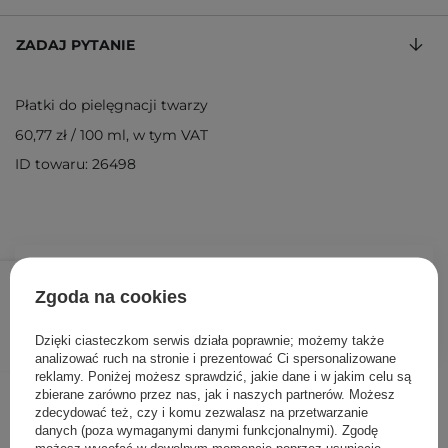
ZADAJ PYTANIE
Płatki do pielęgnacji twarzy
60,77 zł
/
100 ml
, w tym VAT
ID towaru: 26498
79,00 zł
/
szt.
Zgoda na cookies
DODAJ DO KOSZYKA
Dzięki ciasteczkom serwis działa poprawnie; możemy także
analizować ruch na stronie i prezentować Ci spersonalizowane
reklamy. Poniżej możesz sprawdzić, jakie dane i w jakim celu są
Inni klienci sprawdzali również
zbierane zarówno przez nas, jak i naszych partnerów. Możesz
zdecydować też, czy i komu zezwalasz na przetwarzanie
danych (poza wymaganymi danymi funkcjonalnymi). Zgodę
możesz wycofać w dowolnym momencie poprzez usunięcie