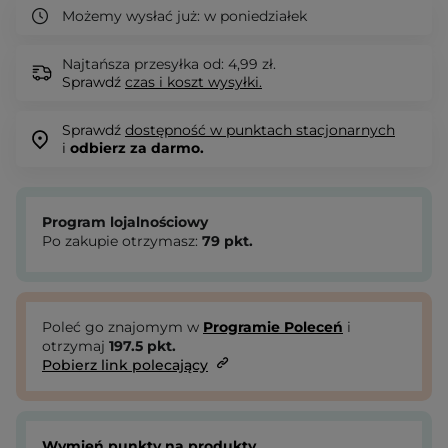
Możemy wysłać już:
w poniedziałek
Najtańsza przesyłka od: 4,99 zł.
Sprawdź
czas i koszt wysyłki.
Sprawdź
dostępność w punktach stacjonarnych
i
odbierz za darmo.
Program lojalnościowy
Po zakupie otrzymasz:
79
pkt.
Poleć go znajomym w
Programie Poleceń
i
otrzymaj
197.5
pkt.
Pobierz link polecający
Wymień punkty na produkty.