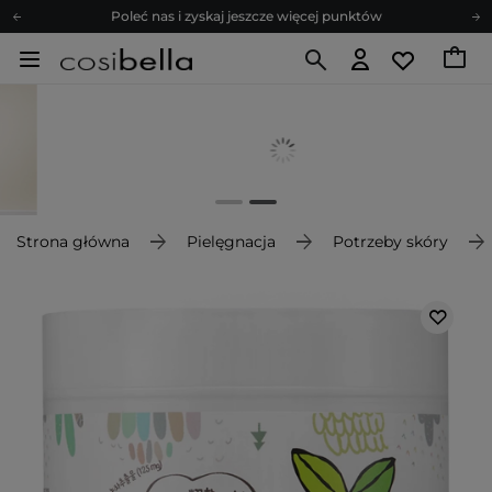
Poleć nas i zyskaj jeszcze więcej punktów
Zapisz się na newsletter pełen porad
Bezpłatne konsultacje kosmetologiczne
Z nami to możliwe! Realizacja zamówienia do 24h.
Poleć nas i zyskaj jeszcze więcej punktów
Zapisz się na newsletter pełen porad
Strona główna
Pielęgnacja
Potrzeby skóry