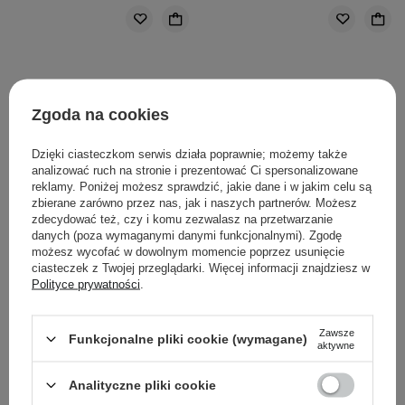
Zgoda na cookies
Dzięki ciasteczkom serwis działa poprawnie; możemy także
analizować ruch na stronie i prezentować Ci spersonalizowane
reklamy. Poniżej możesz sprawdzić, jakie dane i w jakim celu są
zbierane zarówno przez nas, jak i naszych partnerów. Możesz
zdecydować też, czy i komu zezwalasz na przetwarzanie
danych (poza wymaganymi danymi funkcjonalnymi). Zgodę
możesz wycofać w dowolnym momencie poprzez usunięcie
ciasteczek z Twojej przeglądarki. Więcej informacji znajdziesz w
Polityce prywatności
.
Elizavecca - Skin Liar
TFIT - Delicate Silk Veil
Primer - Baza pod
Art Primer - Długotrwała
Zawsze
Funkcjonalne pliki cookie (wymagane)
Makijaż - 30ml
Baza pod Makijaż - 30ml
aktywne
Analityczne pliki cookie