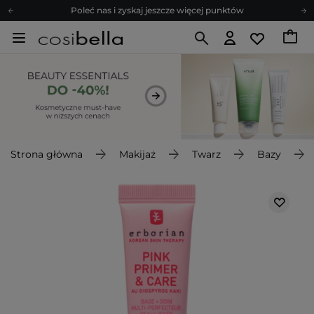
Poleć nas i zyskaj jeszcze więcej punktów
Zapisz się na newsletter pełen porad
Bezpłatne konsultacje kosmetologiczne
Z nami to możliwe! Realizacja zamówienia do 24h.
Poleć nas i zyskaj jeszcze więcej punktów
Zapisz się na newsletter pełen porad
Strona główna
Makijaż
Twarz
Bazy