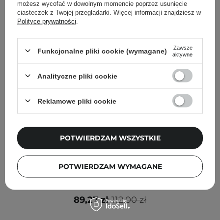
możesz wycofać w dowolnym momencie poprzez usunięcie
ciasteczek z Twojej przeglądarki. Więcej informacji znajdziesz w
Polityce prywatności
.
Zawsze
Funkcjonalne pliki cookie (wymagane)
aktywne
Analityczne pliki cookie
Reklamowe pliki cookie
POTWIERDZAM WSZYSTKIE
PROMOCJA
POTWIERDZAM WYMAGANE
Fwee - Glitz Stone Highlighter - Rozświetlacz - HL01
Fever Garnet - 5.9g
89,27 zł
112,00 zł