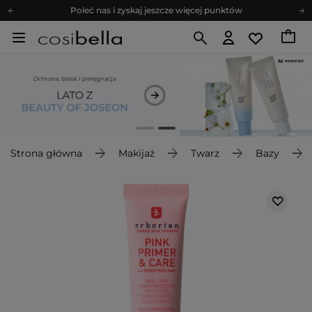
Zapisz się na newsletter pełen porad
Bezpłatne konsultacje kosmetologiczne
Z nami to możliwe! Realizacja zamówienia do 24h.
Poleć nas i zyskaj jeszcze więcej punktów
Zapisz się na newsletter pełen porad
Strona główna
Makijaż
Twarz
Bazy