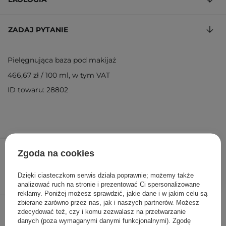
ZADAJ PYTANIE
Pielęgnująca baza pod makijaż
466,67 zł
/
100 ml
, w tym VAT
ID towaru: 28802
210,00 zł
/
szt.
Zgoda na cookies
DODAJ DO KOSZYKA
Dzięki ciasteczkom serwis działa poprawnie; możemy także
analizować ruch na stronie i prezentować Ci spersonalizowane
reklamy. Poniżej możesz sprawdzić, jakie dane i w jakim celu są
zbierane zarówno przez nas, jak i naszych partnerów. Możesz
Inni klienci sprawdzali również
zdecydować też, czy i komu zezwalasz na przetwarzanie
danych (poza wymaganymi danymi funkcjonalnymi). Zgodę