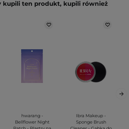
y kupili ten produkt, kupili również
hwarang -
Ibra Makeup -
Bellflower Night
Sponge Brush
Patch - Plastry na
Cleaner - Gąbka do