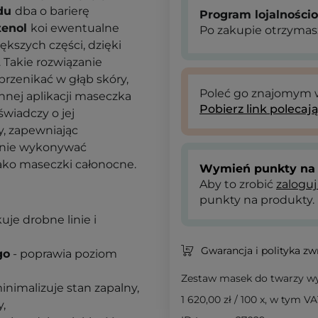
idu
dba o barierę
Program lojalności
tenol
koi ewentualne
Po zakupie otrzymas
kszych części, dzięki
 Takie rozwiązanie
rzenikać w głąb skóry,
Poleć go znajomym
nnej aplikacji maseczka
Pobierz link polecaj
świadczy o jej
y, zapewniając
dnie wykonywać
jako maseczki całonocne.
Wymień punkty na 
Aby to zrobić
zaloguj
punkty na produkty.
uje drobne linie i
Gwarancja i polityka z
go
- poprawia poziom
Zestaw masek do twarzy wy
nimalizuje stan zapalny,
1 620,00 zł
/
100 x
, w tym VA
,