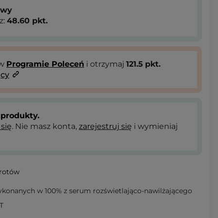
owy
z:
48.60
pkt.
 w
Programie Poleceń
i otrzymaj
121.5
pkt.
ący
produkty.
 się
. Nie masz konta,
zarejestruj się
i wymieniaj
wrotów
konanych w 100% z serum rozświetlająco-nawilżającego
T