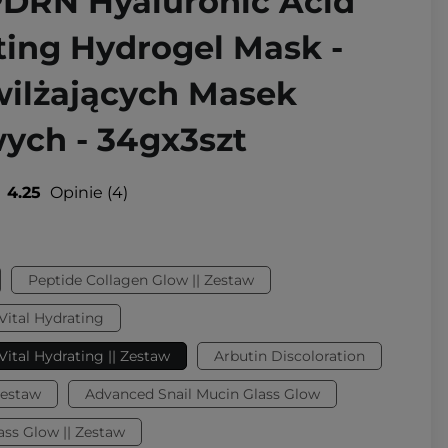
PDRN Hyaluronic Acid
ting Hydrogel Mask -
ilżających Masek
ych - 34gx3szt
4.25
Opinie
4
Peptide Collagen Glow || Zestaw
Vital Hydrating
ital Hydrating || Zestaw
Arbutin Discoloration
Zestaw
Advanced Snail Mucin Glass Glow
ass Glow || Zestaw