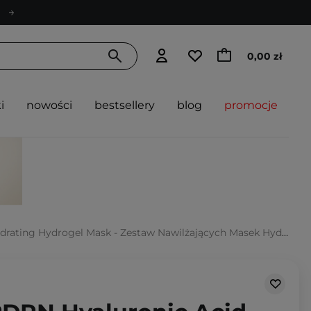
0,00 zł
i
nowości
bestsellery
blog
promocje
Hydrogel Mask - Zestaw Nawilżających Masek Hydrożelowych - 34gx3szt