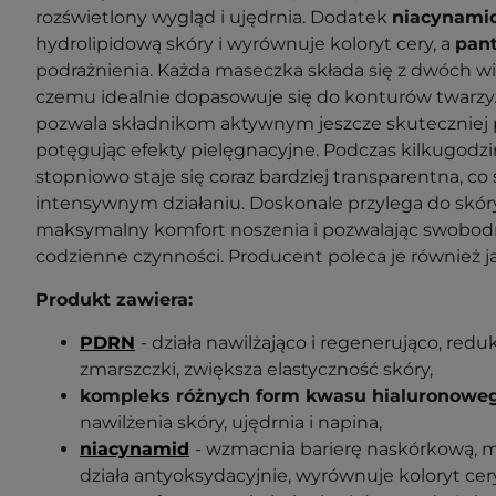
rozświetlony wygląd i ujędrnia. Dodatek
niacynam
hydrolipidową skóry i wyrównuje koloryt cery, a
pan
podrażnienia. Każda maseczka składa się z dwóch wię
czemu idealnie dopasowuje się do konturów twarzy.
pozwala składnikom aktywnym jeszcze skuteczniej p
potęgując efekty pielęgnacyjne. Podczas kilkugodzi
stopniowo staje się coraz bardziej transparentna, co 
intensywnym działaniu. Doskonale przylega do skór
maksymalny komfort noszenia i pozwalając swobo
codzienne czynności. Producent poleca je również 
Produkt zawiera:
PDRN
- działa nawilżająco i regenerująco, reduk
zmarszczki, zwiększa elastyczność skóry,
kompleks różnych form kwasu hialuronowe
nawilżenia skóry, ujędrnia i napina,
niacynamid
- wzmacnia barierę naskórkową, mi
działa antyoksydacyjnie, wyrównuje koloryt cery