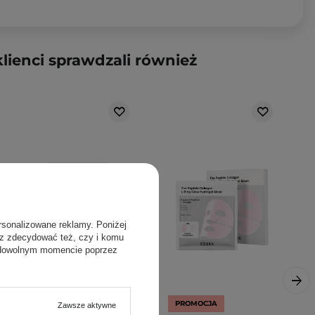
klienci sprawdzali również
rsonalizowane reklamy. Poniżej
sz zdecydować też, czy i komu
 dowolnym momencie poprzez
PROMOCJA
Zawsze aktywne