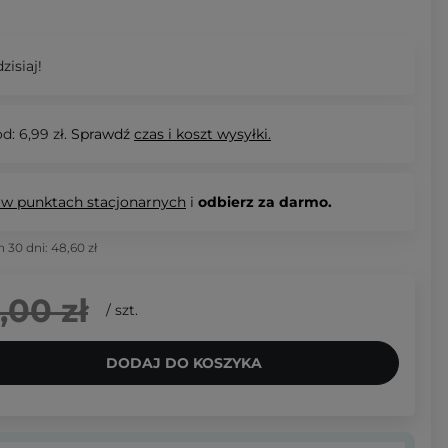
zisiaj!
d: 6,99 zł.
Sprawdź
czas i koszt wysyłki.
 w punktach stacjonarnych
i
odbierz za darmo.
h 30 dni:
48,60 zł
,00 zł
/
szt.
DODAJ DO KOSZYKA