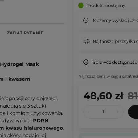
Produkt dostępny
Możemy wysłać już:
d
ZADAJ PYTANIE
Najtańsza przesyłka o
Sprawdź
dostępność
 Hydrogel Mask
Najniższa cena w ciągu ostatnic
em i kwasem
48,60 zł
81
ęgnacji cery dojrzałej,
ajdują się 3 sztuki
ę i komfort użytkowania.
aktywnymi tj.
PDRN
,
rm kwasu hialuronowego
.
a skóry, nadaje jej