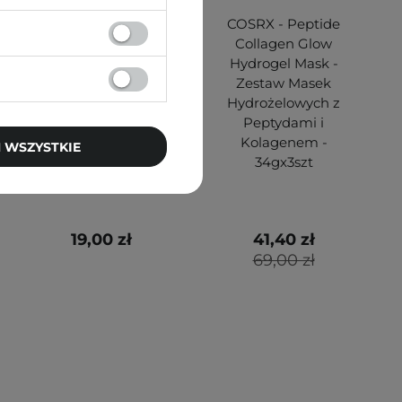
Innisfree - Special
COSRX - Peptide
Care Foot Mask -
Collagen Glow
Maska ​​do
Hydrogel Mask -
Pielęgnacji Stóp z
Zestaw Masek
Mocznikiem - 20ml
Hydrożelowych z
Peptydami i
Kolagenem -
 WSZYSTKIE
34gx3szt
19,00 zł
41,40 zł
69,00 zł