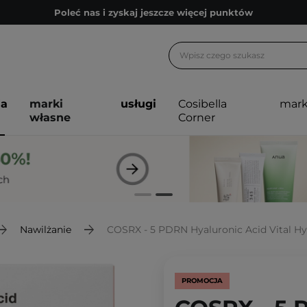
Poleć nas i zyskaj jeszcze więcej punktów
Zapisz się na newsletter pełen porad
Bezpłatne konsultacje kosmetologiczne
Z nami to możliwe! Realizacja zamówienia do 24h.
ja
marki
usługi
Cosibella
mark
Poleć nas i zyskaj jeszcze więcej punktów
własne
Corner
Zapisz się na newsletter pełen porad
Nawilżanie
COSRX - 5 PDRN Hyaluronic Acid Vital Hydrating 
PROMOCJA