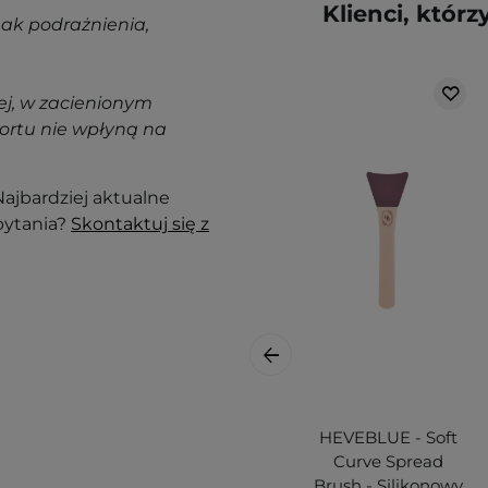
Klienci, którz
nak podrażnienia,
j, w zacienionym
ortu nie wpłyną na
ajbardziej aktualne
pytania?
Skontaktuj się z
HEVEBLUE - Soft
Curve Spread
Brush - Silikonowy