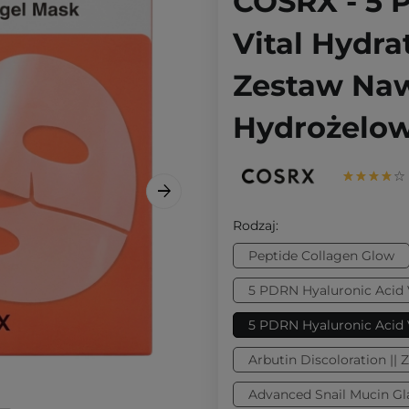
COSRX - 5 
Vital Hydra
Zestaw Naw
Hydrożelow
Rodzaj:
Peptide Collagen Glow
5 PDRN Hyaluronic Acid 
5 PDRN Hyaluronic Acid V
Arbutin Discoloration || 
Advanced Snail Mucin Gl