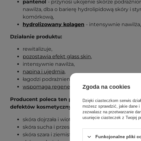
pantenol
- przynosi ukojenie skórze podrażnio
nawilża, dba o barierę hydrolipidową skóry i s
komórkową,
hydrolizowany kolagen
- intensywnie nawilża,
Działanie produktu:
rewitalizuje,
pozostawia efekt glass skin
,
intensywnie nawilża,
napina i ujędrnia
,
łagodzi podrażnienia,
wspomaga regenerację
.
Zgoda na cookies
Producent poleca ten produkt dla następujących 
Dzięki ciasteczkom serwis dzia
defektów kosmetycznych:
możesz sprawdzić, jakie dane i
zezwalasz na przetwarzanie d
usunięcie ciasteczek z Twojej p
skóra dojrzała i wiotka,
skóra sucha i przesuszona,
skóra szara i ziemista,
Funkcjonalne pliki 