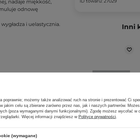
ID towaru: 27029
nej, nadaje miękkość,
tymuluje odnowę
 wygładza i uelastycznia.
Inni 
rodzajów skór i
ła poprawnie; możemy także analizować ruch na stronie i prezentować Ci spe
 w jakim celu są zbierane zarówno przez nas, jak i naszych partnerów. Może
anych (poza wymaganymi danymi funkcjonalnymi). Zgodę możesz wycofać w
rzeglądarki. Więcej informacji znajdziesz w
Polityce prywatności
.
PROMOCJA
cookie (wymagane)