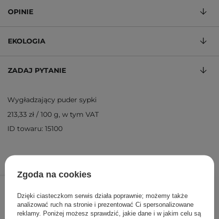
OPINIE
EKOLOGIA
ZADAJ PYTANIE
Wygładzający puder sypki
213,33 zł
/
100 g
, w tym VAT
ID towaru: 15100
Zgoda na cookies
32,00 zł
/
szt.
Dzięki ciasteczkom serwis działa poprawnie; możemy także
DODAJ DO KOSZYKA
analizować ruch na stronie i prezentować Ci spersonalizowane
reklamy. Poniżej możesz sprawdzić, jakie dane i w jakim celu są