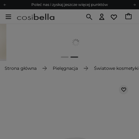
Poleć nas i zyskaj jeszcze więcej punktów
Zapisz się na newsletter pełen porad
Bezpłatne konsultacje kosmetologiczne
Z nami to możliwe! Realizacja zamówienia do 24h.
Poleć nas i zyskaj jeszcze więcej punktów
Zapisz się na newsletter pełen porad
Strona główna
Pielęgnacja
Światowe kosmetyki