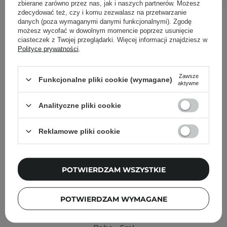
zbierane zarówno przez nas, jak i naszych partnerów. Możesz
zdecydować też, czy i komu zezwalasz na przetwarzanie
Inni klienci sprawdzali również
danych (poza wymaganymi danymi funkcjonalnymi). Zgodę
możesz wycofać w dowolnym momencie poprzez usunięcie
ciasteczek z Twojej przeglądarki. Więcej informacji znajdziesz w
Polityce prywatności
.
Zawsze
Funkcjonalne pliki cookie (wymagane)
aktywne
Analityczne pliki cookie
Reklamowe pliki cookie
POTWIERDZAM WSZYSTKIE
POTWIERDZAM WYMAGANE
Claresa - Gloss Is My Boss - Błyszczyk do Ust - 02 Boss