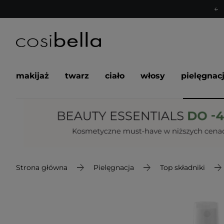
makijaż
twarz
ciało
włosy
pielęgnac
Strona główna
Pielęgnacja
Top składniki