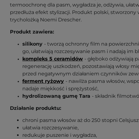
termoochronę dla pasm, wygładza je, odżywia, ułatw
przedłuża efekt stylizacji. Produkt polski, stworzony
trycholożką Noemi Drescher.
Produkt zawiera:
silikony
- tworzą ochronny film na powierzchni
go, ułatwiają rozczesywanie pasm i nadają im bl
kompleks 5 ceramidów
- głęboko odżywiają 
regenerację uszkodzeń, pozostawiają włosy mięk
przed negatywnym działaniem czynników zew
ferment ryżowy
- nawilża pasma włosów, wsp
nadaje miękkość i sprężystość,
hydrolizowaną gumę Tara
- składnik filmotwó
Działanie produktu:
chroni pasma włosów aż do 250 stopni Celsjusz
ułatwia rozczesywanie,
redukuje puszenie i wygładza,