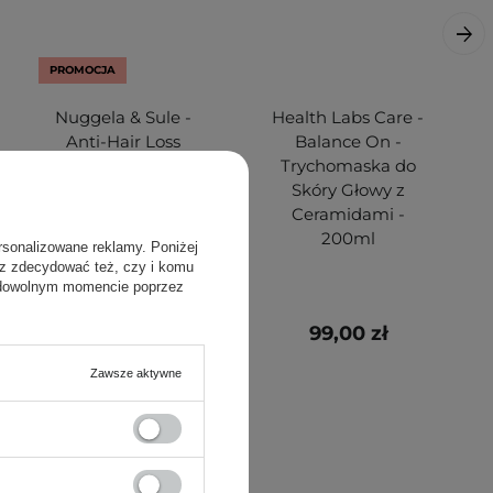
PROMOCJA
Nuggela & Sule -
Health Labs Care -
Anti-Hair Loss
Balance On -
Spray Forte - Spray
Trychomaska do
przeciw
Skóry Głowy z
Wypadaniu
Ceramidami -
Włosów - 70ml
200ml
rsonalizowane reklamy. Poniżej
sz zdecydować też, czy i komu
 dowolnym momencie poprzez
131,75 zł
99,00 zł
155,00 zł
Zawsze aktywne