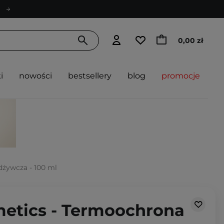
0,00 zł
i
nowości
bestsellery
blog
promocje
żywcza - 100 ml
etics - Termoochrona