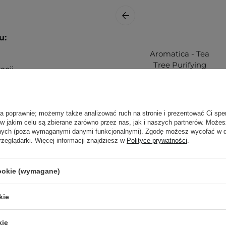
u:
Aromatica - Tea
Tree Purifying
cji.
Tonic -
Oczyszczający
yl równomiernie na
Tonik do Skóry
dź do ich stylizacji lub
Głowy - 100ml
uche włosy celem
ła poprawnie; możemy także analizować ruch na stronie i prezentować Ci spe
 w jakim celu są zbierane zarówno przez nas, jak i naszych partnerów. Może
anych (poza wymaganymi danymi funkcjonalnymi). Zgodę możesz wycofać w
rzeglądarki. Więcej informacji znajdziesz w
Polityce prywatności
.
asze
wpisy blogowe o
72,00 zł
cookie (wymagane)
ą. Zajrzyj do naszego
ęcej.
kie
kie