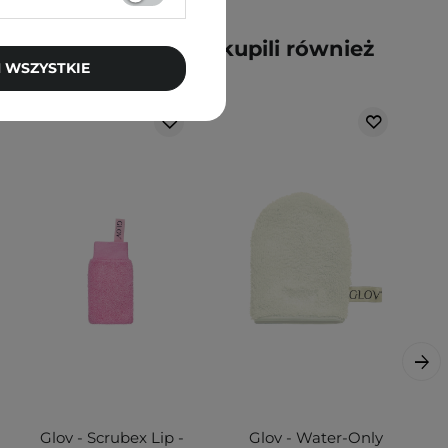
y kupili ten produkt, kupili również
 WSZYSTKIE
Glov - Scrubex Lip -
Glov - Water-Only