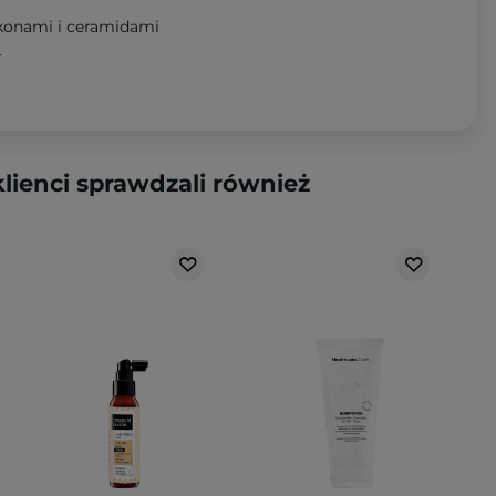
ikonami i ceramidami
T
klienci sprawdzali również