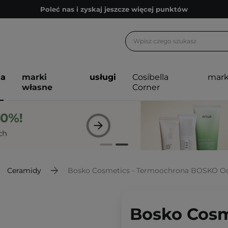
Poleć nas i zyskaj jeszcze więcej punktów
Zapisz się na newsletter pełen porad
Bezpłatne konsultacje kosmetologiczne
Z nami to możliwe! Realizacja zamówienia do 24h.
ja
marki
usługi
Cosibella
mark
Poleć nas i zyskaj jeszcze więcej punktów
własne
Corner
Zapisz się na newsletter pełen porad
Ceramidy
Bosko Cosmetics - Termoochrona BOSKO Od
Bosko Cosm