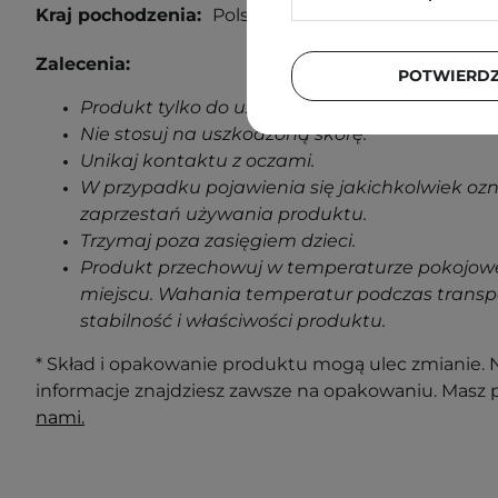
Kraj pochodzenia:
Polska.
Zalecenia:
POTWIERD
Produkt tylko do użytku zewnętrznego.
Nie stosuj na uszkodzoną skórę.
Unikaj kontaktu z oczami.
W przypadku pojawienia się jakichkolwiek oz
zaprzestań używania produktu.
Trzymaj poza zasięgiem dzieci.
Produkt przechowuj w temperaturze pokojowe
miejscu. Wahania temperatur podczas transp
stabilność i właściwości produktu.
* Skład i opakowanie produktu mogą ulec zmianie. N
informacje znajdziesz zawsze na opakowaniu. Masz 
nami.