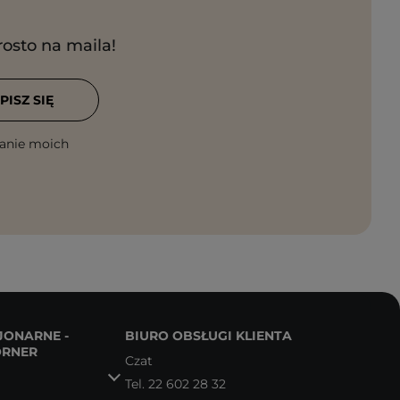
rosto na maila!
PISZ SIĘ
anie moich
JONARNE -
BIURO OBSŁUGI KLIENTA
ORNER
Czat
Tel.
22 602 28 32