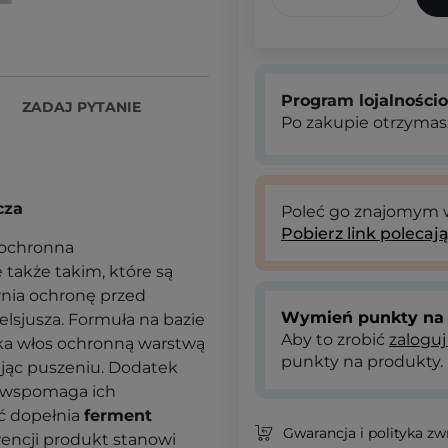
Program lojalności
ZADAJ PYTANIE
Po zakupie otrzymas
cza
Poleć go znajomym
Pobierz link polecaj
oochronna
akże takim, które są
wnia ochronę przed
Wymień punkty na 
elsjusza. Formuła na bazie
Aby to zrobić
zaloguj
a włos ochronną warstwą
punkty na produkty.
ając puszeniu. Dodatek
 wspomaga ich
ść dopełnia
ferment
Gwarancja i polityka z
encji produkt stanowi