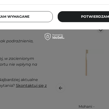
Klienci, którz
ZAM WYMAGANE
POTWIERDZAM
nak podrażnienia,
j, w zacienionym
ortu nie wpłyną na
ajbardziej aktualne
pytania?
Skontaktuj się z
Mohani -