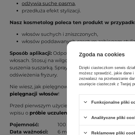
odżywia suche pasma
,
przedłuża efekt stylizacji.
Nasz kosmetolog poleca ten produkt w przypadk
włosów suchych i zniszczonych,
włosów poddawanych częstym zabiegom styliza
Sposób aplikacji:
Odpowiednia ilość produktu rozp
Zgoda na cookies
włosach. Stosuj na wilgotne włosy, a po aplikacji przej
suszenia suszarką. Spray możesz też stosować na s
Dzięki ciasteczkom serwis dzia
możesz sprawdzić, jakie dane i
odświeżenia fryzury.
zezwalasz na przetwarzanie d
usunięcie ciasteczek z Twojej p
Nie wiesz, jak pielęgnować swoje włosy? Sprawdź n
pielęgnacji włosów
!
Funkcjonalne pliki 
Przed pierwszym użyciem wykonaj próbę uczuleniow
wpisu o
próbie uczuleniowej
, aby dowiedzieć się wi
Analityczne pliki coo
Pojemność:
100 ml
Data ważności:
6 miesięcy od otwarcia.
Reklamowe pliki coo