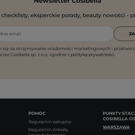
Newsletter Cosibella
checklisty, eksperckie porady, beauty nowości - p
dres email
ZA
 się na otrzymywanie wiadomości marketingowych i przetwarz
rzez Cosibella sp. z o.o, zgodnie z
polityką prywatności
.
POMOC
PUNKTY STAC
COSIBELLA C
Regulamin zakupów
WARSZAWA
Regulamin Ankiety