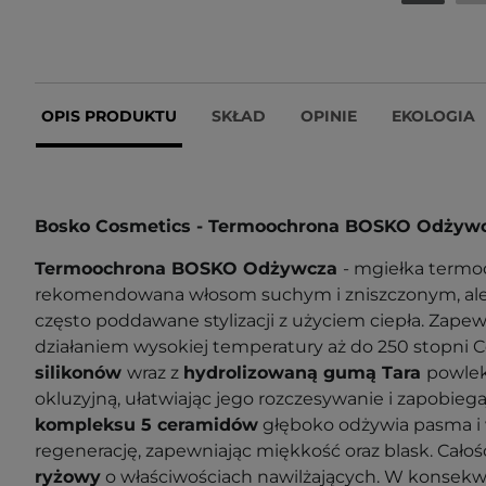
OPIS PRODUKTU
SKŁAD
OPINIE
EKOLOGIA
Bosko Cosmetics - Termoochrona BOSKO Odżyw
Termoochrona BOSKO Odżywcza
- mgiełka term
rekomendowana włosom suchym i zniszczonym, ale t
często poddawane stylizacji z użyciem ciepła. Zape
działaniem wysokiej temperatury aż do 250 stopni C
silikonów
wraz z
hydrolizowaną gumą Tara
powlek
okluzyjną, ułatwiając jego rozczesywanie i zapobieg
kompleksu 5 ceramidów
głęboko odżywia pasma i
regenerację, zapewniając miękkość oraz blask. Cało
ryżowy
o właściwościach nawilżających. W konsekw