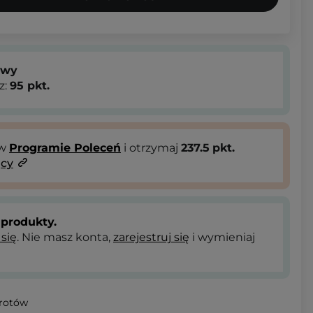
owy
z:
95
pkt.
 w
Programie Poleceń
i otrzymaj
237.5
pkt.
ący
produkty.
 się
. Nie masz konta,
zarejestruj się
i wymieniaj
wrotów