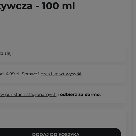
wcza - 100 ml
zisiaj!
d: 4,99 zł.
Sprawdź
czas i koszt wysyłki.
 w punktach stacjonarnych
i
odbierz za darmo.
DODAJ DO KOSZYKA