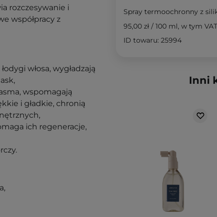
ia rozczesywanie i
Spray termoochronny z sil
 we współpracy z
95,00 zł
/
100 ml
, w tym VA
ID towaru: 25994
 łodygi włosa, wygładzają
Inni 
ask,
pasma, wspomagają
kie i gładkie, chronią
nętrznych,
omaga ich regeneracje,
rczy.
a,