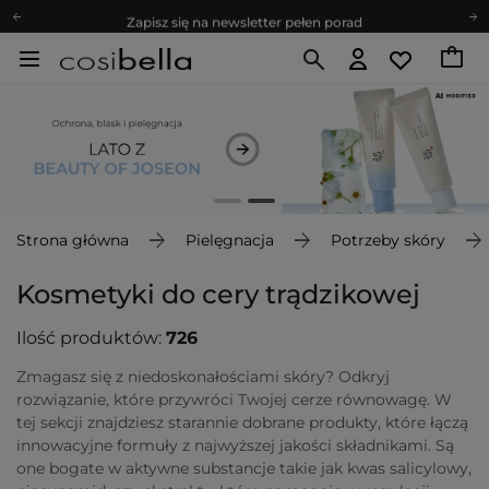
Zapisz się na newsletter pełen porad
Bezpłatne konsultacje kosmetologiczne
Z nami to możliwe! Realizacja zamówienia do 24h.
Poleć nas i zyskaj jeszcze więcej punktów
Zapisz się na newsletter pełen porad
Strona główna
Pielęgnacja
Potrzeby skóry
Kosmetyki do cery trądzikowej
Ilość produktów:
726
Zmagasz się z niedoskonałościami skóry? Odkryj
rozwiązanie, które przywróci Twojej cerze równowagę. W
tej sekcji znajdziesz starannie dobrane produkty, które łączą
innowacyjne formuły z najwyższej jakości składnikami. Są
one bogate w aktywne substancje takie jak kwas salicylowy,