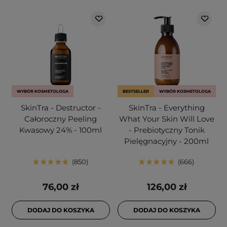
WYBÓR KOSMETOLOGA
BESTSELLER
WYBÓR KOSMETOLOGA
SkinTra - Destructor -
SkinTra - Everything
Całoroczny Peeling
What Your Skin Will Love
Kwasowy 24% - 100ml
- Prebiotyczny Tonik
Pielęgnacyjny - 200ml
850
666
76,00 zł
126,00 zł
DODAJ DO KOSZYKA
DODAJ DO KOSZYKA