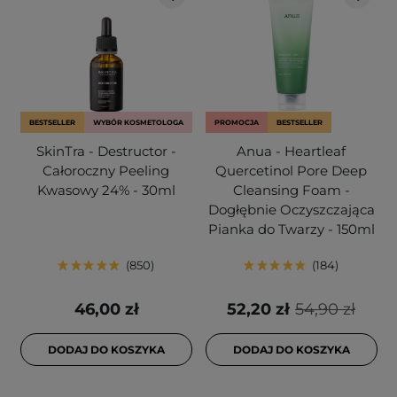
BESTSELLER
WYBÓR KOSMETOLOGA
PROMOCJA
BESTSELLER
SkinTra - Destructor -
Anua - Heartleaf
Całoroczny Peeling
Quercetinol Pore Deep
Kwasowy 24% - 30ml
Cleansing Foam -
Dogłębnie Oczyszczająca
Pianka do Twarzy - 150ml
850
184
46,00 zł
52,20 zł
54,90 zł
DODAJ DO KOSZYKA
DODAJ DO KOSZYKA