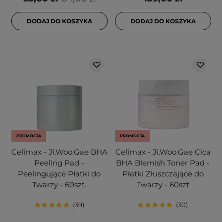
DODAJ DO KOSZYKA
DODAJ DO KOSZYKA
PROMOCJA
PROMOCJA
Celimax - Ji.Woo.Gae BHA
Celimax - Ji.Woo.Gae Cica
Peeling Pad -
BHA Blemish Toner Pad -
Peelingujące Płatki do
Płatki Złuszczające do
Twarzy - 60szt.
Twarzy - 60szt
39
30