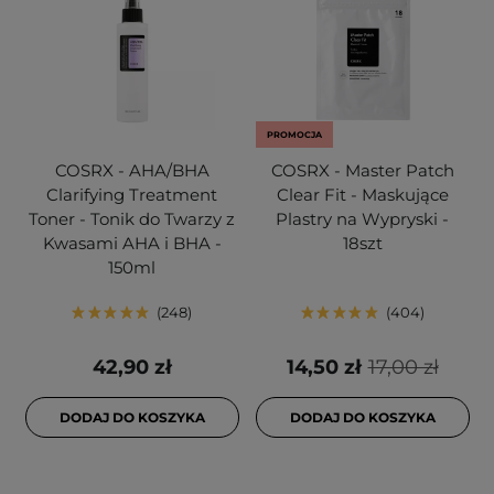
PROMOCJA
COSRX - AHA/BHA
COSRX - Master Patch
Clarifying Treatment
Clear Fit - Maskujące
Toner - Tonik do Twarzy z
Plastry na Wypryski -
Kwasami AHA i BHA -
18szt
150ml
248
404
42,90 zł
14,50 zł
17,00 zł
DODAJ DO KOSZYKA
DODAJ DO KOSZYKA