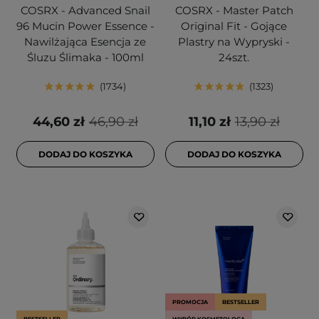
COSRX - Advanced Snail
COSRX - Master Patch
96 Mucin Power Essence -
Original Fit - Gojące
Nawilżająca Esencja ze
Plastry na Wypryski -
Śluzu Ślimaka - 100ml
24szt.
1734
1323
44,60 zł
46,90 zł
11,10 zł
13,90 zł
DODAJ DO KOSZYKA
DODAJ DO KOSZYKA
PROMOCJA
BESTSELLER