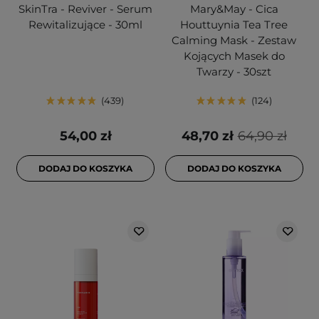
SkinTra - Reviver - Serum
Mary&May - Cica
Rewitalizujące - 30ml
Houttuynia Tea Tree
Calming Mask - Zestaw
Kojących Masek do
Twarzy - 30szt
439
124
54,00 zł
48,70 zł
64,90 zł
DODAJ DO KOSZYKA
DODAJ DO KOSZYKA