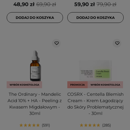
48,90 zł
69,90 zł
59,90 zł
79,90 zł
DODAJ DO KOSZYKA
DODAJ DO KOSZYKA
WYBÓR KOSMETOLOGA
PROMOCJA
WYBÓR KOSMETOLOGA
The Ordinary - Mandelic
COSRX - Centella Blemish
Acid 10% + HA - Peeling z
Cream - Krem Łagodzący
Kwasem Migdałowym -
do Skóry Problematycznej
30ml
- 30ml
591
285