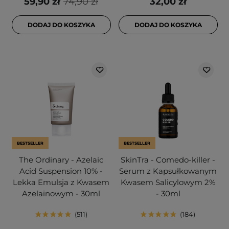
59,90 zł
74,90 zł
32,00 zł
DODAJ DO KOSZYKA
DODAJ DO KOSZYKA
BESTSELLER
BESTSELLER
The Ordinary - Azelaic
SkinTra - Comedo-killer -
Acid Suspension 10% -
Serum z Kapsułkowanym
Lekka Emulsja z Kwasem
Kwasem Salicylowym 2%
Azelainowym - 30ml
- 30ml
511
184