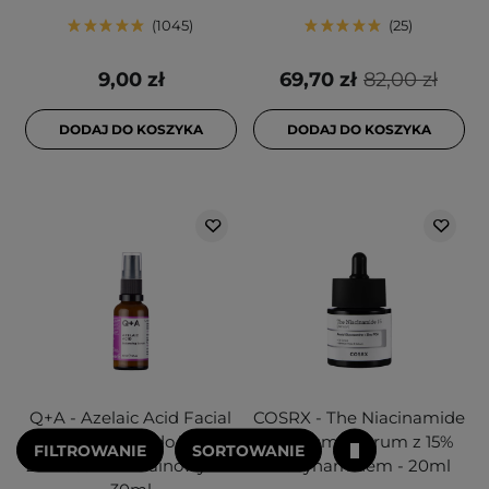
1045
25
9,00 zł
69,70 zł
82,00 zł
DODAJ DO KOSZYKA
DODAJ DO KOSZYKA
Q+A - Azelaic Acid Facial
COSRX - The Niacinamide
Serum - Serum do Twarzy
15 Serum - Serum z 15%
FILTROWANIE
SORTOWANIE
z Kwasem Azelainowym -
Niacynamidem - 20ml