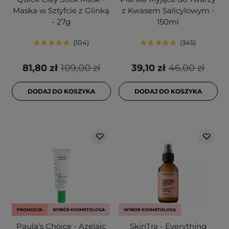
Maska w Sztyfcie z Glinką
z Kwasem Salicylowym -
- 27g
150ml
104
345
81,80 zł
109,00 zł
39,10 zł
46,00 zł
DODAJ DO KOSZYKA
DODAJ DO KOSZYKA
PROMOCJA
WYBÓR KOSMETOLOGA
WYBÓR KOSMETOLOGA
Paula's Choice - Azelaic
SkinTra - Everything