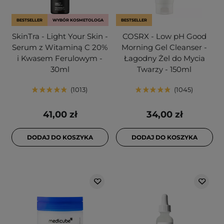
BESTSELLER
WYBÓR KOSMETOLOGA
BESTSELLER
SkinTra - Light Your Skin -
COSRX - Low pH Good
Serum z Witaminą C 20%
Morning Gel Cleanser -
i Kwasem Ferulowym -
Łagodny Żel do Mycia
30ml
Twarzy - 150ml
1013
1045
41,00 zł
34,00 zł
DODAJ DO KOSZYKA
DODAJ DO KOSZYKA