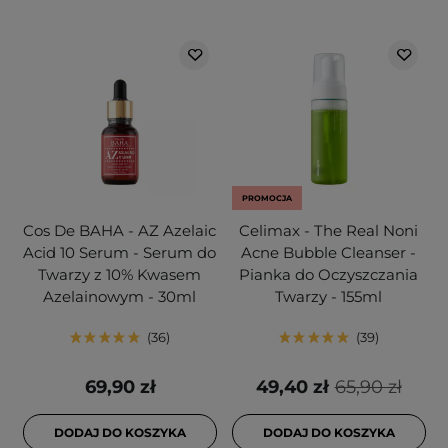
PROMOCJA
Cos De BAHA - AZ Azelaic
Celimax - The Real Noni
Acid 10 Serum - Serum do
Acne Bubble Cleanser -
Twarzy z 10% Kwasem
Pianka do Oczyszczania
Azelainowym - 30ml
Twarzy - 155ml
36
39
69,90 zł
49,40 zł
65,90 zł
DODAJ DO KOSZYKA
DODAJ DO KOSZYKA