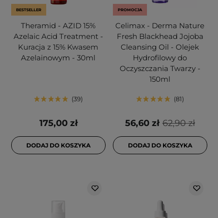
BESTSELLER
PROMOCJA
Theramid - AZID 15%
Celimax - Derma Nature
Azelaic Acid Treatment -
Fresh Blackhead Jojoba
Kuracja z 15% Kwasem
Cleansing Oil - Olejek
Azelainowym - 30ml
Hydrofilowy do
Oczyszczania Twarzy -
150ml
39
81
175,00 zł
56,60 zł
62,90 zł
DODAJ DO KOSZYKA
DODAJ DO KOSZYKA