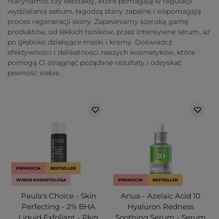
niacynamid, czy ekstrakty, które pomagają w regulacji
wydzielania sebum, łagodzą stany zapalne i wspomagają
proces regeneracji skóry. Zapewniamy szeroką gamę
produktów, od lekkich toników, przez intensywne serum, aż
po głęboko działające maski i kremy. Doświadcz
efektywności i delikatności naszych kosmetyków, które
pomogą Ci osiągnąć pożądane rezultaty i odzyskać
pewność siebie.
PROMOCJA
BESTSELLER
WYBÓR KOSMETOLOGA
PROMOCJA
BESTSELLER
Paula's Choice - Skin
Anua - Azelaic Acid 10
Perfecting - 2% BHA
Hyaluron Redness
Liquid Exfoliant - Płyn
Soothing Serum - Serum