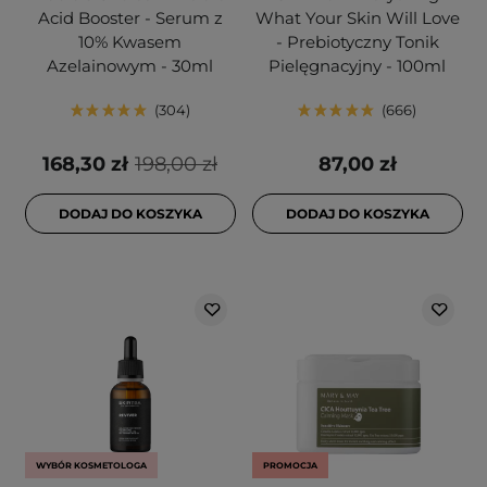
Acid Booster - Serum z
What Your Skin Will Love
10% Kwasem
- Prebiotyczny Tonik
Azelainowym - 30ml
Pielęgnacyjny - 100ml
304
666
168,30 zł
198,00 zł
87,00 zł
DODAJ DO KOSZYKA
DODAJ DO KOSZYKA
WYBÓR KOSMETOLOGA
PROMOCJA