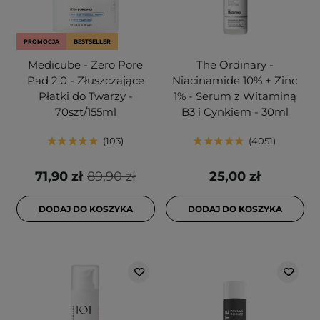
PROMOCJA
BESTSELLER
Medicube - Zero Pore
The Ordinary -
Pad 2.0 - Złuszczające
Niacinamide 10% + Zinc
Płatki do Twarzy -
1% - Serum z Witaminą
70szt/155ml
B3 i Cynkiem - 30ml
103
4051
71,90 zł
89,90 zł
25,00 zł
DODAJ DO KOSZYKA
DODAJ DO KOSZYKA