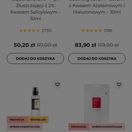
Złuszczający z 2%
z Kwasem Azelainowym i
Kwasem Salicylowym -
Hialuronowym - 30ml
30ml
1751
139
50,20 zł
59,00 zł
83,90 zł
119,90 zł
DODAJ DO KOSZYKA
DODAJ DO KOSZYKA
PROMOCJA
BESTSELLER
WYBÓR KOSMETOLOGA
PROMOCJA
WYBÓR KOSMETOLOGA