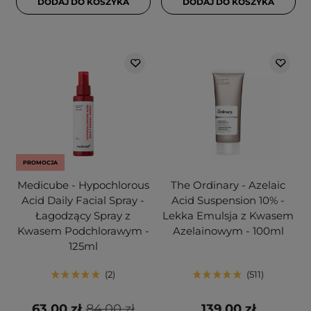
DODAJ DO KOSZYKA
DODAJ DO KOSZYKA
PROMOCJA
Medicube - Hypochlorous
The Ordinary - Azelaic
Acid Daily Facial Spray -
Acid Suspension 10% -
Łagodzący Spray z
Lekka Emulsja z Kwasem
Kwasem Podchlorawym -
Azelainowym - 100ml
125ml
2
511
63,00 zł
84,00 zł
139,00 zł