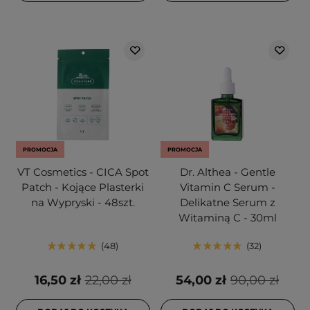
PROMOCJA
PROMOCJA
VT Cosmetics - CICA Spot
Dr. Althea - Gentle
Patch - Kojące Plasterki
Vitamin C Serum -
na Wypryski - 48szt.
Delikatne Serum z
Witaminą C - 30ml
48
32
16,50 zł
22,00 zł
54,00 zł
90,00 zł