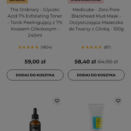
BESTSELLER
WYBÓR KOSMETOLOGA
The Ordinary - Glycolic
Medicube - Zero Pore
Acid 7% Exfoliating Toner
Blackhead Mud Mask -
- Tonik Peelingujący z 7%
Oczyszczająca Maseczka
Kwasem Glikolowym -
do Twarzy z Glinką - 100g
240ml
1804
87
59,00 zł
58,40 zł
64,90 zł
DODAJ DO KOSZYKA
DODAJ DO KOSZYKA