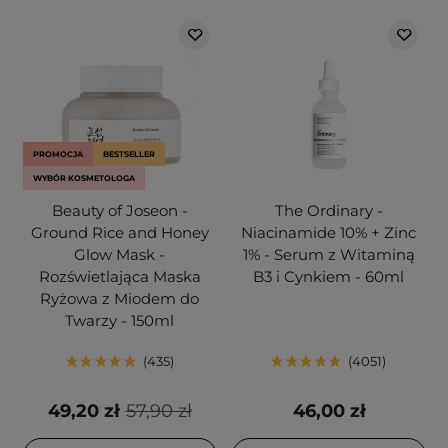
PROMOCJA
BESTSELLER
WYBÓR KOSMETOLOGA
Beauty of Joseon -
The Ordinary -
Ground Rice and Honey
Niacinamide 10% + Zinc
Glow Mask -
1% - Serum z Witaminą
Rozświetlająca Maska
B3 i Cynkiem - 60ml
Ryżowa z Miodem do
Twarzy - 150ml
435
4051
49,20 zł
57,90 zł
46,00 zł