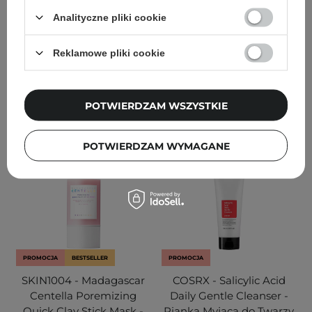
Sarkozyną - 30ml
Puder do Twarzy - 40g
Analityczne pliki cookie
90
79
Reklamowe pliki cookie
45,00 zł
67,90 zł
79,90 zł
DODAJ DO KOSZYKA
DODAJ DO KOSZYKA
POTWIERDZAM WSZYSTKIE
POTWIERDZAM WYMAGANE
PROMOCJA
BESTSELLER
PROMOCJA
SKIN1004 - Madagascar
COSRX - Salicylic Acid
Centella Poremizing
Daily Gentle Cleanser -
Quick Clay Stick Mask -
Pianka Myjąca do Twarzy