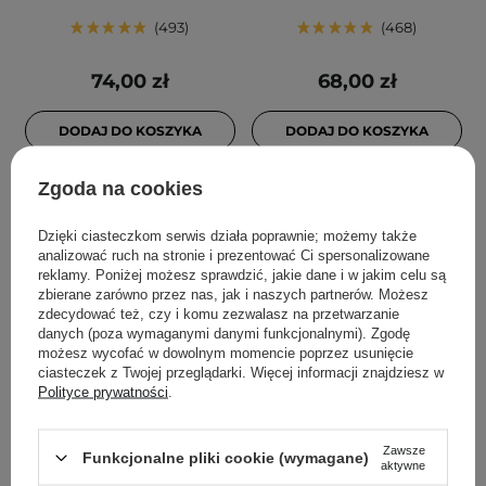
493
468
74,00 zł
68,00 zł
DODAJ DO KOSZYKA
DODAJ DO KOSZYKA
Zgoda na cookies
Dzięki ciasteczkom serwis działa poprawnie; możemy także
analizować ruch na stronie i prezentować Ci spersonalizowane
reklamy. Poniżej możesz sprawdzić, jakie dane i w jakim celu są
zbierane zarówno przez nas, jak i naszych partnerów. Możesz
zdecydować też, czy i komu zezwalasz na przetwarzanie
danych (poza wymaganymi danymi funkcjonalnymi). Zgodę
możesz wycofać w dowolnym momencie poprzez usunięcie
ciasteczek z Twojej przeglądarki. Więcej informacji znajdziesz w
PROMOCJA
Polityce prywatności
.
Geek & Gorgeous -
Anua - Rice Enzyme
Porefectly Clear - Serum z
Brightening Cleansing
Zawsze
Funkcjonalne pliki cookie (wymagane)
2% Kwasem Salicylowym i
Powder - Enzymatyczny
aktywne