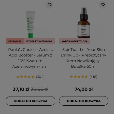
PROMOCJA
WYBÓR KOSMETOLOGA
WYBÓR KOSMETOLOGA
Paula's Choice - Azelaic
SkinTra - Let Your Skin
Acid Booster - Serum z
Drink Up - Prebiotyczny
10% Kwasem
Krem Nawilżający -
Azelainowym - 5ml
Butelka 50ml
304
418
37,10 zł
39,00 zł
74,00 zł
DODAJ DO KOSZYKA
DODAJ DO KOSZYKA