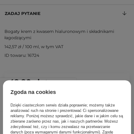
ZADAJ PYTANIE
Bogaty krem z kwasem hialuronowym i składnikami
łagodzącymi
142,57 zł
/
100 ml
, w tym VAT
ID towaru: 16724
49,90 zł
/
szt.
Zgoda na cookies
DODAJ DO KOSZYKA
Dzięki ciasteczkom serwis działa poprawnie; możemy także
analizować ruch na stronie i prezentować Ci spersonalizowane
reklamy. Poniżej możesz sprawdzić, jakie dane i w jakim celu są
Inni klienci sprawdzali również
zbierane zarówno przez nas, jak i naszych partnerów. Możesz
zdecydować też, czy i komu zezwalasz na przetwarzanie
danych (poza wymaganymi danymi funkcjonalnymi). Zgodę