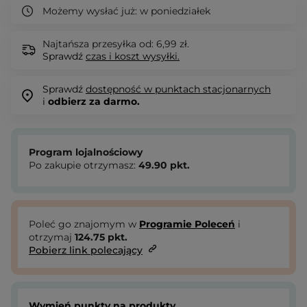
Możemy wysłać już:
w poniedziałek
Najtańsza przesyłka od: 6,99 zł.
Sprawdź
czas i koszt wysyłki.
Sprawdź
dostępność w punktach stacjonarnych
i
odbierz za darmo.
Program lojalnościowy
Po zakupie otrzymasz:
49.90
pkt.
Poleć go znajomym w
Programie Poleceń
i
otrzymaj
124.75
pkt.
Pobierz link polecający
Wymień punkty na produkty.