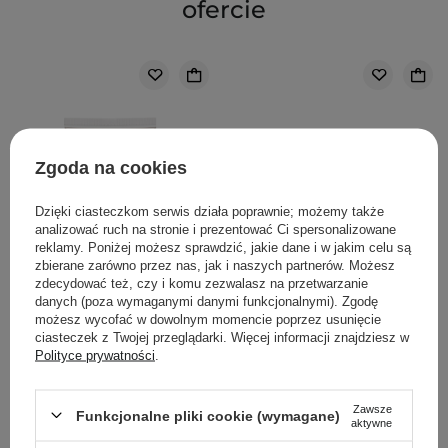
ofercie
Zgoda na cookies
Dzięki ciasteczkom serwis działa poprawnie; możemy także
analizować ruch na stronie i prezentować Ci spersonalizowane
reklamy. Poniżej możesz sprawdzić, jakie dane i w jakim celu są
zbierane zarówno przez nas, jak i naszych partnerów. Możesz
zdecydować też, czy i komu zezwalasz na przetwarzanie
danych (poza wymaganymi danymi funkcjonalnymi). Zgodę
możesz wycofać w dowolnym momencie poprzez usunięcie
ciasteczek z Twojej przeglądarki. Więcej informacji znajdziesz w
WYBÓR KOSMETOLOGA
Polityce prywatności
.
The Ordinary - Natural
The Ordinary - 100%
Zawsze
Moisturizing Factors + HA
Plant-Derived Squalane -
Funkcjonalne pliki cookie (wymagane)
aktywne
- Krem Nawilżający do
100% Skwalan z Trzciny