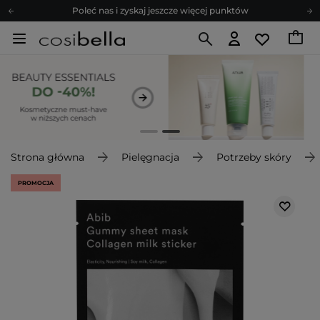
Poleć nas i zyskaj jeszcze więcej punktów
Zapisz się na newsletter pełen porad
Bezpłatne konsultacje kosmetologiczne
Z nami to możliwe! Realizacja zamówienia do 24h.
Poleć nas i zyskaj jeszcze więcej punktów
Zapisz się na newsletter pełen porad
Strona główna
Pielęgnacja
Potrzeby skóry
PROMOCJA