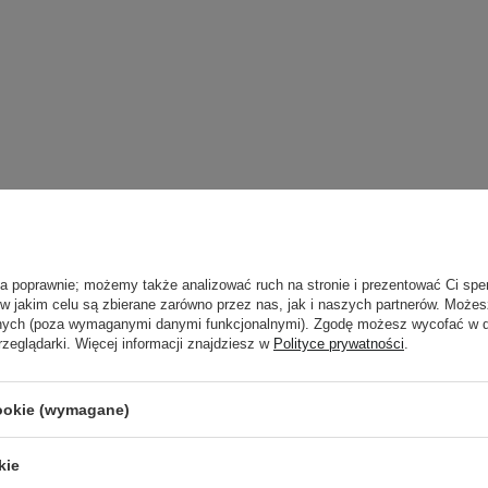
ła poprawnie; możemy także analizować ruch na stronie i prezentować Ci spe
 w jakim celu są zbierane zarówno przez nas, jak i naszych partnerów. Może
anych (poza wymaganymi danymi funkcjonalnymi). Zgodę możesz wycofać w
rzeglądarki. Więcej informacji znajdziesz w
Polityce prywatności
.
cookie (wymagane)
kie