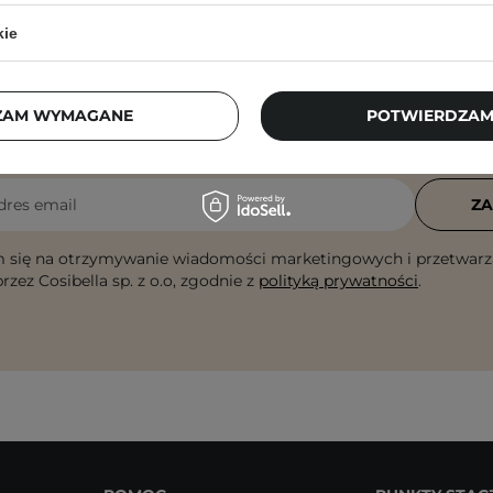
kie
Newsletter Cosibella
ZAM WYMAGANE
POTWIERDZAM
checklisty, eksperckie porady, beauty nowości - p
dres email
ZA
 się na otrzymywanie wiadomości marketingowych i przetwarz
rzez Cosibella sp. z o.o, zgodnie z
polityką prywatności
.