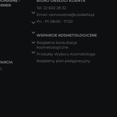
JONARNE -
BIURO OBSŁUGI KLIENTA
ORNER
Tel.
22 602 28 32
Email:
zamowienia@cosibella.pl
Pn - Pt 08:00 - 17:00
WSPARCIE KOSMETOLOGICZNE
Bezpłatne konsultacje
kosmetologiczne
Produkty Wyboru Kosmetologa
Bezpłatny plan pielęgnacyjny
ARCIA
0