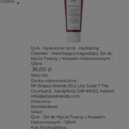
ciuszki)
Q+A - Hyaluronic Acid - Hydrating
Cleanser - Nawilżająco-Łagodzący Żel do
Mycia Twarzy z Kwasem Hialuronowym -
125ml
36,00 zł
1800
Pkt.
Osoba odpowiedzialna:
RP Ellipsis Brands (EU) Ltd, Suite 7 The
Courtyard, Sandyford, DI8 NW62, Ireland
info@ellipsisbrands.com
Zalecenia:
Standardowe
Skład:
Q+A - Żel do Mycia Twarzy z Kwasem
Hialuronowym - 125ml
Kraj Pochodzenia :