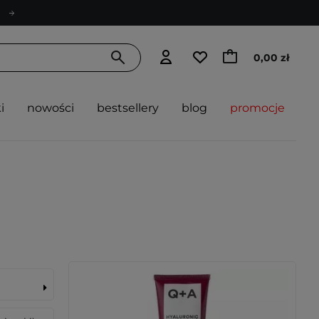
0,00 zł
i
nowości
bestsellery
blog
promocje