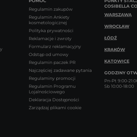
POMOC
PUNKTY STAC
COSIBELLA C
Regulamin zakupów
WARSZAWA
Regulamin Ankiety
kosmetologicznej
WROCŁAW
Polityka prywatności
ŁÓDŹ
Reklamacje i zwroty
Formularz reklamacyjny
wy
KRAKÓW
Odstąp od umowy
KATOWICE
Regulamin paczek PR
Najczęściej zadawane pytania
GODZINY OTW
Regulaminy promocji
Pn-Pt 9:00-21:0
Regulamin Programu
Sb 10:00-18:00
Lojalnościowego
Deklaracja Dostępności
Zarządzaj plikami cookie