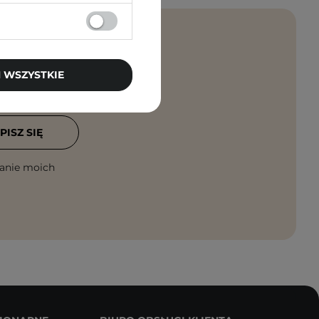
 WSZYSTKIE
rosto na maila!
PISZ SIĘ
anie moich