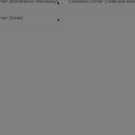
orner (Bohaterów Warszawy)
Cosibella Corner (Tadeusza Koś
rner (Szlak)