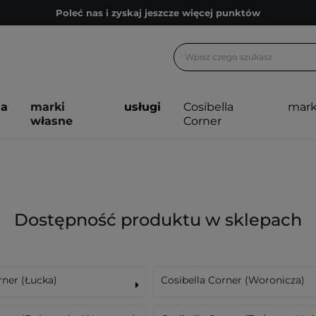
Poleć nas i zyskaj jeszcze więcej punktów
Zapisz się na newsletter pełen porad
Bezpłatne konsultacje kosmetologiczne
Z nami to możliwe! Realizacja zamówienia do 24h.
ja
marki
usługi
Cosibella
mark
Poleć nas i zyskaj jeszcze więcej punktów
własne
Corner
Zapisz się na newsletter pełen porad
Dostępność produktu w sklepach
rner (Łucka)
Cosibella Corner (Woronicza)