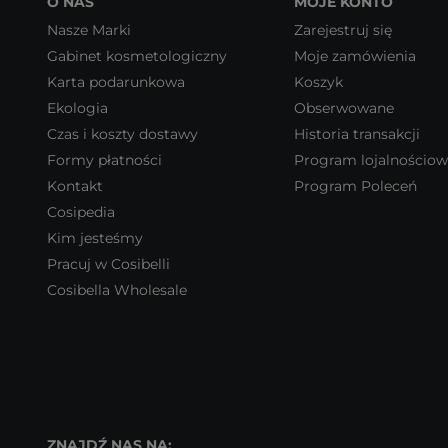
O NAS
MOJE KONTO
Nasze Marki
Zarejestruj się
Gabinet kosmetologiczny
Moje zamówienia
Karta podarunkowa
Koszyk
Ekologia
Obserwowane
Czas i koszty dostawy
Historia transakcji
Formy płatności
Program lojalnościo
Kontakt
Program Poleceń
Cosipedia
Kim jesteśmy
Pracuj w Cosibelli
Cosibella Wholesale
ZNAJDŹ NAS NA: