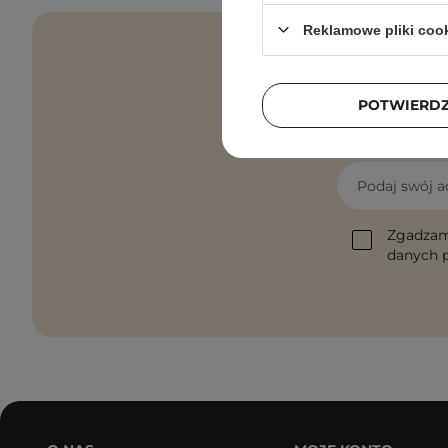
Reklamowe pliki coo
POTWIERD
Pielęgnacyjne 
Podaj swój a
Zgadzam
danych p