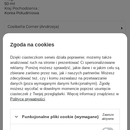
50 ml
Kraj Pochodzenia :
Korea Południowa
Cosibella Corner (Andrzeja)
Cosibella Corner (Łucka)
Zgoda na cookies
Cosibella Corner (Woronicza)
Dzięki ciasteczkom serwis działa poprawnie; możemy także
analizować ruch na stronie i prezentować Ci spersonalizowane
reklamy. Poniżej możesz sprawdzić, jakie dane i w jakim celu są
Cosibella Corner (Wileńska)
zbierane zarówno przez nas, jak i naszych partnerów. Możesz
zdecydować też, czy i komu zezwalasz na przetwarzanie
Cosibella Corner (Bohaterów Warszawy)
danych (poza wymaganymi danymi funkcjonalnymi). Zgodę
możesz wycofać w dowolnym momencie poprzez usunięcie
ciasteczek z Twojej przeglądarki. Więcej informacji znajdziesz w
Cosibella Corner (Tadeusza Kościuszki)
Polityce prywatności
.
Cosibella Corner (Jaracza)
Zawsze
Funkcjonalne pliki cookie (wymagane)
aktywne
Cosibella Corner (Szlak)