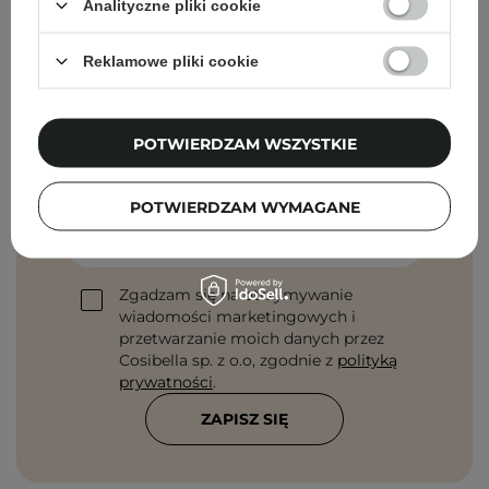
Analityczne pliki cookie
Reklamowe pliki cookie
Newsletter Cosibella
POTWIERDZAM WSZYSTKIE
Pielęgnacyjne checklisty, eksperckie porady,
beauty nowości - prosto na maila!
POTWIERDZAM WYMAGANE
Podaj swój adres email
Zgadzam się na otrzymywanie
wiadomości marketingowych i
przetwarzanie moich danych przez
Cosibella sp. z o.o, zgodnie z
polityką
prywatności
.
ZAPISZ SIĘ