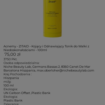
Acnemy - ZITAID - Kojący i Odnawiający Tonik do Walki z
Niedoskonałościami - 100ml
75,00 zł
3750
Pkt.
Osoba odpowiedzialna:
Niche Beauty Lab, Germans Bassas 2, 8360 Canet De Mar
Barcelona Hiszpania, max.oberloher@nichebeautylab.com
Kraj Pochodzenia :
Hiszpania
ml/g:
100 ml
Ekologia:
UN Carbon Offset
,
Plastic Bank
Ekologia:
Plastic Bank
Zalecenia: