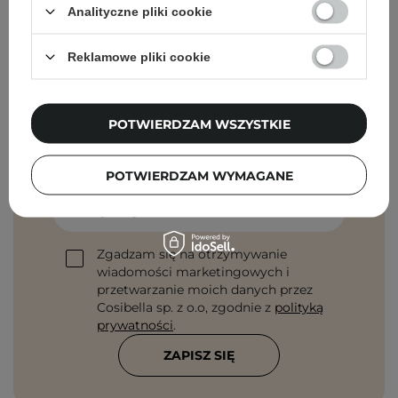
Analityczne pliki cookie
Reklamowe pliki cookie
Newsletter Cosibella
POTWIERDZAM WSZYSTKIE
Pielęgnacyjne checklisty, eksperckie porady,
beauty nowości - prosto na maila!
POTWIERDZAM WYMAGANE
Podaj swój adres email
Zgadzam się na otrzymywanie
wiadomości marketingowych i
przetwarzanie moich danych przez
Cosibella sp. z o.o, zgodnie z
polityką
prywatności
.
ZAPISZ SIĘ