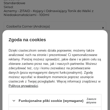
Standardowe
Skład:
Acnemy - ZITAID - Kojący i Odnawiający Tonik do Walki z
Niedoskonałościami - 100ml
Cosibella Corner (Andrzeja)
Cosibella Corner (Łucka)
Zgoda na cookies
Cosibella Corner (Woronicza)
Dzięki ciasteczkom serwis działa poprawnie; możemy także
analizować ruch na stronie i prezentować Ci spersonalizowane
reklamy. Poniżej możesz sprawdzić, jakie dane i w jakim celu są
Cosibella Corner (Wileńska)
zbierane zarówno przez nas, jak i naszych partnerów. Możesz
zdecydować też, czy i komu zezwalasz na przetwarzanie
danych (poza wymaganymi danymi funkcjonalnymi). Zgodę
Cosibella Corner (Bohaterów Warszawy)
możesz wycofać w dowolnym momencie poprzez usunięcie
ciasteczek z Twojej przeglądarki. Więcej informacji znajdziesz w
Cosibella Corner (Tadeusza Kościuszki)
Polityce prywatności
.
Cosibella Corner (Jaracza)
Zawsze
Funkcjonalne pliki cookie (wymagane)
aktywne
Cosibella Corner (Szlak)