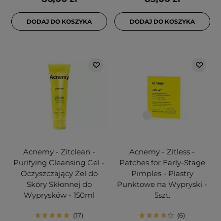
DODAJ DO KOSZYKA
DODAJ DO KOSZYKA
Acnemy - Zitclean -
Acnemy - Zitless -
Purifying Cleansing Gel -
Patches for Early-Stage
Oczyszczający Żel do
Pimples - Plastry
Skóry Skłonnej do
Punktowe na Wypryski -
Wyprysków - 150ml
5szt.
17
6