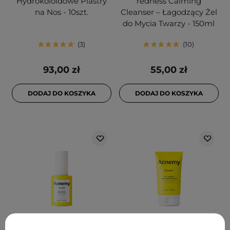
Hydrokoloidowe Plastry
redness Calming
na Nos - 10szt.
Cleanser – Łagodzący Żel
do Mycia Twarzy - 150ml
3
10
93,00 zł
55,00 zł
DODAJ DO KOSZYKA
DODAJ DO KOSZYKA
Acnemy - Zitcalm - Anti-
Acnemy - Zitcalm - Anti-