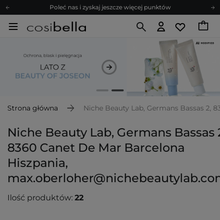
Poleć nas i zyskaj jeszcze więcej punktów
Zapisz się na newsletter pełen porad
Bezpłatne konsultacje kosmetologiczne
Z nami to możliwe! Realizacja zamówienia do 24h.
Poleć nas i zyskaj jeszcze więcej punktów
Zapisz się na newsletter pełen porad
Strona główna
Niche Beauty Lab, Germans Bassas 2, 
Niche Beauty Lab, Germans Bassas 
8360 Canet De Mar Barcelona
Hiszpania,
max.oberloher@nichebeautylab.c
Ilość produktów:
22