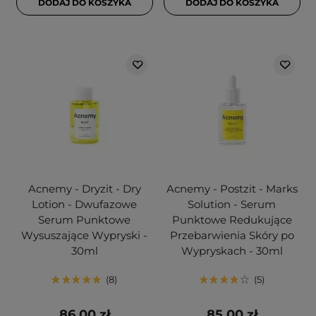
DODAJ DO KOSZYKA
DODAJ DO KOSZYKA
Acnemy - Dryzit - Dry
Acnemy - Postzit - Marks
Lotion - Dwufazowe
Solution - Serum
Serum Punktowe
Punktowe Redukujące
Wysuszające Wypryski -
Przebarwienia Skóry po
30ml
Wypryskach - 30ml
8
5
86,00 zł
85,00 zł