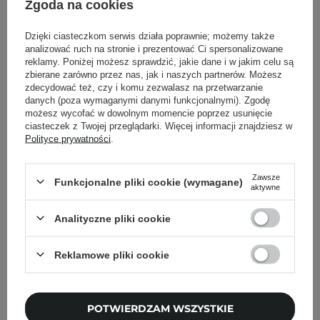
Zgoda na cookies
redness Calming Serum –
redness Calming
Serum Łagodzące - 30ml
Moisturizer – Krem
Dzięki ciasteczkom serwis działa poprawnie; możemy także
Łagodząco-regenerujący
analizować ruch na stronie i prezentować Ci spersonalizowane
- 50ml
reklamy. Poniżej możesz sprawdzić, jakie dane i w jakim celu są
zbierane zarówno przez nas, jak i naszych partnerów. Możesz
zdecydować też, czy i komu zezwalasz na przetwarzanie
4
danych (poza wymaganymi danymi funkcjonalnymi). Zgodę
możesz wycofać w dowolnym momencie poprzez usunięcie
75,00 zł
75,00 zł
ciasteczek z Twojej przeglądarki. Więcej informacji znajdziesz w
Polityce prywatności
.
DODAJ DO KOSZYKA
DODAJ DO KOSZYKA
Zawsze
Funkcjonalne pliki cookie (wymagane)
aktywne
Analityczne pliki cookie
Reklamowe pliki cookie
POTWIERDZAM WSZYSTKIE