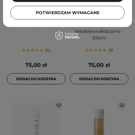
Acnemy - Zitmask -
Acnemy - ZITAID - Kojący
POTWIERDZAM WYMAGANE
Oczyszczająca Maseczka
i Odnawiający Tonik do
do Twarzy - 100ml
Walki z
Niedoskonałościami -
100ml
4
3
75,00 zł
75,00 zł
DODAJ DO KOSZYKA
DODAJ DO KOSZYKA