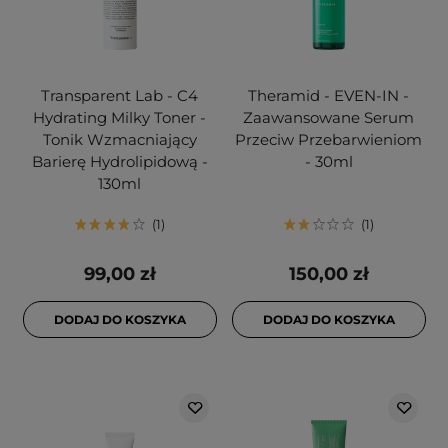
Transparent Lab - C4
Theramid - EVEN-IN -
Hydrating Milky Toner -
Zaawansowane Serum
Tonik Wzmacniający
Przeciw Przebarwieniom
Barierę Hydrolipidową -
- 30ml
130ml
1
1
99,00 zł
150,00 zł
DODAJ DO KOSZYKA
DODAJ DO KOSZYKA