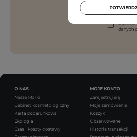
POTWIERD
Podaj swój a
Zgadzam
danych p
O NAS
MOJE KONTO
Nasze Marki
Zarejestruj się
Gabinet kosmetologiczny
Moje zamówienia
Karta podarunkowa
Koszyk
Ekologia
Obserwowane
Czas i koszty dostawy
Historia transakcji