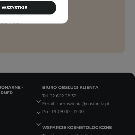
 WSZYSTKIE
PISZ SIĘ
anie moich
JONARNE -
BIURO OBSŁUGI KLIENTA
ORNER
Tel.
22 602 28 32
Email:
zamowienia@cosibella.pl
Pn - Pt 08:00 - 17:00
WSPARCIE KOSMETOLOGICZNE