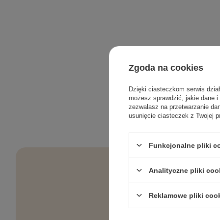
Zgoda na cookies
Dzięki ciasteczkom serwis dzia
możesz sprawdzić, jakie dane i
zezwalasz na przetwarzanie d
usunięcie ciasteczek z Twojej p
Funkcjonalne pliki 
Analityczne pliki coo
Reklamowe pliki coo
Pielęgnacyjne 