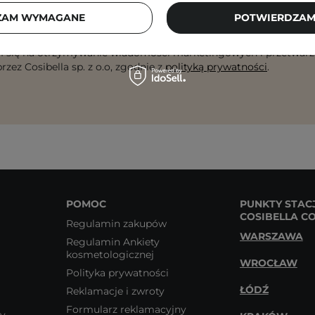
ZAM WYMAGANE
POTWIERDZAM
dres email
ZA
 się na otrzymywanie wiadomości marketingowych i przetwarz
rzez Cosibella sp. z o.o, zgodnie z
polityką prywatności
.
POMOC
PUNKTY STAC
COSIBELLA C
Regulamin zakupów
WARSZAWA
Regulamin Ankiety
kosmetologicznej
WROCŁAW
Polityka prywatności
ŁÓDŹ
Reklamacje i zwroty
Formularz reklamacyjny