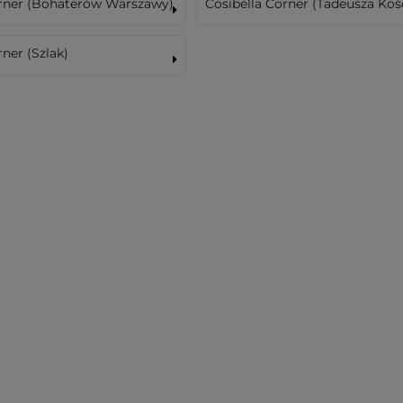
orner (Bohaterów Warszawy)
Cosibella Corner (Tadeusza Koś
rner (Szlak)