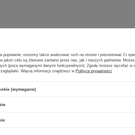
ła poprawnie; możemy także analizować ruch na stronie i prezentować Ci spe
 w jakim celu są zbierane zarówno przez nas, jak i naszych partnerów. Może
anych (poza wymaganymi danymi funkcjonalnymi). Zgodę możesz wycofać w
rzeglądarki. Więcej informacji znajdziesz w
Polityce prywatności
.
cookie (wymagane)
kie
Newsletter Cosibella
kie
checklisty, eksperckie porady, beauty nowości - p