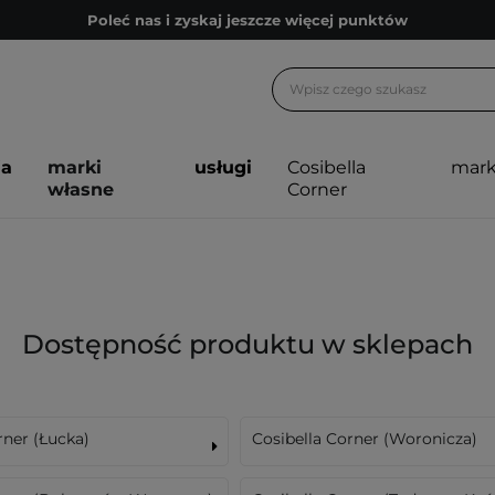
Poleć nas i zyskaj jeszcze więcej punktów
Zapisz się na newsletter pełen porad
Bezpłatne konsultacje kosmetologiczne
Z nami to możliwe! Realizacja zamówienia do 24h.
ja
marki
usługi
Cosibella
mark
Poleć nas i zyskaj jeszcze więcej punktów
własne
Corner
Zapisz się na newsletter pełen porad
Dostępność produktu w sklepach
rner (Łucka)
Cosibella Corner (Woronicza)