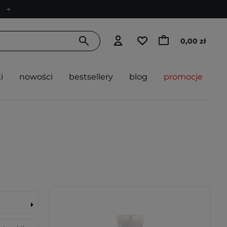
0,00 zł
i
nowości
bestsellery
blog
promocje