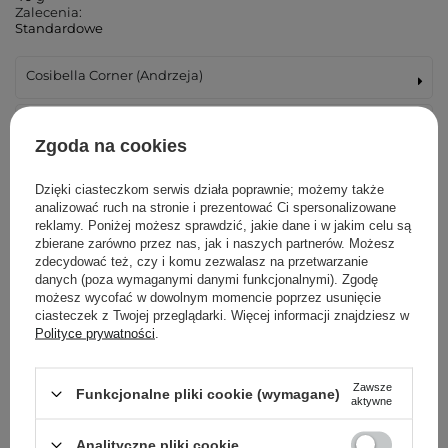
Zalecenia:
Standardowe
Cosibella Corner (Andrzeja)
Cosibella Corner (Łucka)
Zgoda na cookies
Cosibella Corner (Woronicza)
Dzięki ciasteczkom serwis działa poprawnie; możemy także
analizować ruch na stronie i prezentować Ci spersonalizowane
Cosibella Corner (Wileńska)
reklamy. Poniżej możesz sprawdzić, jakie dane i w jakim celu są
zbierane zarówno przez nas, jak i naszych partnerów. Możesz
zdecydować też, czy i komu zezwalasz na przetwarzanie
Cosibella Corner (Bohaterów Warszawy)
danych (poza wymaganymi danymi funkcjonalnymi). Zgodę
możesz wycofać w dowolnym momencie poprzez usunięcie
Cosibella Corner (Tadeusza Kościuszki)
ciasteczek z Twojej przeglądarki. Więcej informacji znajdziesz w
Polityce prywatności
.
Cosibella Corner (Jaracza)
Zawsze
Funkcjonalne pliki cookie (wymagane)
aktywne
Cosibella Corner (Szlak)
Analityczne pliki cookie