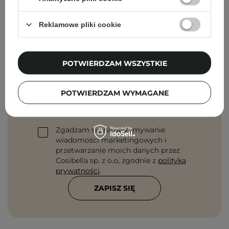
Reklamowe pliki cookie
Newsletter Cosibella
Pielęgnacyjne checklisty, eksperckie porady,
POTWIERDZAM WSZYSTKIE
beauty nowości - prosto na maila!
POTWIERDZAM WYMAGANE
Podaj swój adres email
Zgadzam się na otrzymywanie
wiadomości marketingowych i
przetwarzanie moich danych przez
Cosibella sp. z o.o, zgodnie z
polityką
prywatności
.
ZAPISZ SIĘ