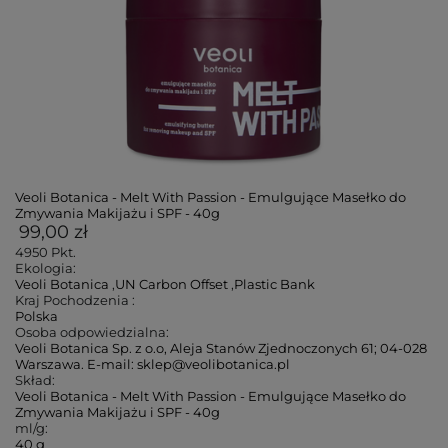
Veoli Botanica - Melt With Passion - Emulgujące Masełko do
Zmywania Makijażu i SPF - 40g
99,00 zł
4950
Pkt.
Ekologia:
Veoli Botanica
,
UN Carbon Offset
,
Plastic Bank
Kraj Pochodzenia :
Polska
Osoba odpowiedzialna:
Veoli Botanica Sp. z o.o, Aleja Stanów Zjednoczonych 61; 04-028
Warszawa. E-mail: sklep@veolibotanica.pl
Skład:
Veoli Botanica - Melt With Passion - Emulgujące Masełko do
Zmywania Makijażu i SPF - 40g
ml/g:
40 g