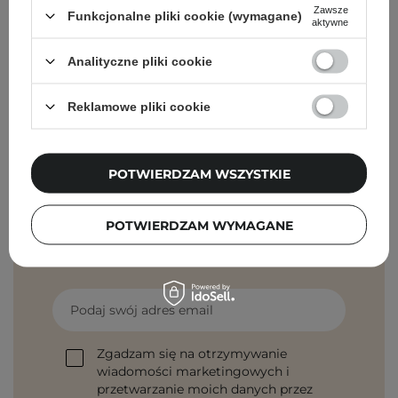
Cosibella Corner (Tadeusza Kościuszki)
Zawsze
Funkcjonalne pliki cookie (wymagane)
aktywne
Cosibella Corner (Jaracza)
Analityczne pliki cookie
Cosibella Corner (Szlak)
Reklamowe pliki cookie
POTWIERDZAM WSZYSTKIE
Newsletter Cosibella
POTWIERDZAM WYMAGANE
Pielęgnacyjne checklisty, eksperckie porady,
beauty nowości - prosto na maila!
Podaj swój adres email
Zgadzam się na otrzymywanie
wiadomości marketingowych i
przetwarzanie moich danych przez