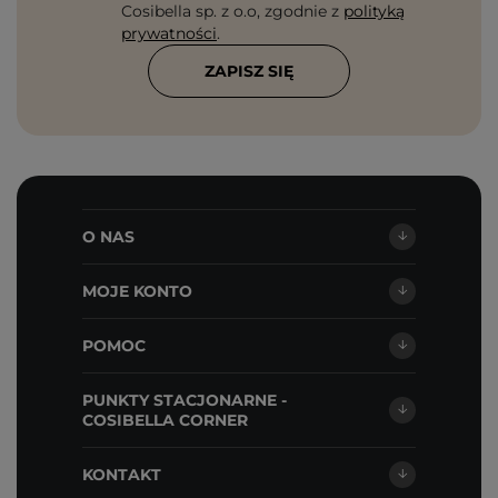
Cosibella sp. z o.o, zgodnie z
polityką
prywatności
.
ZAPISZ SIĘ
O NAS
MOJE KONTO
POMOC
PUNKTY STACJONARNE -
COSIBELLA CORNER
KONTAKT