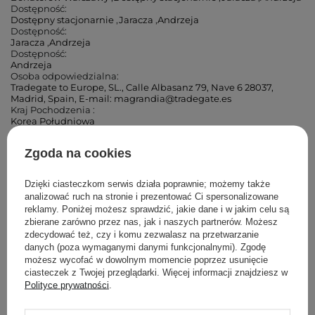
Dostępność:
Dostępny stacjonarnie
,
Jaracza
,
Andrzeja
Dostępność:
Jaracza
,
Andrzeja
Dostępność:
Andrzeja
Osoba odpowiedzialna:
Tradegate to Europe, SL., Calle Albasanz 79, Nave 6 28037,
Madrid, Spain, E-mail: magrandia@tradegate.es
Kraj Pochodzenia :
Korea Południowa
Zgoda na cookies
Cosibella Corner (Andrzeja)
Dzięki ciasteczkom serwis działa poprawnie; możemy także
Cosibella Corner (Łucka)
analizować ruch na stronie i prezentować Ci spersonalizowane
reklamy. Poniżej możesz sprawdzić, jakie dane i w jakim celu są
Cosibella Corner (Woronicza)
zbierane zarówno przez nas, jak i naszych partnerów. Możesz
zdecydować też, czy i komu zezwalasz na przetwarzanie
danych (poza wymaganymi danymi funkcjonalnymi). Zgodę
Cosibella Corner (Wileńska)
możesz wycofać w dowolnym momencie poprzez usunięcie
ciasteczek z Twojej przeglądarki. Więcej informacji znajdziesz w
Polityce prywatności
.
Cosibella Corner (Bohaterów Warszawy)