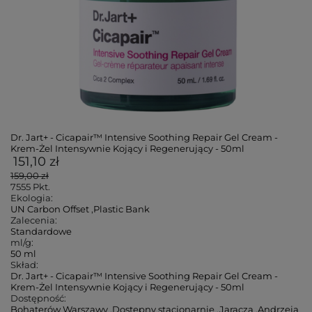
Dr. Jart+ - Cicapair™ Intensive Soothing Repair Gel Cream -
Krem-Żel Intensywnie Kojący i Regenerujący - 50ml
151,10 zł
159,00 zł
7555
Pkt.
Ekologia:
UN Carbon Offset
,
Plastic Bank
Zalecenia:
Standardowe
ml/g:
50 ml
Skład:
Dr. Jart+ - Cicapair™ Intensive Soothing Repair Gel Cream -
Krem-Żel Intensywnie Kojący i Regenerujący - 50ml
Dostępność:
Bohaterów Warszawy
,
Dostępny stacjonarnie
,
Jaracza
,
Andrzeja