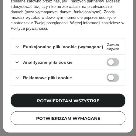
zbierane zarówno przez nas, jak i naszych partnerów. Możesz
zdecydować też, czy i komu zezwalasz na przetwarzanie
danych (poza wymaganymi danymi funkcjonalnymi). Zgodę
Cosibella Corner (Andrzeja)
możesz wycofać w dowolnym momencie poprzez usunięcie
ciasteczek z Twojej przeglądarki. Więcej informacji znajdziesz w
Cosibella Corner (Łucka)
Polityce prywatności
.
Cosibella Corner (Woronicza)
Zawsze
Funkcjonalne pliki cookie (wymagane)
aktywne
Cosibella Corner (Wileńska)
Analityczne pliki cookie
Cosibella Corner (Bohaterów Warszawy)
Reklamowe pliki cookie
Cosibella Corner (Tadeusza Kościuszki)
POTWIERDZAM WSZYSTKIE
Cosibella Corner (Jaracza)
Cosibella Corner (Szlak)
POTWIERDZAM WYMAGANE