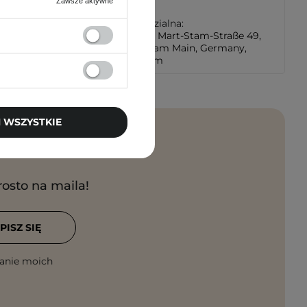
Zawsze aktywne
Andrzeja
Osoba odpowiedzialna:
LEBENKO GmbH Mart-Stam-Straße 49,
60438 Frankfurt am Main, Germany,
info@lebenko.com
 WSZYSTKIE
rosto na maila!
PISZ SIĘ
anie moich