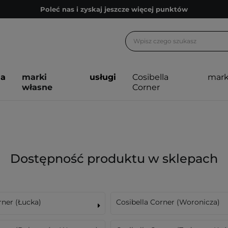
Poleć nas i zyskaj jeszcze więcej punktów
Zapisz się na newsletter pełen porad
Bezpłatne konsultacje kosmetologiczne
Z nami to możliwe! Realizacja zamówienia do 24h.
ja
marki
usługi
Cosibella
mark
Poleć nas i zyskaj jeszcze więcej punktów
własne
Corner
Zapisz się na newsletter pełen porad
Dostępność produktu w sklepach
rner (Łucka)
Cosibella Corner (Woronicza)