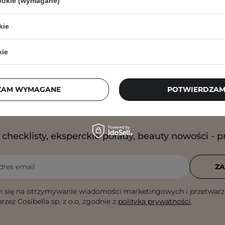
cookie (wymagane)
kie
kie
ZAM WYMAGANE
POTWIERDZAM
Newsletter Cosibella
checklisty, eksperckie porady, beauty nowości - p
dres email
ZA
 się na otrzymywanie wiadomości marketingowych i przetwarz
rzez Cosibella sp. z o.o, zgodnie z
polityką prywatności
.