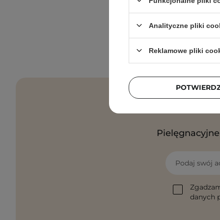
Funkcjonalne pliki 
Analityczne pliki coo
Reklamowe pliki coo
POTWIERD
Pielęgnacyjne 
Podaj swój a
Zgadzam
danych p