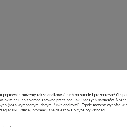
ła poprawnie; możemy także analizować ruch na stronie i prezentować Ci spe
 w jakim celu są zbierane zarówno przez nas, jak i naszych partnerów. Może
anych (poza wymaganymi danymi funkcjonalnymi). Zgodę możesz wycofać w
rzeglądarki. Więcej informacji znajdziesz w
Polityce prywatności
.