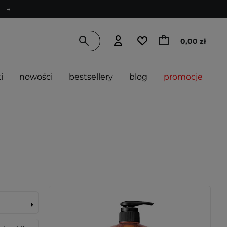
0,00 zł
i
nowości
bestsellery
blog
promocje