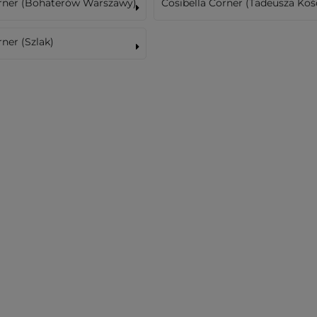
orner (Bohaterów Warszawy)
Cosibella Corner (Tadeusza Koś
rner (Szlak)