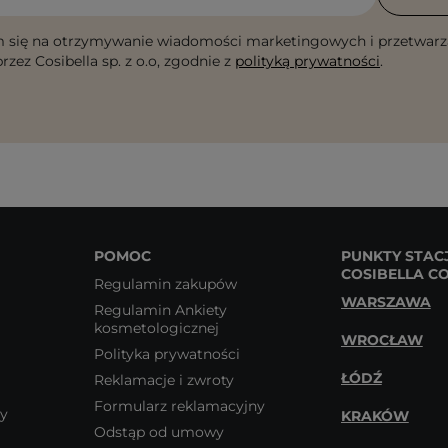
 się na otrzymywanie wiadomości marketingowych i przetwarz
rzez Cosibella sp. z o.o, zgodnie z
polityką prywatności
.
POMOC
PUNKTY STAC
COSIBELLA C
Regulamin zakupów
WARSZAWA
Regulamin Ankiety
kosmetologicznej
WROCŁAW
Polityka prywatności
ŁÓDŹ
Reklamacje i zwroty
Formularz reklamacyjny
wy
KRAKÓW
Odstąp od umowy