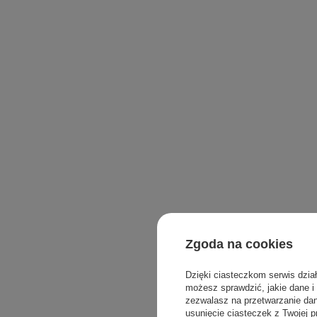
Zgoda na cookies
Dzięki ciasteczkom serwis dzia
możesz sprawdzić, jakie dane i
zezwalasz na przetwarzanie d
usunięcie ciasteczek z Twojej p