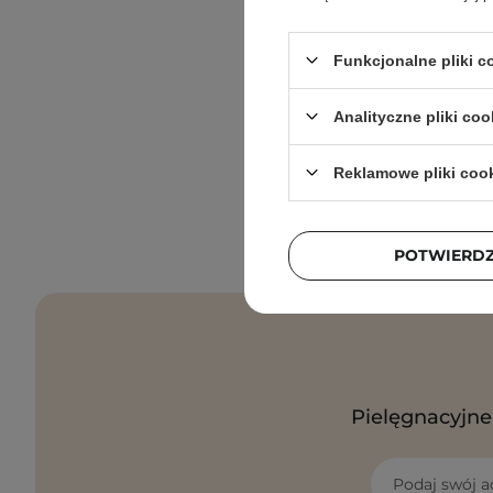
Funkcjonalne pliki 
Analityczne pliki coo
Reklamowe pliki coo
POTWIERD
Pielęgnacyjne 
Podaj swój a