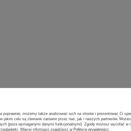
ła poprawnie; możemy także analizować ruch na stronie i prezentować Ci spe
 w jakim celu są zbierane zarówno przez nas, jak i naszych partnerów. Może
anych (poza wymaganymi danymi funkcjonalnymi). Zgodę możesz wycofać w
rzeglądarki. Więcej informacji znajdziesz w
Polityce prywatności
.