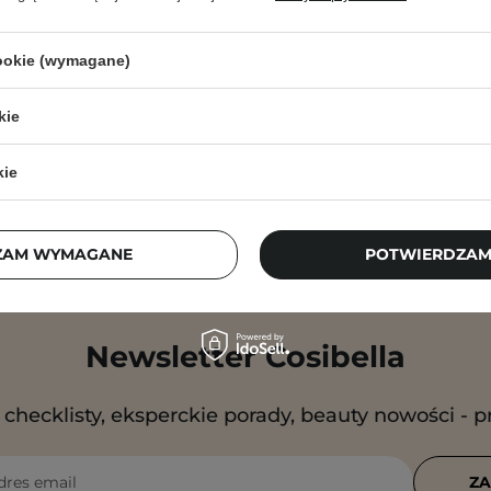
cookie (wymagane)
kie
kie
ZAM WYMAGANE
POTWIERDZAM
Newsletter Cosibella
checklisty, eksperckie porady, beauty nowości - p
dres email
ZA