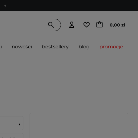
0,00 zł
i
nowości
bestsellery
blog
promocje