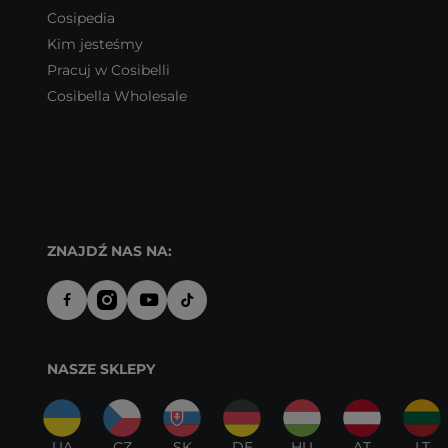
Cosipedia
Kim jesteśmy
Pracuj w Cosibelli
Cosibella Wholesale
ZNAJDŹ NAS NA:
NASZE SKLEPY
UA
CZ
SK
DE
HU
AT
LT