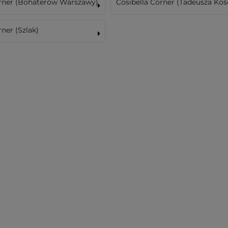
orner (Bohaterów Warszawy)
Cosibella Corner (Tadeusza Koś
rner (Szlak)