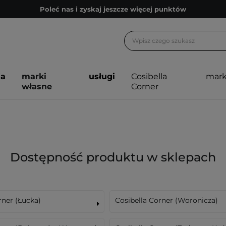
Poleć nas i zyskaj jeszcze więcej punktów
Zapisz się na newsletter pełen porad
Bezpłatne konsultacje kosmetologiczne
Z nami to możliwe! Realizacja zamówienia do 24h.
ja
marki
usługi
Cosibella
mark
Poleć nas i zyskaj jeszcze więcej punktów
własne
Corner
Zapisz się na newsletter pełen porad
Dostępność produktu w sklepach
rner (Łucka)
Cosibella Corner (Woronicza)