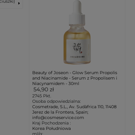
ciuszki)
Beauty of Joseon - Glow Serum Propolis
and Niacinamide - Serum z Propolisem i
Niacynamidem - 30ml
54,90 zł
2745
Pkt.
Osoba odpowiedzialna:
Cosmetrade, S.L., Av. Sudàfrica 110, 11408
Jerez de la Frontera, Spain;
info@cosmeservice.com
Kraj Pochodzenia :
Korea Południowa
ml/g: