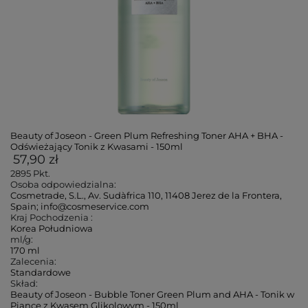
Beauty of Joseon - Green Plum Refreshing Toner AHA + BHA -
Odświeżający Tonik z Kwasami - 150ml
57,90 zł
2895
Pkt.
Osoba odpowiedzialna:
Cosmetrade, S.L., Av. Sudàfrica 110, 11408 Jerez de la Frontera,
Spain; info@cosmeservice.com
Kraj Pochodzenia :
Korea Południowa
ml/g:
170 ml
Zalecenia:
Standardowe
Skład:
Beauty of Joseon - Bubble Toner Green Plum and AHA - Tonik w
Piance z Kwasem Glikolowym - 150ml