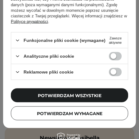
danych (poza wymaganymi danymi funkcjonalnymi). Zgodę
możesz wycofać w dowolnym momencie poprzez usunięcie
Cosibella Corner (Łucka)
ciasteczek z Twojej przeglądarki. Więcej informacji znajdziesz w
Polityce prywatności
.
Cosibella Corner (Woronicza)
Zawsze
Funkcjonalne pliki cookie (wymagane)
aktywne
Cosibella Corner (Wileńska)
Analityczne pliki cookie
Cosibella Corner (Bohaterów Warszawy)
Reklamowe pliki cookie
Cosibella Corner (Tadeusza Kościuszki)
Cosibella Corner (Jaracza)
POTWIERDZAM WSZYSTKIE
Cosibella Corner (Szlak)
POTWIERDZAM WYMAGANE
Newsletter Cosibella