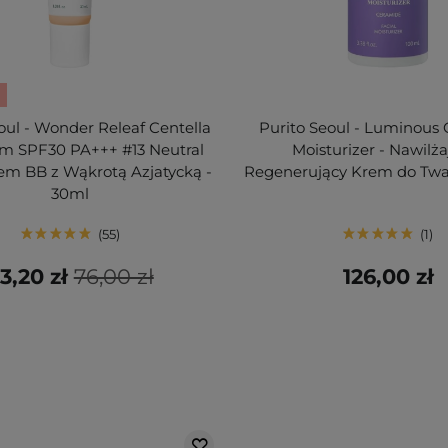
oul - Wonder Releaf Centella
Purito Seoul - Luminous
m SPF30 PA+++ #13 Neutral
Moisturizer - Nawilża
rem BB z Wąkrotą Azjatycką -
Regenerujący Krem do Twa
30ml
55
1
3,20 zł
76,00 zł
126,00 zł