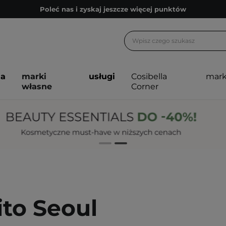
Poleć nas i zyskaj jeszcze więcej punktów
Zapisz się na newsletter pełen porad
Bezpłatne konsultacje kosmetologiczne
Z nami to możliwe! Realizacja zamówienia do 24h.
ja
marki
usługi
Cosibella
mark
Poleć nas i zyskaj jeszcze więcej punktów
własne
Corner
Zapisz się na newsletter pełen porad
ito Seoul