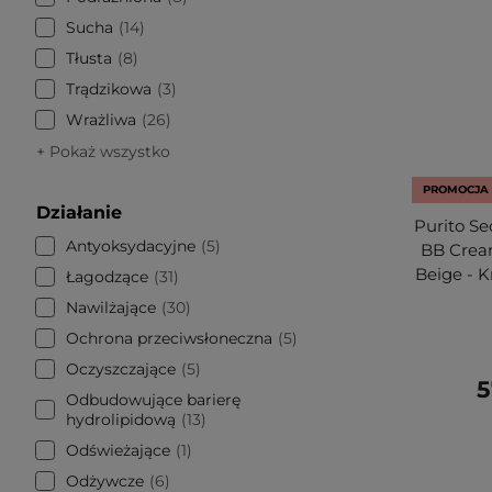
Sucha
14
Tłusta
8
Trądzikowa
3
Wrażliwa
26
+ Pokaż wszystko
PROMOCJA
Działanie
Purito Se
Antyoksydacyjne
5
BB Crea
Beige - 
Łagodzące
31
Nawilżające
30
Ochrona przeciwsłoneczna
5
Oczyszczające
5
5
Odbudowujące barierę
hydrolipidową
13
Odświeżające
1
Odżywcze
6