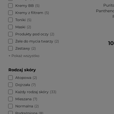
Purit
Kremy BB
5
Pantheno
Kremy z filtrem
5
Toniki
5
Maski
2
Produkty pod oczy
2
Żele do mycia twarzy
2
10
Zestawy
2
+ Pokaż wszystko
Rodzaj skóry
Atopowa
2
Dojrzała
7
Każdy rodzaj skóry
33
Mieszana
7
Normalna
2
Podrażniona
8