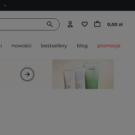
0,00 zł
i
nowości
bestsellery
blog
promocje