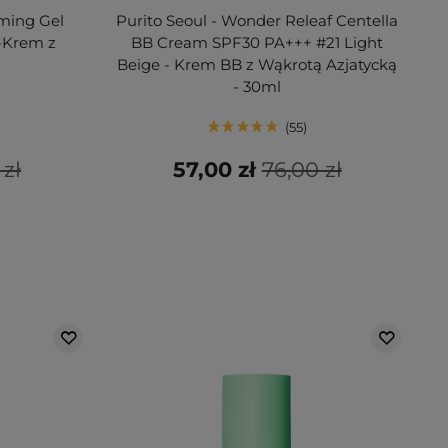
lming Gel
Purito Seoul - Wonder Releaf Centella
-Krem z
BB Cream SPF30 PA+++ #21 Light
Beige - Krem BB z Wąkrotą Azjatycką
- 30ml
55
 zł
57,00 zł
76,00 zł