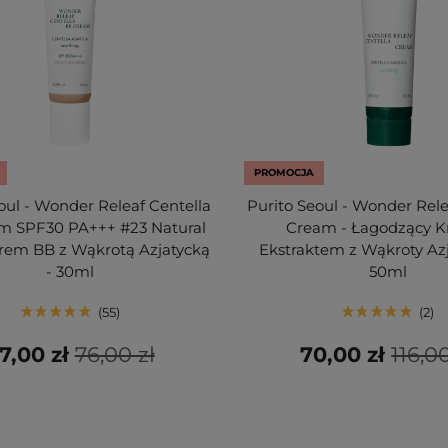
PROMOCJA
oul - Wonder Releaf Centella
Purito Seoul - Wonder Rele
m SPF30 PA+++ #23 Natural
Cream - Łagodzący K
Krem BB z Wąkrotą Azjatycką
Ekstraktem z Wąkroty Azj
- 30ml
50ml
55
2
7,00 zł
76,00 zł
70,00 zł
116,00