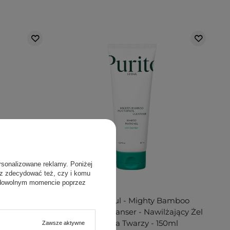
rsonalizowane reklamy. Poniżej
sz zdecydować też, czy i komu
 dowolnym momencie poprzez
PROMOCJA
af Centella
Purito Seoul - Mighty Bamboo
 PA++++ -
Panthenol Cleanser - Nawilżający Żel
łoneczny -
do Mycia Twarzy - 150ml
Zawsze aktywne