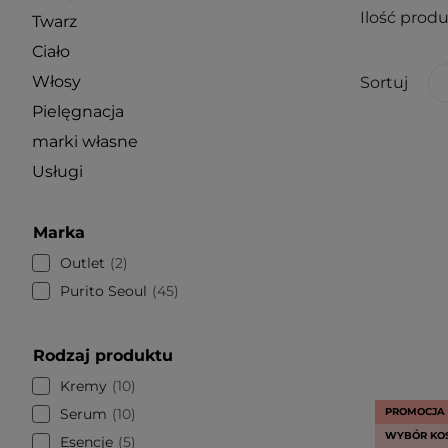
Ilość prod
Twarz
Ciało
Włosy
Sortuj
Pielęgnacja
marki własne
Usługi
Marka
Outlet
2
Purito Seoul
45
Rodzaj produktu
Kremy
10
Serum
10
PROMOCJA
WYBÓR KO
Esencje
5