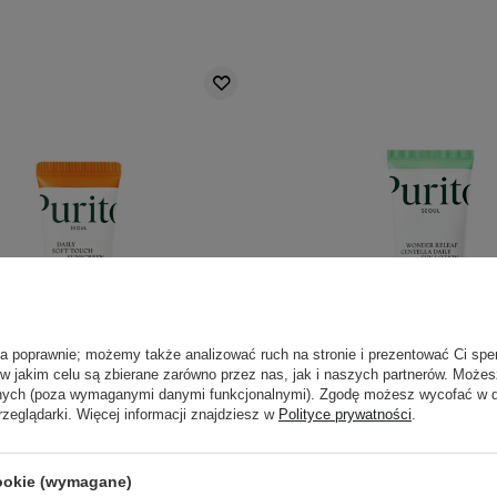
ła poprawnie; możemy także analizować ruch na stronie i prezentować Ci spe
 w jakim celu są zbierane zarówno przez nas, jak i naszych partnerów. Może
anych (poza wymaganymi danymi funkcjonalnymi). Zgodę możesz wycofać w
PROMOCJA
rzeglądarki. Więcej informacji znajdziesz w
Polityce prywatności
.
o Seoul - Daily Soft Touch
Purito Seoul - Wonder Rele
en SPF 50+ PA++++ - Krem
Daily Sun Lotion SPF 50+
wsłoneczny z Ceramidami -
Ultralekki Krem Przeciws
cookie (wymagane)