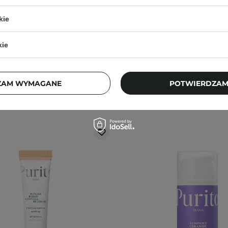
15ml
60ml
kie
5
9
4,00 zł
39,00 zł
89,30 zł
119,00
kie
ZAM WYMAGANE
POTWIERDZAM