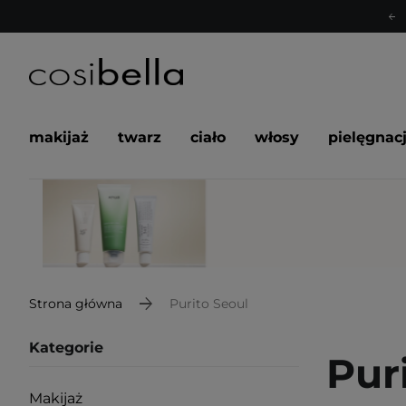
makijaż
twarz
ciało
włosy
pielęgnac
Strona główna
Purito Seoul
Kategorie
Pur
Makijaż