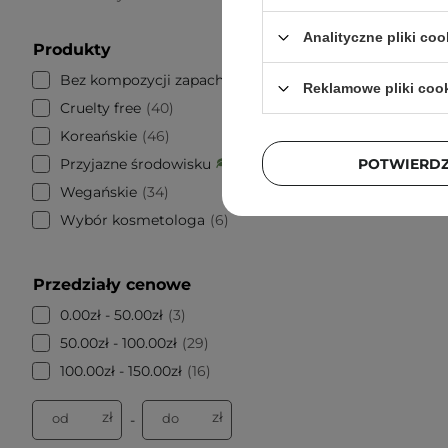
Analityczne pliki coo
Produkty
Bez kompozycji zapachowych
9
3
Reklamowe pliki coo
Cruelty free
40
Koreańskie
46
POTWIERD
Przyjazne środowisku
10
Wegańskie
34
Wybór kosmetologa
6
Przedziały cenowe
0.00zł - 50.00zł
3
50.00zł - 100.00zł
29
100.00zł - 150.00zł
16
zł
zł
od
do
-