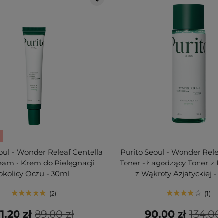
oul - Wonder Releaf Centella
Purito Seoul - Wonder Rele
eam - Krem do Pielęgnacji
Toner - Łagodzący Toner z
okolicy Oczu - 30ml
z Wąkroty Azjatyckiej 
2
1
1,20 zł
89,00 zł
90,00 zł
134,0