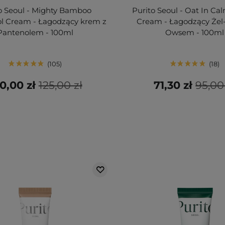
o Seoul - Mighty Bamboo
Purito Seoul - Oat In Ca
l Cream - Łagodzący krem z
Cream - Łagodzący Żel
Pantenolem - 100ml
Owsem - 100ml
105
18
0,00 zł
125,00 zł
71,30 zł
95,00