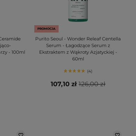
PROMOCJA
 Ceramide
Purito Seoul - Wonder Releaf Centella
jąco-
Serum - Łagodzące Serum z
rzy - 100ml
Ekstraktem z Wąkroty Azjatyckiej -
60ml
4
107,10 zł
126,00 zł