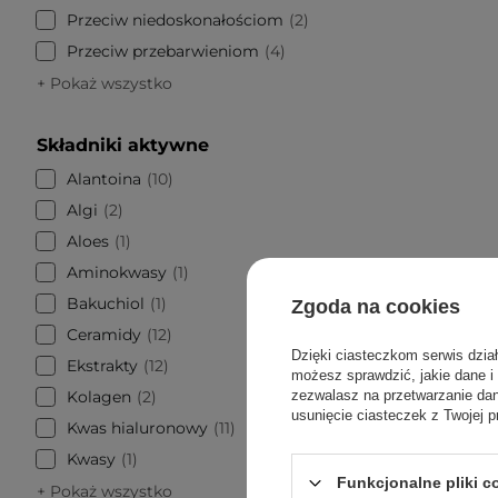
Przeciw niedoskonałościom
2
Przeciw przebarwieniom
4
+ Pokaż wszystko
Składniki aktywne
Alantoina
10
Algi
2
Aloes
1
Aminokwasy
1
Bakuchiol
1
Zgoda na cookies
Ceramidy
12
Dzięki ciasteczkom serwis dzia
Ekstrakty
12
możesz sprawdzić, jakie dane i
Kolagen
2
zezwalasz na przetwarzanie d
usunięcie ciasteczek z Twojej p
Kwas hialuronowy
11
Purit
Sunscre
Kwasy
1
Przeci
Funkcjonalne pliki 
+ Pokaż wszystko