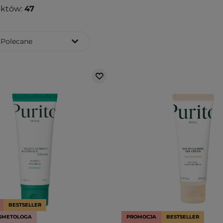
uktów:
47
Polecane
BESTSELLER
SMETOLOGA
PROMOCJA
BESTSELLER