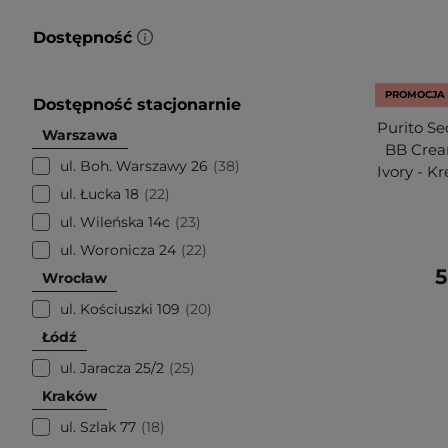
Dostępność
PROMOCJA
Dostępność stacjonarnie
Purito Se
Warszawa
BB Crea
ul. Boh. Warszawy 26
38
Ivory - K
ul. Łucka 18
22
ul. Wileńska 14c
23
ul. Woronicza 24
22
5
Wrocław
ul. Kościuszki 109
20
Łódź
ul. Jaracza 25/2
25
Kraków
ul. Szlak 77
18