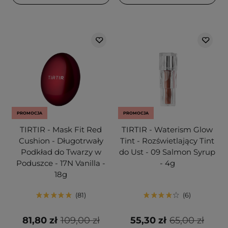
PROMOCJA
PROMOCJA
TIRTIR - Mask Fit Red
TIRTIR - Waterism Glow
Cushion - Długotrwały
Tint - Rozświetlający Tint
Podkład do Twarzy w
do Ust - 09 Salmon Syrup
Poduszce - 17N Vanilla -
- 4g
18g
81
6
81,80 zł
109,00 zł
55,30 zł
65,00 zł