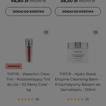
48,80 zł
65,00 zł
58,50 zł
65,00 zł
DODAJ DO KOSZYKA
DODAJ DO KOSZYKA
PROMOCJA
TIRTIR - Waterism Glow
TIRTIR - Hydro Boost
Tint - Rozświetlający Tint
Enzyme Cleansing Balm -
do Ust - 02 Merry Coral -
Enzymatyczny Balsam do
4g
Demakijażu - 120ml
6
2