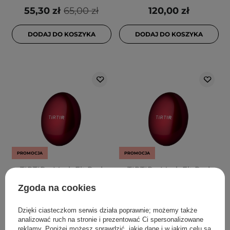
55,30 zł
65,00 zł
120,00 zł
DODAJ DO KOSZYKA
DODAJ DO KOSZYKA
PROMOCJA
PROMOCJA
TIRTIR - Mask Fit Red
TIRTIR - Mask Fit Red
Cushion - Długotrwały
Cushion - Długotrwały
Zgoda na cookies
Podkład do Twarzy w
Podkład do Twarzy w
Poduszce - 17W French
Poduszce - 10C Shell - 18g
Dzięki ciasteczkom serwis działa poprawnie; możemy także
Vanilla - 18g
analizować ruch na stronie i prezentować Ci spersonalizowane
reklamy. Poniżej możesz sprawdzić, jakie dane i w jakim celu są