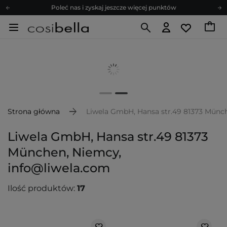
Poleć nas i zyskaj jeszcze więcej punktów
Zapisz się na newsletter pełen porad
Bezpłatne konsultacje kosmetologiczne
Z nami to możliwe! Realizacja zamówienia do 24h.
Poleć nas i zyskaj jeszcze więcej punktów
Zapisz się na newsletter pełen porad
Strona główna
Liwela GmbH, Hansa str.49 81373 Münc
Liwela GmbH, Hansa str.49 81373
München, Niemcy,
info@liwela.com
Ilość produktów:
17