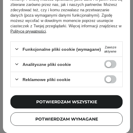
81
81
zbierane zarówno przez nas, jak i naszych partnerów. Możesz
zdecydować też, czy i komu zezwalasz na przetwarzanie
danych (poza wymaganymi danymi funkcjonalnymi). Zgodę
76,30 zł
109,00 zł
76,30 zł
109,00 zł
możesz wycofać w dowolnym momencie poprzez usunięcie
ciasteczek z Twojej przeglądarki. Więcej informacji znajdziesz w
Polityce prywatności
.
DODAJ DO KOSZYKA
DODAJ DO KOSZYKA
Zawsze
Funkcjonalne pliki cookie (wymagane)
aktywne
Analityczne pliki cookie
Reklamowe pliki cookie
PROMOCJA
POTWIERDZAM WSZYSTKIE
TIRTIR - Mask Fit Red
TIRTIR - Mask Fit Red
Cushion - Długotrwały
Cushion - Długotrwały
POTWIERDZAM WYMAGANE
Podkład do Twarzy w
Podkład do Twarzy w
Poduszce - 13W Cream -
Poduszce - 17N Vanilla -