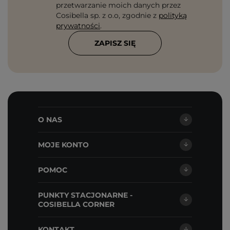
przetwarzanie moich danych przez
Cosibella sp. z o.o, zgodnie z
polityką
prywatności
.
ZAPISZ SIĘ
O NAS
MOJE KONTO
POMOC
PUNKTY STACJONARNE -
COSIBELLA CORNER
KONTAKT