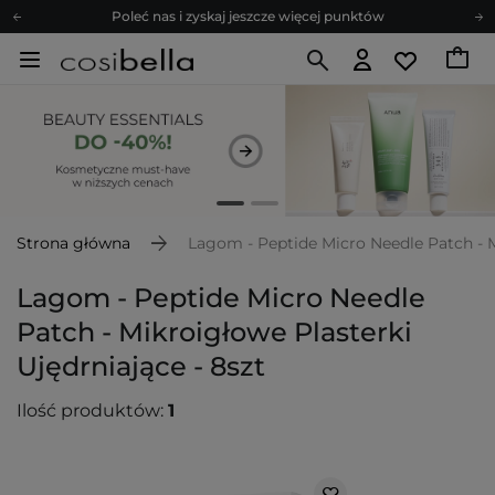
Poleć nas i zyskaj jeszcze więcej punktów
Zapisz się na newsletter pełen porad
Bezpłatne konsultacje kosmetologiczne
Z nami to możliwe! Realizacja zamówienia do 24h.
Poleć nas i zyskaj jeszcze więcej punktów
Zapisz się na newsletter pełen porad
Strona główna
Lagom - Peptide Micro Needle Patch - Mi
Lagom - Peptide Micro Needle
Patch - Mikroigłowe Plasterki
Ujędrniające - 8szt
Ilość produktów:
1