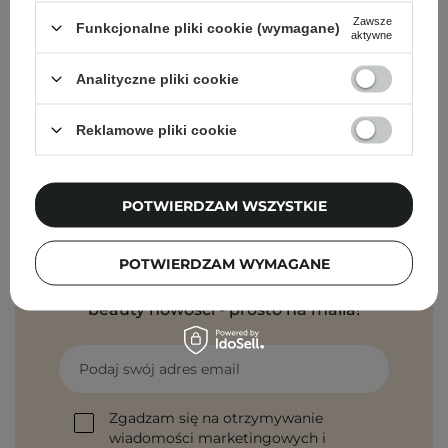
Zawsze
Funkcjonalne pliki cookie (wymagane)
aktywne
Torriden - Dive-In For Men All In One - Nawilżająca
Emulsja do Twarzy - 200g
Analityczne pliki cookie
79,00 zł
Reklamowe pliki cookie
POTWIERDZAM WSZYSTKIE
Newsletter Cosibella
POTWIERDZAM WYMAGANE
Pielęgnacyjne checklisty, eksperckie porady,
beauty nowości - prosto na maila!
Podaj swój adres email
Zgadzam się na otrzymywanie
wiadomości marketingowych i