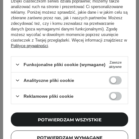
Dzięki ciasteczkom serwis działa poprawnie; możemy także
analizować ruch na stronie i prezentować Ci spersonalizowane
Rekomendowane dla Ciebie
reklamy. Poniżej możesz sprawdzić, jakie dane i w jakim celu są
zbierane zarówno przez nas, jak i naszych partnerów. Możesz
zdecydować też, czy i komu zezwalasz na przetwarzanie
danych (poza wymaganymi danymi funkcjonalnymi). Zgodę
możesz wycofać w dowolnym momencie poprzez usunięcie
ciasteczek z Twojej przeglądarki. Więcej informacji znajdziesz w
Polityce prywatności
.
Zawsze
Funkcjonalne pliki cookie (wymagane)
aktywne
Analityczne pliki cookie
Reklamowe pliki cookie
POTWIERDZAM WSZYSTKIE
Torriden - Dive-In For Men All In One - Nawilżająca
Emulsja do Twarzy - 200g
POTWIERDZAM WYMAGANE