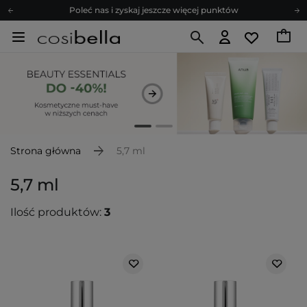
Poleć nas i zyskaj jeszcze więcej punktów
Zapisz się na newsletter pełen porad
Bezpłatne konsultacje kosmetologiczne
Z nami to możliwe! Realizacja zamówienia do 24h.
Poleć nas i zyskaj jeszcze więcej punktów
Zapisz się na newsletter pełen porad
Strona główna
5,7 ml
5,7 ml
Ilość produktów:
3