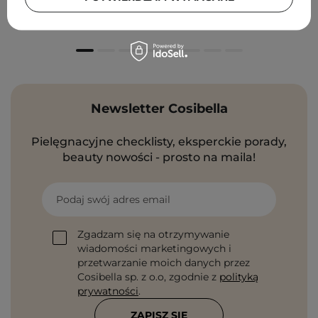
79,00 zł
Newsletter Cosibella
Pielęgnacyjne checklisty, eksperckie porady,
beauty nowości - prosto na maila!
Podaj swój adres email
Zgadzam się na otrzymywanie
wiadomości marketingowych i
przetwarzanie moich danych przez
Cosibella sp. z o.o, zgodnie z
polityką
prywatności
.
ZAPISZ SIĘ