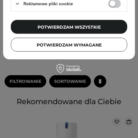
118ml OUTLET
Reklamowe pliki cookie
18
POTWIERDZAM WSZYSTKIE
97,00 zł
170,00 zł
119,00 zł
140,00 zł
DODAJ DO KOSZYKA
DODAJ DO KOSZYKA
POTWIERDZAM WYMAGANE
FILTROWANIE
SORTOWANIE
Rekomendowane dla Ciebie