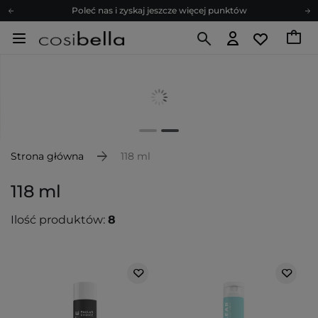
Poleć nas i zyskaj jeszcze więcej punktów
Zapisz się na newsletter pełen porad
Bezpłatne konsultacje kosmetologiczne
Z nami to możliwe! Realizacja zamówienia do 24h.
Poleć nas i zyskaj jeszcze więcej punktów
Zapisz się na newsletter pełen porad
Strona główna
118 ml
118 ml
Ilość produktów:
8