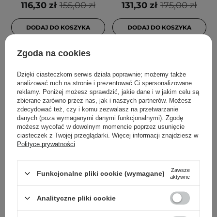
116,30 zł
155,00 zł
131,30 zł
175,00 zł
DODAJ DO KOSZYKA
DODAJ DO KOSZYKA
Zgoda na cookies
Dzięki ciasteczkom serwis działa poprawnie; możemy także
analizować ruch na stronie i prezentować Ci spersonalizowane
reklamy. Poniżej możesz sprawdzić, jakie dane i w jakim celu są
zbierane zarówno przez nas, jak i naszych partnerów. Możesz
zdecydować też, czy i komu zezwalasz na przetwarzanie
danych (poza wymaganymi danymi funkcjonalnymi). Zgodę
możesz wycofać w dowolnym momencie poprzez usunięcie
ciasteczek z Twojej przeglądarki. Więcej informacji znajdziesz w
PROMOCJA
KRÓTKA DATA
PRZECENA
Polityce prywatności
.
Paula's Choice - Calm
Paula's Choice - Clear -
Nourishing Milky Toner -
Regular Strength Anti-
Zawsze
Funkcjonalne pliki cookie (wymagane)
Odżywczy Mleczny Tonik
Redness Exfoliating
aktywne
- 118ml
Solution 2% BHA - Płyn
Złuszczający z 2%
Analityczne pliki cookie
Kwasem Salicylowym -