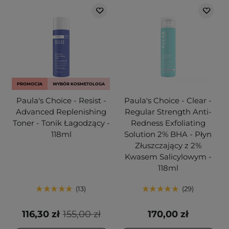
PROMOCJA
WYBÓR KOSMETOLOGA
Paula's Choice - Resist -
Paula's Choice - Clear -
Advanced Replenishing
Regular Strength Anti-
Toner - Tonik Łagodzący -
Redness Exfoliating
118ml
Solution 2% BHA - Płyn
Złuszczający z 2%
Kwasem Salicylowym -
118ml
13
29
116,30 zł
155,00 zł
170,00 zł