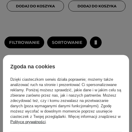
DODAJ DO KOSZYKA
DODAJ DO KOSZYKA
FILTROWANIE
SORTOWANIE
Rekomendowane dla Ciebie
Zgoda na cookies
Dzięki ciasteczkom serwis działa poprawnie; możemy także
analizować ruch na stronie i prezentować Ci spersonalizowane
reklamy. Poniżej możesz sprawdzić, jakie dane i w jakim celu są
zbierane zarówno przez nas, jak i naszych partnerów. Możesz
zdecydować też, czy i komu zezwalasz na przetwarzanie
danych (poza wymaganymi danymi funkcjonalnymi). Zgodę
możesz wycofać w dowolnym momencie poprzez usunięcie
ciasteczek z Twojej przeglądarki. Więcej informacji znajdziesz w
Polityce prywatności
.