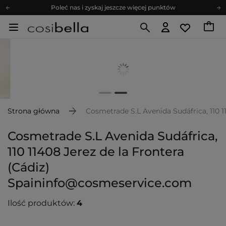
Poleć nas i zyskaj jeszcze więcej punktów
Zapisz się na newsletter pełen porad
Bezpłatne konsultacje kosmetologiczne
Z nami to możliwe! Realizacja zamówienia do 24h.
Poleć nas i zyskaj jeszcze więcej punktów
Zapisz się na newsletter pełen porad
Strona główna
Cosmetrade S.L Avenida Sudáfrica, 110 
Cosmetrade S.L Avenida Sudáfrica,
110 11408 Jerez de la Frontera
(Cádiz)
Spaininfo@cosmeservice.com
Ilość produktów:
4