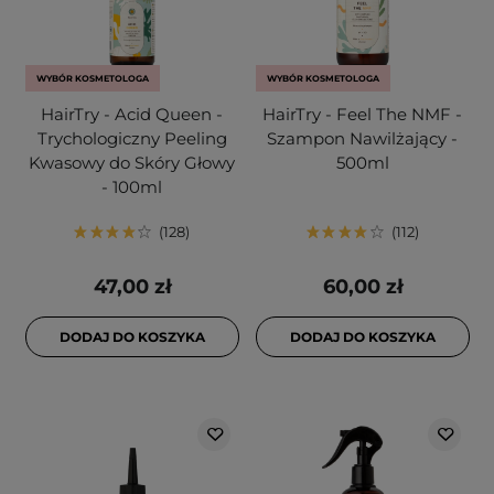
WYBÓR KOSMETOLOGA
WYBÓR KOSMETOLOGA
HairTry - Acid Queen -
HairTry - Feel The NMF -
Trychologiczny Peeling
Szampon Nawilżający -
Kwasowy do Skóry Głowy
500ml
- 100ml
128
112
47,00 zł
60,00 zł
DODAJ DO KOSZYKA
DODAJ DO KOSZYKA