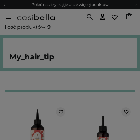
Poleć nas i zyskaj jeszcze więcej punktów
Zapisz się na newsletter pełen porad
Bezpłatne konsultacje kosmetologiczne
Ilość produktów:
9
Z nami to możliwe! Realizacja zamówienia do 24h.
Poleć nas i zyskaj jeszcze więcej punktów
Zapisz się na newsletter pełen porad
My_hair_tip