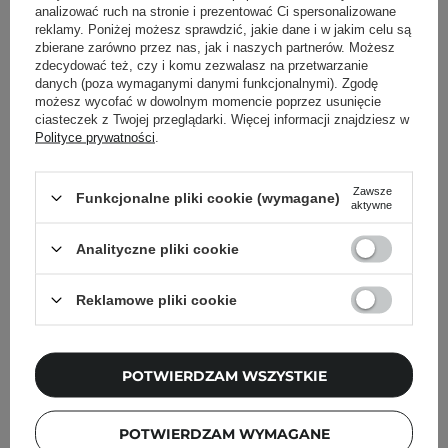
analizować ruch na stronie i prezentować Ci spersonalizowane
reklamy. Poniżej możesz sprawdzić, jakie dane i w jakim celu są
zbierane zarówno przez nas, jak i naszych partnerów. Możesz
zdecydować też, czy i komu zezwalasz na przetwarzanie
danych (poza wymaganymi danymi funkcjonalnymi). Zgodę
możesz wycofać w dowolnym momencie poprzez usunięcie
ciasteczek z Twojej przeglądarki. Więcej informacji znajdziesz w
WYBÓR KOSMETOLOGA
WYBÓR KOSMETOLOGA
Polityce prywatności
.
HairTry - Silky Shield -
HairTry - Date With
Ochronne Serum
Exfoliate - Szampon
Zawsze
Funkcjonalne pliki cookie (wymagane)
Wygładzające Na
Enzymatyczny - 250ml
aktywne
Końcówki Włosów - 50ml
Analityczne pliki cookie
11
30
Reklamowe pliki cookie
40,00 zł
54,00 zł
64,00 zł
DODAJ DO KOSZYKA
DODAJ DO KOSZYKA
POTWIERDZAM WSZYSTKIE
POTWIERDZAM WYMAGANE