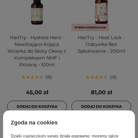
WYBÓR KOSMETOLOGA
HairTry - Hydrate Hero -
HairTry - Heat Lock -
Nawilżająco-Kojąca
Odżywka Bez
Wcierka do Skóry Głowy z
Spłukiwania - 200ml
Kompleksem NMF i
Ektoiną - 100ml
35
23
45,00 zł
81,00 zł
DODAJ DO KOSZYKA
DODAJ DO KOSZYKA
Zgoda na cookies
Dzięki ciasteczkom serwis działa poprawnie; możemy także