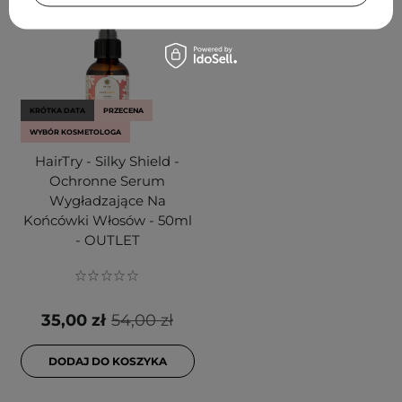
KRÓTKA DATA
PRZECENA
WYBÓR KOSMETOLOGA
HairTry - Silky Shield -
Ochronne Serum
Wygładzające Na
Końcówki Włosów - 50ml
- OUTLET
35,00 zł
54,00 zł
DODAJ DO KOSZYKA