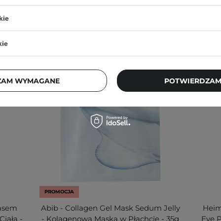
kie
kie
ZAM WYMAGANE
POTWIERDZAM
PROMOCJA
wasem
Abib - Collagen Gel Mask Sedum Jelly
Heim
Ciała -
- Kolagenowa Maska w Płachcie - 35g
Eye P