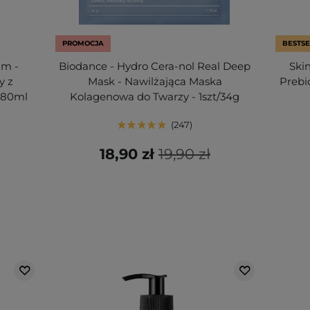
PROMOCJA
BESTSE
am -
Biodance - Hydro Cera-nol Real Deep
Ski
y z
Mask - Nawilżająca Maska
Prebi
 80ml
Kolagenowa do Twarzy - 1szt/34g
247
18,90 zł
19,90 zł