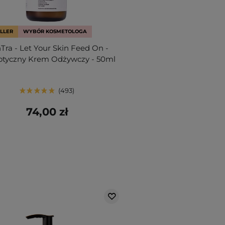
LLER
WYBÓR KOSMETOLOGA
nTra - Let Your Skin Feed On -
otyczny Krem Odżywczy - 50ml
493
74,00 zł