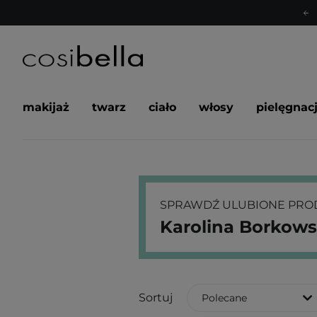
makijaż
twarz
ciało
włosy
pielęgnac
SPRAWDŹ ULUBIONE PROD
Karolina Borkow
Sortuj
Polecane