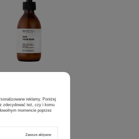
Tra - Hug Your Skin - Delikatna
Emulsja Myjąca - 200ml
rsonalizowane reklamy. Poniżej
sz zdecydować też, czy i komu
103
 dowolnym momencie poprzez
62,00 zł
Zawsze aktywne