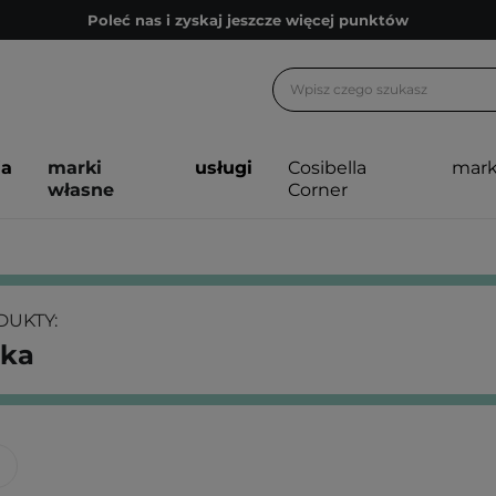
Poleć nas i zyskaj jeszcze więcej punktów
Zapisz się na newsletter pełen porad
Bezpłatne konsultacje kosmetologiczne
Z nami to możliwe! Realizacja zamówienia do 24h.
ja
marki
usługi
Cosibella
mark
Poleć nas i zyskaj jeszcze więcej punktów
własne
Corner
Zapisz się na newsletter pełen porad
UKTY:
ska