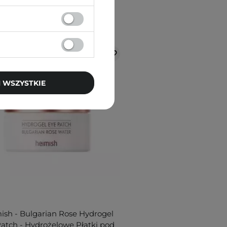
 WSZYSTKIE
ish - Bulgarian Rose Hydrogel
atch - Hydrożelowe Płatki pod