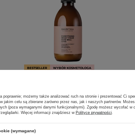
BESTSELLER
WYBÓR KOSMETOLOGA
r Skin
SkinTra - Everything What Your Skin
Skin
nik
Will Love - Prebiotyczny Tonik
Pielęgnacyjny - 200ml
ła poprawnie; możemy także analizować ruch na stronie i prezentować Ci spe
 w jakim celu są zbierane zarówno przez nas, jak i naszych partnerów. Może
666
anych (poza wymaganymi danymi funkcjonalnymi). Zgodę możesz wycofać w
rzeglądarki. Więcej informacji znajdziesz w
Polityce prywatności
.
126,00 zł
cookie (wymagane)