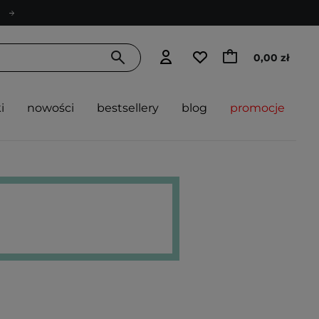
0,00 zł
i
nowości
bestsellery
blog
promocje