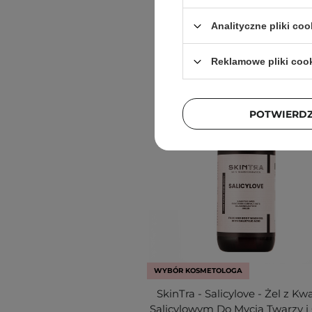
Analityczne pliki coo
Reklamowe pliki coo
POTWIERD
WYBÓR KOSMETOLOGA
SkinTra - Salicylove - Żel z K
Salicylowym Do Mycia Twarzy i 