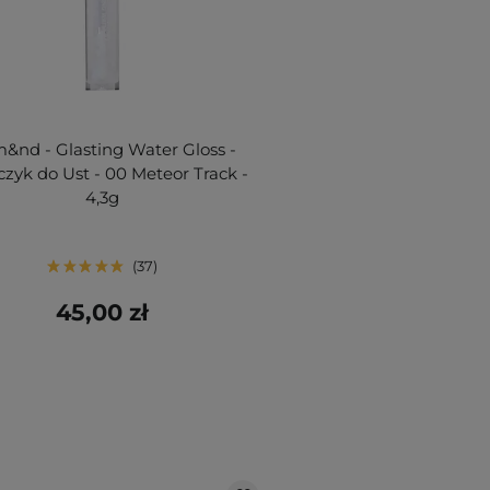
&nd - Glasting Water Gloss -
czyk do Ust - 00 Meteor Track -
4,3g
37
45,00 zł