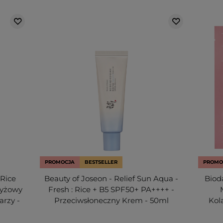
PROMOCJA
BESTSELLER
PROMO
 Rice
Beauty of Joseon - Relief Sun Aqua -
Biod
Ryżowy
Fresh : Rice + B5 SPF50+ PA++++ -
rzy -
Przeciwsłoneczny Krem - 50ml
Kol