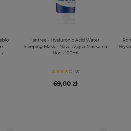
ebio
Isntree - Hyaluronic Acid Water
Rom
do
Sleeping Mask - Nawilżająca Maska ​​na
Błysz
 z
Noc - 100ml
9
69,00 zł