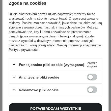
kolor - mleczny
Zgoda na cookies
Dzięki ciasteczkom serwis działa poprawnie; możemy także
analizować ruch na stronie i prezentować Ci spersonalizowane
reklamy. Poniżej możesz sprawdzić, jakie dane i w jakim celu są
Powrót do Cosipedii
zbierane zarówno przez nas, jak i naszych partnerów. Możesz
zdecydować też, czy i komu zezwalasz na przetwarzanie
danych (poza wymaganymi danymi funkcjonalnymi). Zgodę
Pokaż więcej wpisów z
Wrzesień 2022
możesz wycofać w dowolnym momencie poprzez usunięcie
ciasteczek z Twojej przeglądarki. Więcej informacji znajdziesz w
Polityce prywatności
.
Newsletter Cosibella
Zawsze
Funkcjonalne pliki cookie (wymagane)
aktywne
Pielęgnacyjne checklisty, eksperckie porady,
Analityczne pliki cookie
beauty nowości - prosto na maila!
Reklamowe pliki cookie
Podaj swój adres email
Zgadzam się na otrzymywanie
POTWIERDZAM WSZYSTKIE