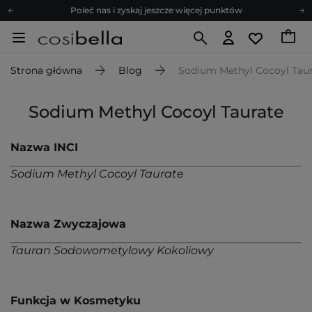
Poleć nas i zyskaj jeszcze więcej punktów
Zapisz się na newsletter pełen porad
Bezpłatne konsultacje kosmetologiczne
Strona główna
Blog
Sodium Methyl Cocoyl Taur
Z nami to możliwe! Realizacja zamówienia do 24h.
Poleć nas i zyskaj jeszcze więcej punktów
Sodium Methyl Cocoyl Taurate
Zapisz się na newsletter pełen porad
Nazwa INCI
Sodium Methyl Cocoyl Taurate
Nazwa Zwyczajowa
Tauran Sodowometylowy Kokoliowy
Funkcja w Kosmetyku