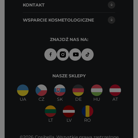
KONTAKT
WSPARCIE KOSMETOLOGICZNE
ZNAJDŹ NAS NA:
NASZE SKLEPY
UA
CZ
SK
DE
HU
AT
LT
LV
RO
©2026 Cosibella. Wszystkie prawa zastrzeżone