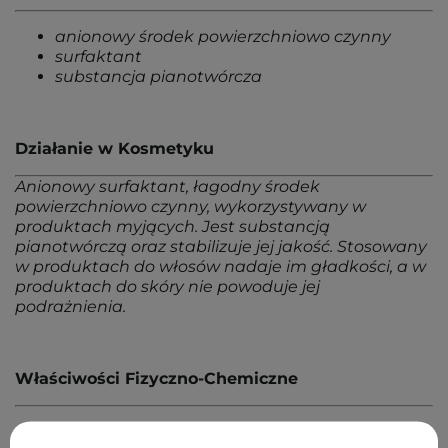
anionowy środek powierzchniowo czynny
surfaktant
substancja pianotwórcza
Działanie w Kosmetyku
Anionowy surfaktant, łagodny środek
powierzchniowo czynny, wykorzystywany w
produktach myjących. Jest substancją
pianotwórczą oraz stabilizuje jej jakość. Stosowany
w produktach do włosów nadaje im gładkości, a w
produktach do skóry nie powoduje jej
podrażnienia.
Właściwości Fizyczno-Chemiczne
ciało stałe - lepka pasta