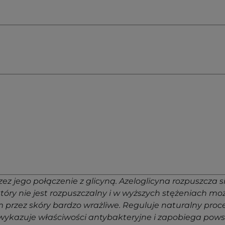
jego połączenie z glicyną. Azeloglicyna rozpuszcza się
óry nie jest rozpuszczalny i w wyższych stężeniach może
m przez skóry bardzo wrażliwe. Reguluje naturalny proc
wykazuje właściwości antybakteryjne i zapobiega pows