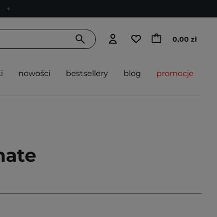
0,00 zł
i
nowości
bestsellery
blog
promocje
nate