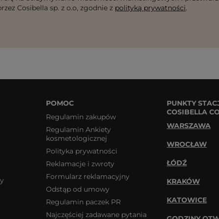
rzez Cosibella sp. z o.o, zgodnie z
polityką prywatności
.
POMOC
PUNKTY STAC
COSIBELLA C
Regulamin zakupów
WARSZAWA
Regulamin Ankiety
kosmetologicznej
WROCŁAW
Polityka prywatności
ŁÓDŹ
Reklamacje i zwroty
Formularz reklamacyjny
wy
KRAKÓW
Odstąp od umowy
KATOWICE
Regulamin paczek PR
Najczęściej zadawane pytania
GODZINY OTW