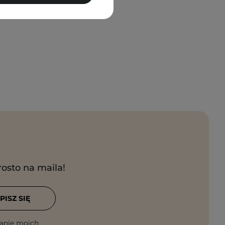
rosto na maila!
PISZ SIĘ
anie moich