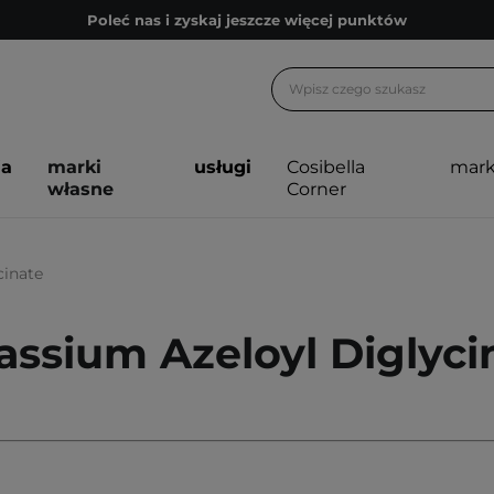
Poleć nas i zyskaj jeszcze więcej punktów
Zapisz się na newsletter pełen porad
Bezpłatne konsultacje kosmetologiczne
Z nami to możliwe! Realizacja zamówienia do 24h.
ja
marki
usługi
Cosibella
mark
Poleć nas i zyskaj jeszcze więcej punktów
własne
Corner
Zapisz się na newsletter pełen porad
cinate
assium Azeloyl Diglyci