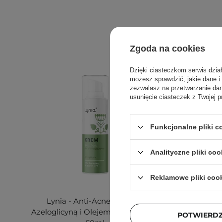
Zgoda na cookies
Dzięki ciasteczkom serwis dzia
możesz sprawdzić, jakie dane i
zezwalasz na przetwarzanie d
usunięcie ciasteczek z Twojej p
Funkcjonalne pliki 
Analityczne pliki coo
Reklamowe pliki coo
Lynia - Anti-Acne - Krem z
Azeloglicyną i Olejem Konopnym -
POTWIERD