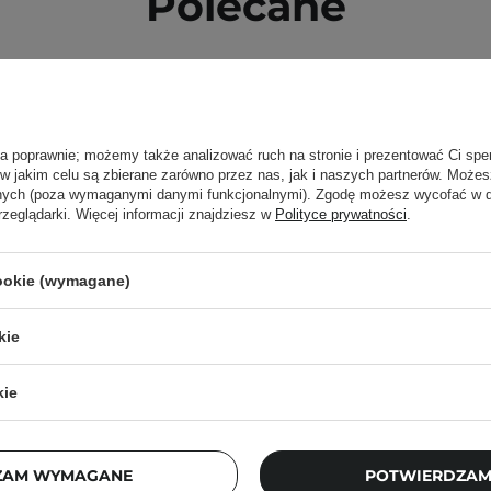
Polecane
ła poprawnie; możemy także analizować ruch na stronie i prezentować Ci spe
 w jakim celu są zbierane zarówno przez nas, jak i naszych partnerów. Może
anych (poza wymaganymi danymi funkcjonalnymi). Zgodę możesz wycofać w
rzeglądarki. Więcej informacji znajdziesz w
Polityce prywatności
.
cookie (wymagane)
kie
kie
ZAM WYMAGANE
POTWIERDZAM