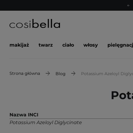
makijaż
twarz
ciało
włosy
pielęgnac
Strona główna
Blog
Potassium Azeloyl Digly
Pot
Nazwa INCI
Potassium Azeloyl Diglycinate