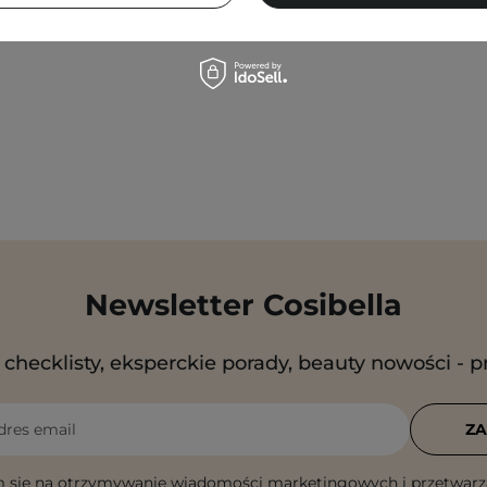
Newsletter Cosibella
checklisty, eksperckie porady, beauty nowości - p
dres email
ZA
 się na otrzymywanie wiadomości marketingowych i przetwarz