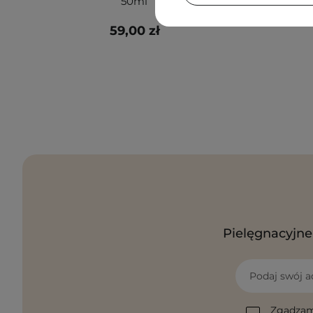
50ml
59,00 zł
Pielęgnacyjne 
Podaj swój a
Zgadzam