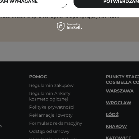
ZAM WYMAGANE
POTWIERDZAM
 się na otrzymywanie wiadomości marketingowych i przetwarz
rzez Cosibella sp. z o.o, zgodnie z
polityką prywatności
.
POMOC
PUNKTY STAC
COSIBELLA C
Regulamin zakupów
WARSZAWA
Regulamin Ankiety
kosmetologicznej
WROCŁAW
Polityka prywatności
ŁÓDŹ
Reklamacje i zwroty
Formularz reklamacyjny
wy
KRAKÓW
Odstąp od umowy
KATOWICE