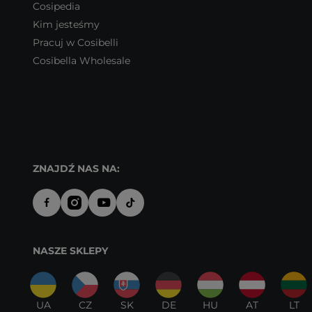
Cosipedia
Kim jesteśmy
Pracuj w Cosibelli
Cosibella Wholesale
ZNAJDŹ NAS NA:
NASZE SKLEPY
UA
CZ
SK
DE
HU
AT
LT