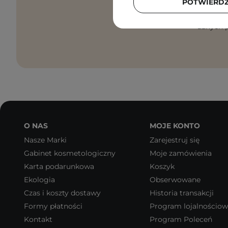
POTWIERD
Zgadzam
danych p
O NAS
MOJE KONTO
Nasze Marki
Zarejestruj się
Gabinet kosmetologiczny
Moje zamówienia
Karta podarunkowa
Koszyk
Ekologia
Obserwowane
Czas i koszty dostawy
Historia transakcji
Formy płatności
Program lojalnościo
Kontakt
Program Poleceń