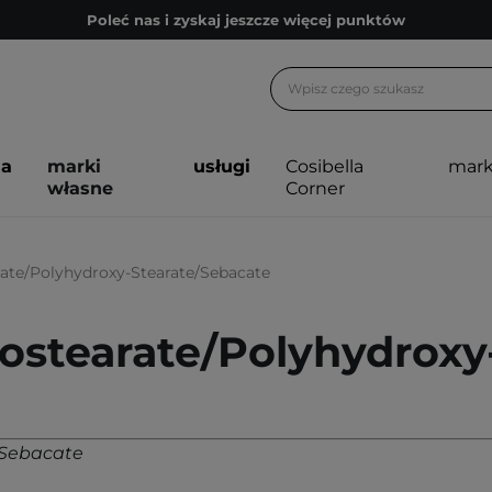
Poleć nas i zyskaj jeszcze więcej punktów
Zapisz się na newsletter pełen porad
Bezpłatne konsultacje kosmetologiczne
Z nami to możliwe! Realizacja zamówienia do 24h.
ja
marki
usługi
Cosibella
mark
Poleć nas i zyskaj jeszcze więcej punktów
własne
Corner
Zapisz się na newsletter pełen porad
rate/Polyhydroxy-Stearate/Sebacate
sostearate/Polyhydrox
/Sebacate