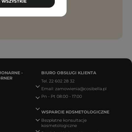
 WSZYSTKIE
anie moich
JONARNE -
BIURO OBSŁUGI KLIENTA
ORNER
Tel.
22 602 28 32
Email:
zamowienia@cosibella.pl
Pn - Pt 08:00 - 17:00
WSPARCIE KOSMETOLOGICZNE
Bezpłatne konsultacje
kosmetologiczne