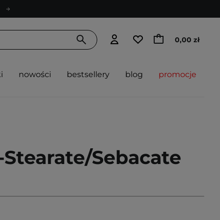
0,00 zł
i
nowości
bestsellery
blog
promocje
y-Stearate/Sebacate