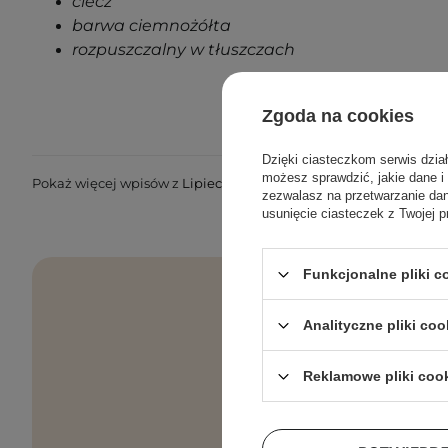
ciecz
barwa ciemnożółta
rozpuszczalny w tłuszczach
Zgoda na cookies
Dzięki ciasteczkom serwis dzia
możesz sprawdzić, jakie dane i
Pokaż więcej wpisów z
Lipiec 2021
zezwalasz na przetwarzanie d
usunięcie ciasteczek z Twojej p
Funkcjonalne pliki 
Analityczne pliki coo
Pielęgnacyjne 
Reklamowe pliki coo
Podaj swój a