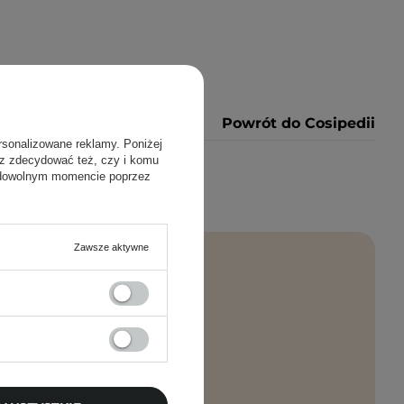
Powrót do Cosipedii
rsonalizowane reklamy. Poniżej
sz zdecydować też, czy i komu
 dowolnym momencie poprzez
Zawsze aktywne
rosto na maila!
PISZ SIĘ