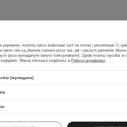
ła poprawnie; możemy także analizować ruch na stronie i prezentować Ci spe
 w jakim celu są zbierane zarówno przez nas, jak i naszych partnerów. Może
anych (poza wymaganymi danymi funkcjonalnymi). Zgodę możesz wycofać w
rzeglądarki. Więcej informacji znajdziesz w
Polityce prywatności
.
cookie (wymagane)
Newsletter Cosibella
kie
checklisty, eksperckie porady, beauty nowości - p
kie
dres email
ZA