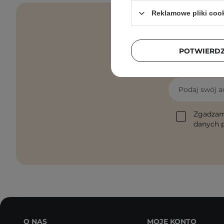
Reklamowe pliki coo
POTWIERD
Pielęgnacyjne 
Podaj swój a
Zgadzam
danych p
O NAS
MOJE KONTO