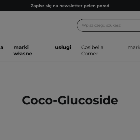
Bezpłatne konsultacje kosmetologiczne
Z nami to możliwe! Realizacja zamówienia do 24h.
Poleć nas i zyskaj jeszcze więcej punktów
Zapisz się na newsletter pełen porad
ja
marki
usługi
Cosibella
mark
własne
Corner
Coco-Glucoside