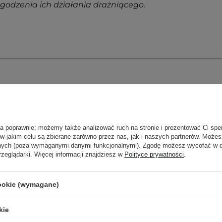
odzenia ich działania drażniącego.
ła poprawnie; możemy także analizować ruch na stronie i prezentować Ci spe
 w jakim celu są zbierane zarówno przez nas, jak i naszych partnerów. Może
anych (poza wymaganymi danymi funkcjonalnymi). Zgodę możesz wycofać w
rzeglądarki. Więcej informacji znajdziesz w
Polityce prywatności
.
cookie (wymagane)
kie