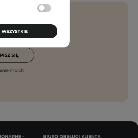
 WSZYSTKIE
rosto na maila!
PISZ SIĘ
anie moich
JONARNE -
BIURO OBSŁUGI KLIENTA