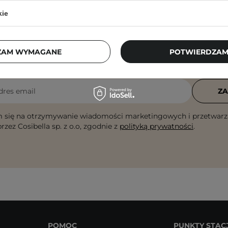
kie
Newsletter Cosibella
ZAM WYMAGANE
POTWIERDZAM
checklisty, eksperckie porady, beauty nowości - p
dres email
ZA
 się na otrzymywanie wiadomości marketingowych i przetwarz
rzez Cosibella sp. z o.o, zgodnie z
polityką prywatności
.
POMOC
PUNKTY STAC