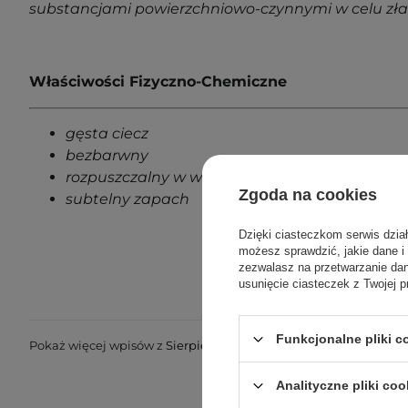
substancjami powierzchniowo-czynnymi w celu złag
Właściwości Fizyczno-Chemiczne
gęsta ciecz
bezbarwny
rozpuszczalny w wodzie
Zgoda na cookies
subtelny zapach
Dzięki ciasteczkom serwis dzia
możesz sprawdzić, jakie dane i
zezwalasz na przetwarzanie d
usunięcie ciasteczek z Twojej p
Funkcjonalne pliki 
Pokaż więcej wpisów z
Sierpień 2022
Analityczne pliki coo