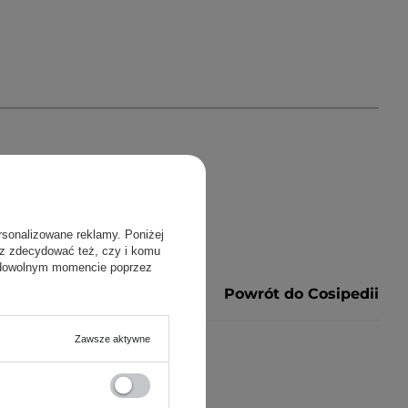
rsonalizowane reklamy. Poniżej
sz zdecydować też, czy i komu
 dowolnym momencie poprzez
Powrót do Cosipedii
Zawsze aktywne