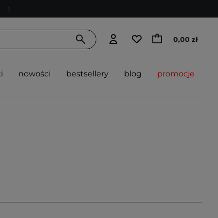
0,00 zł
i
nowości
bestsellery
blog
promocje