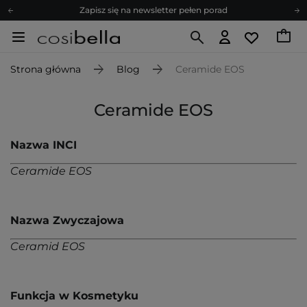
Zapisz się na newsletter pełen porad
Bezpłatne konsultacje kosmetologiczne
Z nami to możliwe! Realizacja zamówienia do 24h.
Strona główna
Blog
Ceramide EOS
Poleć nas i zyskaj jeszcze więcej punktów
Zapisz się na newsletter pełen porad
Ceramide EOS
Nazwa INCI
Ceramide EOS
Nazwa Zwyczajowa
Ceramid EOS
Funkcja w Kosmetyku