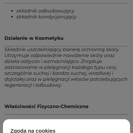
składnik odbudowujący
składnik kondycjonujący
Działanie w Kosmetyku
Składnik uszczelniający barierę ochronną skóry.
Utrzymuje odpowiednie nawilżenie skóry oraz
działa odżyczo i wzmacniająco. Znajduje
zastosowanie w pielęgnacji każdego typu cery,
szczególnie suchej i bardzo suchej, wrażliwej i
dojrzałej oraz w pielęgnacji włosów potrzebujących
regeneracji i odbudowy.
Właściwości Fizyczno-Chemiczne
rozpuszczalny w tłuszczach
Zgoda na cookies