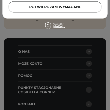
Cosibella sp. z o.o, zgodnie z
polityką
prywatności
.
POTWIERDZAM WYMAGANE
ZAPISZ SIĘ
O NAS
MOJE KONTO
POMOC
PUNKTY STACJONARNE -
COSIBELLA CORNER
KONTAKT