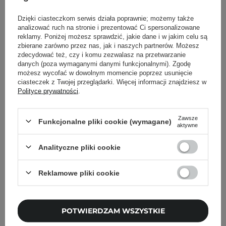
Dzięki ciasteczkom serwis działa poprawnie; możemy także
analizować ruch na stronie i prezentować Ci spersonalizowane
Powrót do Cosipedii
reklamy. Poniżej możesz sprawdzić, jakie dane i w jakim celu są
zbierane zarówno przez nas, jak i naszych partnerów. Możesz
zdecydować też, czy i komu zezwalasz na przetwarzanie
Pokaż więcej wpisów z
Czerwiec 2022
danych (poza wymaganymi danymi funkcjonalnymi). Zgodę
możesz wycofać w dowolnym momencie poprzez usunięcie
ciasteczek z Twojej przeglądarki. Więcej informacji znajdziesz w
Polityce prywatności
.
Newsletter Cosibella
Zawsze
Funkcjonalne pliki cookie (wymagane)
aktywne
Pielęgnacyjne checklisty, eksperckie porady,
beauty nowości - prosto na maila!
Analityczne pliki cookie
Reklamowe pliki cookie
Podaj swój adres email
Zgadzam się na otrzymywanie
wiadomości marketingowych i
POTWIERDZAM WSZYSTKIE
przetwarzanie moich danych przez