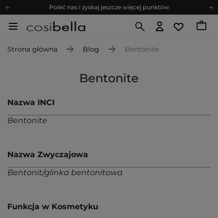
Poleć nas i zyskaj jeszcze więcej punktów
Zapisz się na newsletter pełen porad
Bezpłatne konsultacje kosmetologiczne
Strona główna
Blog
Bentonite
Z nami to możliwe! Realizacja zamówienia do 24h.
Poleć nas i zyskaj jeszcze więcej punktów
Bentonite
Zapisz się na newsletter pełen porad
Nazwa INCI
Bentonite
Nazwa Zwyczajowa
Bentonit/glinka bentonitowa
Funkcja w Kosmetyku