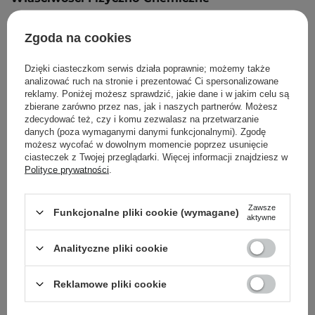
sproszkowane ciało stałe
Zgoda na cookies
nierozpuszczalny w wodzie
kolor piaskowy
Dzięki ciasteczkom serwis działa poprawnie; możemy także
analizować ruch na stronie i prezentować Ci spersonalizowane
reklamy. Poniżej możesz sprawdzić, jakie dane i w jakim celu są
zbierane zarówno przez nas, jak i naszych partnerów. Możesz
zdecydować też, czy i komu zezwalasz na przetwarzanie
Powrót do Cosipedii
danych (poza wymaganymi danymi funkcjonalnymi). Zgodę
możesz wycofać w dowolnym momencie poprzez usunięcie
ciasteczek z Twojej przeglądarki. Więcej informacji znajdziesz w
Pokaż więcej wpisów z
Maj 2022
Polityce prywatności
.
Zawsze
Funkcjonalne pliki cookie (wymagane)
aktywne
Newsletter Cosibella
Analityczne pliki cookie
Pielęgnacyjne checklisty, eksperckie porady,
Reklamowe pliki cookie
beauty nowości - prosto na maila!