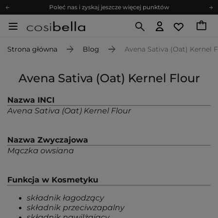
Poleć nas i zyskaj jeszcze więcej punktów
Zapisz się na newsletter pełen porad
Bezpłatne konsultacje kosmetologiczne
Strona główna
Blog
Avena Sativa (Oat) Kernel F
Z nami to możliwe! Realizacja zamówienia do 24h.
Poleć nas i zyskaj jeszcze więcej punktów
Avena Sativa (Oat) Kernel Flour
Zapisz się na newsletter pełen porad
Nazwa INCI
Avena Sativa (Oat) Kernel Flour
Nazwa Zwyczajowa
Mączka owsiana
Funkcja w Kosmetyku
składnik łagodzący
składnik przeciwzapalny
składnik nawilżający