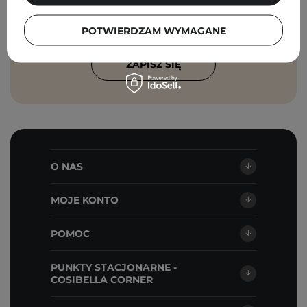
wiadomości marketingowych i
przetwarzanie moich danych przez
Cosibella sp. z o.o, zgodnie z
polityką
POTWIERDZAM WYMAGANE
prywatności
.
ZAPISZ SIĘ
O NAS
MOJE KONTO
POMOC
PUNKTY STACJONARNE -
COSIBELLA CORNER