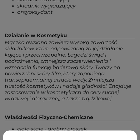
składnik wygładzający
antyoksydant
Działanie w Kosmetyku
Mączka owsiana zawiera wysoką zawartość
składników, które odpowiadają za jej działanie
kojące i przeciwzapalne. Łagodzi świąd i
podrażnienia, zmniejsza zaczerwienienia i
wzmacnia funkcję barierową skóry. Tworzy na
powierzchni skóry film, który zapobiega
transepidermalnej utracie wody. Zmniejsza
tłustość kosmetyków i nadaje gładkości. Znajduje
zastosowanie w kosmetykach do cery suchej,
wrażliwej i alergicznej, a także trądzikowej.
Właściwości Fizyczno-Chemiczne
ciało stałe - drobny proszek
barwa beżowa