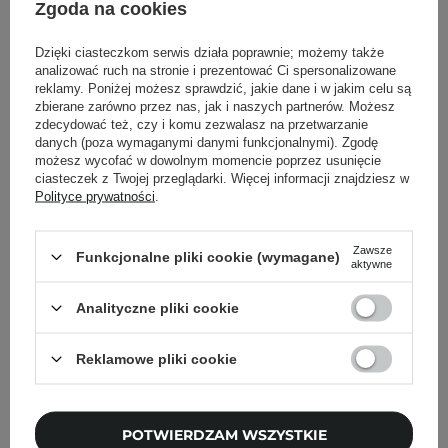
rozpuszczalny w wodzie
Zgoda na cookies
Dzięki ciasteczkom serwis działa poprawnie; możemy także
analizować ruch na stronie i prezentować Ci spersonalizowane
Powrót do Cosipedii
reklamy. Poniżej możesz sprawdzić, jakie dane i w jakim celu są
zbierane zarówno przez nas, jak i naszych partnerów. Możesz
zdecydować też, czy i komu zezwalasz na przetwarzanie
Pokaż więcej wpisów z
Październik 2020
danych (poza wymaganymi danymi funkcjonalnymi). Zgodę
możesz wycofać w dowolnym momencie poprzez usunięcie
ciasteczek z Twojej przeglądarki. Więcej informacji znajdziesz w
Polityce prywatności
.
Newsletter Cosibella
Zawsze
Funkcjonalne pliki cookie (wymagane)
aktywne
Pielęgnacyjne checklisty, eksperckie porady,
Analityczne pliki cookie
beauty nowości - prosto na maila!
Reklamowe pliki cookie
Podaj swój adres email
Zgadzam się na otrzymywanie
POTWIERDZAM WSZYSTKIE