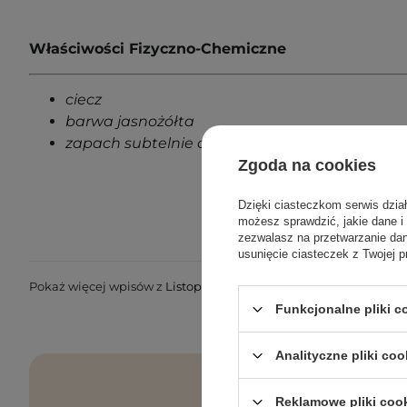
Właściwości Fizyczno-Chemiczne
ciecz
barwa jasnożółta
zapach subtelnie orzechowy
Zgoda na cookies
Dzięki ciasteczkom serwis dzia
możesz sprawdzić, jakie dane i
zezwalasz na przetwarzanie d
usunięcie ciasteczek z Twojej p
Pokaż więcej wpisów z
Listopad 2025
Funkcjonalne pliki 
Analityczne pliki coo
Reklamowe pliki coo