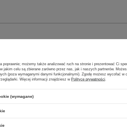
ła poprawnie; możemy także analizować ruch na stronie i prezentować Ci spe
 w jakim celu są zbierane zarówno przez nas, jak i naszych partnerów. Może
anych (poza wymaganymi danymi funkcjonalnymi). Zgodę możesz wycofać w
rzeglądarki. Więcej informacji znajdziesz w
Polityce prywatności
.
cookie (wymagane)
kie
kie