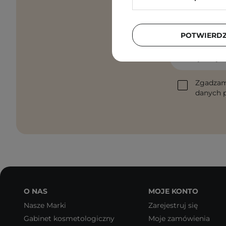
Pielęgnacyjne 
POTWIERD
Podaj swój a
Zgadzam
danych p
O NAS
MOJE KONTO
Nasze Marki
Zarejestruj się
Gabinet kosmetologiczny
Moje zamówienia