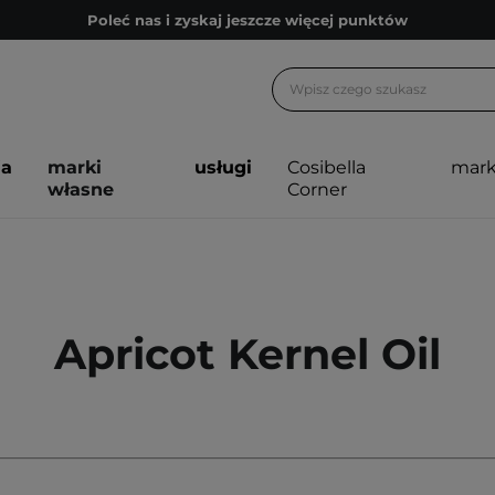
Poleć nas i zyskaj jeszcze więcej punktów
Zapisz się na newsletter pełen porad
Bezpłatne konsultacje kosmetologiczne
Z nami to możliwe! Realizacja zamówienia do 24h.
ja
marki
usługi
Cosibella
mark
Poleć nas i zyskaj jeszcze więcej punktów
własne
Corner
Zapisz się na newsletter pełen porad
Apricot Kernel Oil