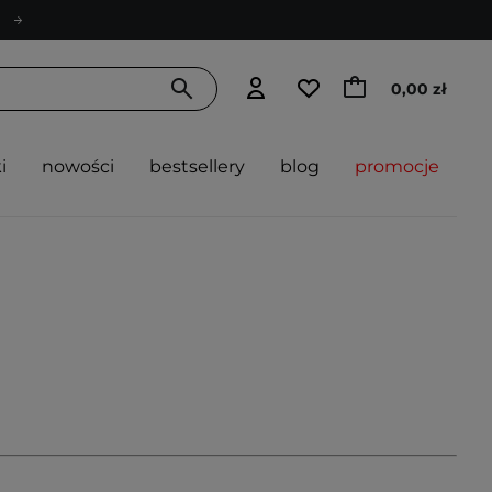
0,00 zł
i
nowości
bestsellery
blog
promocje