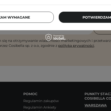
Newsletter Cosibella
checklisty, eksperckie porady, beauty nowości - p
ZAM WYMAGANE
POTWIERDZAM
dres email
ZA
 się na otrzymywanie wiadomości marketingowych i przetwarz
rzez Cosibella sp. z o.o, zgodnie z
polityką prywatności
.
POMOC
PUNKTY STAC
COSIBELLA C
Regulamin zakupów
WARSZAWA
Regulamin Ankiety