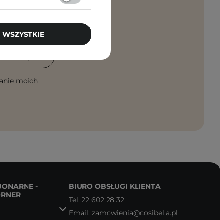
rosto na maila!
 WSZYSTKIE
PISZ SIĘ
anie moich
JONARNE -
BIURO OBSŁUGI KLIENTA
ORNER
Tel.
22 602 28 32
Email:
zamowienia@cosibella.pl