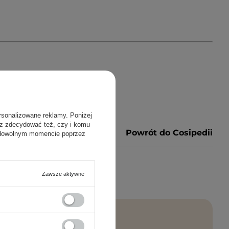
rsonalizowane reklamy. Poniżej
sz zdecydować też, czy i komu
Powrót do Cosipedii
 dowolnym momencie poprzez
Zawsze aktywne