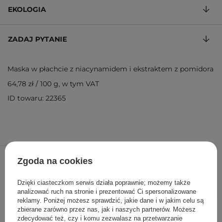
EKOLOGIA
ZADAJ PYTANIE
Maska w płachcie z niacynamidem i ekstraktem z pomidora
64,78 zł
/
100 g
, w tym VAT
ID towaru: 22365
14,90 zł
/
szt.
Zgoda na cookies
DODAJ DO KOSZYKA
Dzięki ciasteczkom serwis działa poprawnie; możemy także
analizować ruch na stronie i prezentować Ci spersonalizowane
reklamy. Poniżej możesz sprawdzić, jakie dane i w jakim celu są
zbierane zarówno przez nas, jak i naszych partnerów. Możesz
Inni klienci sprawdzali również
zdecydować też, czy i komu zezwalasz na przetwarzanie