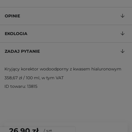
OPINIE
EKOLOGIA
ZADAJ PYTANIE
Kryjący korektor wodoodporny z kwasem hialuronowym
358,67 zł
/
100 ml
, w tym VAT
ID towaru: 13815
26,90 zł
/
szt.