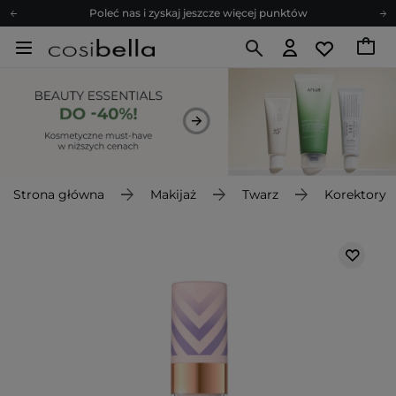
Poleć nas i zyskaj jeszcze więcej punktów
Zapisz się na newsletter pełen porad
Bezpłatne konsultacje kosmetologiczne
Z nami to możliwe! Realizacja zamówienia do 24h.
Poleć nas i zyskaj jeszcze więcej punktów
Zapisz się na newsletter pełen porad
Strona główna
Makijaż
Twarz
Korektory