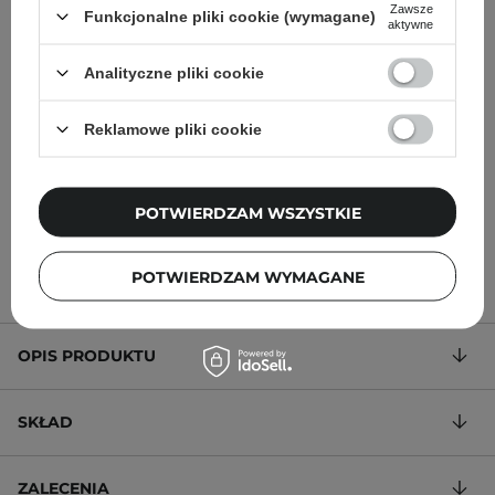
Zawsze
Funkcjonalne pliki cookie (wymagane)
aktywne
Paese - Kryjący Korektor
Paese - Nanorevit
Run for Cover - 30 Beige -
Brightening Concealer -
Analityczne pliki cookie
9ml
Korektor Rozświetlający -
03 Golden Beige - 8,5ml
Reklamowe pliki cookie
POTWIERDZAM WSZYSTKIE
29,90 zł
33,00 zł
38,90 zł
POTWIERDZAM WYMAGANE
OPIS PRODUKTU
SKŁAD
ZALECENIA