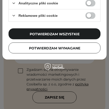
Analityczne pliki cookie
Reklamowe pliki cookie
Newsletter Cosibella
POTWIERDZAM WSZYSTKIE
Pielęgnacyjne checklisty, eksperckie porady,
beauty nowości - prosto na maila!
POTWIERDZAM WYMAGANE
Podaj swój adres email
Zgadzam się na otrzymywanie
wiadomości marketingowych i
przetwarzanie moich danych przez
Cosibella sp. z o.o, zgodnie z
polityką
prywatności
.
ZAPISZ SIĘ