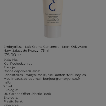
Embryolisse - Lait-Creme Concentre - Krem Odżywczo-
Nawilżający do Twarzy - 75ml
75,00 zł
7950
Pkt.
Kraj Pochodzenia :
Francja
Osoba odpowiedzialna:
Laboratoires Embryolisse 16, rue Danton 92130 Issy les
Moulineaux, adres email: bonjour@embryolisse.fr
ml/g:
75 ml
Ekologia:
UN Carbon Offset
,
Plastic Bank
Ekologia:
Plastic Bank
Zalecenia: