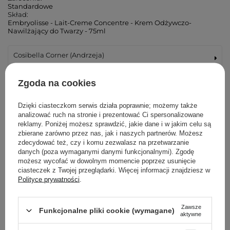
Standardowe
Skład:
Embryolisse - Lait-Creme Concentre - Krem Odżywczo-
Nawilżający do Twarzy - 75ml
Cosibella Corner (Andrzeja)
Cosibella Corner (Łucka)
Zgoda na cookies
Cosibella Corner (Woronicza)
Dzięki ciasteczkom serwis działa poprawnie; możemy także
analizować ruch na stronie i prezentować Ci spersonalizowane
reklamy. Poniżej możesz sprawdzić, jakie dane i w jakim celu są
Cosibella Corner (Wileńska)
zbierane zarówno przez nas, jak i naszych partnerów. Możesz
zdecydować też, czy i komu zezwalasz na przetwarzanie
danych (poza wymaganymi danymi funkcjonalnymi). Zgodę
Cosibella Corner (Bohaterów Warszawy)
możesz wycofać w dowolnym momencie poprzez usunięcie
ciasteczek z Twojej przeglądarki. Więcej informacji znajdziesz w
Cosibella Corner (Tadeusza Kościuszki)
Polityce prywatności
.
Cosibella Corner (Jaracza)
Zawsze
Funkcjonalne pliki cookie (wymagane)
aktywne
Cosibella Corner (Szlak)