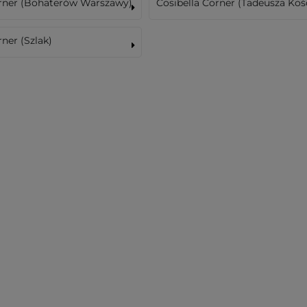
orner (Bohaterów Warszawy)
Cosibella Corner (Tadeusza Koś
rner (Szlak)