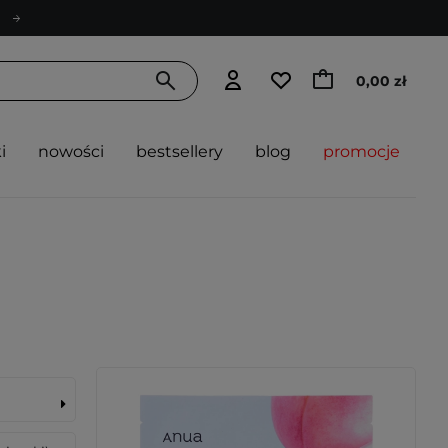
0,00 zł
i
nowości
bestsellery
blog
promocje