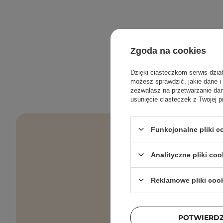
Zgoda na cookies
Dzięki ciasteczkom serwis dzia
możesz sprawdzić, jakie dane i
zezwalasz na przetwarzanie d
usunięcie ciasteczek z Twojej p
Funkcjonalne pliki 
Analityczne pliki coo
Pielęgnacyjne 
Reklamowe pliki coo
Podaj swój a
POTWIERD