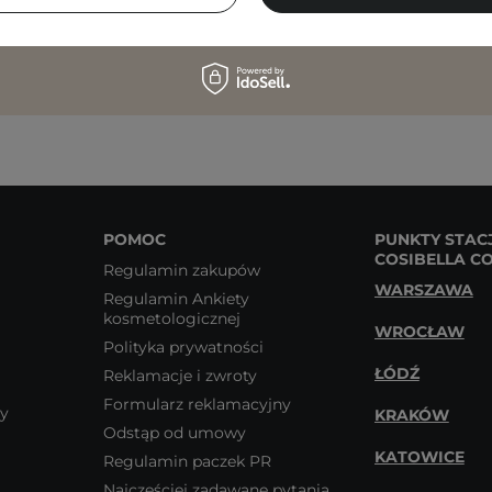
 się na otrzymywanie wiadomości marketingowych i przetwarz
rzez Cosibella sp. z o.o, zgodnie z
polityką prywatności
.
POMOC
PUNKTY STAC
COSIBELLA C
Regulamin zakupów
WARSZAWA
Regulamin Ankiety
kosmetologicznej
WROCŁAW
Polityka prywatności
ŁÓDŹ
Reklamacje i zwroty
Formularz reklamacyjny
wy
KRAKÓW
Odstąp od umowy
KATOWICE
Regulamin paczek PR
Najczęściej zadawane pytania