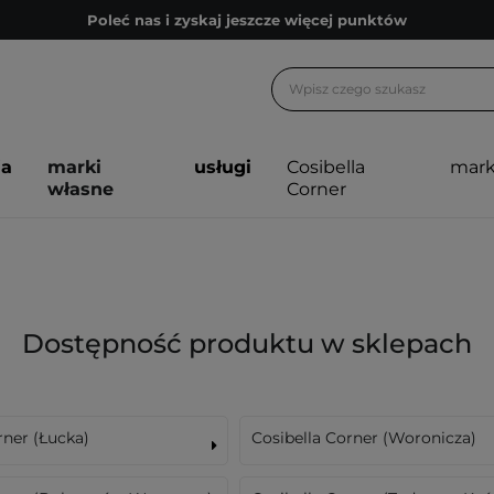
Poleć nas i zyskaj jeszcze więcej punktów
Zapisz się na newsletter pełen porad
Bezpłatne konsultacje kosmetologiczne
Z nami to możliwe! Realizacja zamówienia do 24h.
ja
marki
usługi
Cosibella
mark
Poleć nas i zyskaj jeszcze więcej punktów
własne
Corner
Zapisz się na newsletter pełen porad
Dostępność produktu w sklepach
rner (Łucka)
Cosibella Corner (Woronicza)