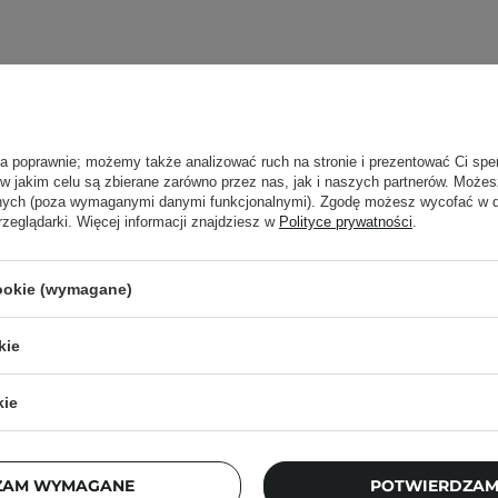
ła poprawnie; możemy także analizować ruch na stronie i prezentować Ci spe
 w jakim celu są zbierane zarówno przez nas, jak i naszych partnerów. Może
anych (poza wymaganymi danymi funkcjonalnymi). Zgodę możesz wycofać w
rzeglądarki. Więcej informacji znajdziesz w
Polityce prywatności
.
cookie (wymagane)
Newsletter Cosibella
kie
checklisty, eksperckie porady, beauty nowości - p
kie
dres email
ZA
ZAM WYMAGANE
POTWIERDZAM