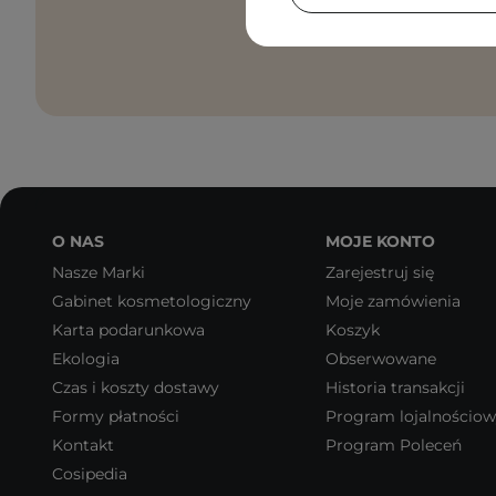
Zgadzam
danych p
O NAS
MOJE KONTO
Nasze Marki
Zarejestruj się
Gabinet kosmetologiczny
Moje zamówienia
Karta podarunkowa
Koszyk
Ekologia
Obserwowane
Czas i koszty dostawy
Historia transakcji
Formy płatności
Program lojalnościo
Kontakt
Program Poleceń
Cosipedia