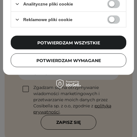
Analityczne pliki cookie
Reklamowe pliki cookie
Newsletter Cosibella
POTWIERDZAM WSZYSTKIE
Pielęgnacyjne checklisty, eksperckie porady,
beauty nowości - prosto na maila!
POTWIERDZAM WYMAGANE
Podaj swój adres email
Zgadzam się na otrzymywanie
wiadomości marketingowych i
przetwarzanie moich danych przez
Cosibella sp. z o.o, zgodnie z
polityką
prywatności
.
ZAPISZ SIĘ