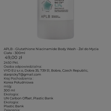
APLB - Glutathione Niacinamide Body Wash - Żel do Mycia
Ciała - 300ml
49,00 zł
2450
Pkt.
Osoba odpowiedzialna:
VYD EU s.r.o, Dobra 35, 739 51, Bobra, Czech Republic,
starpicky7@gmail.com
Kraj Pochodzenia :
Korea Południowa
ml/g:
300 ml
Ekologia:
UN Carbon Offset
,
Plastic Bank
Ekologia:
Plastic Bank
Zalecenia: