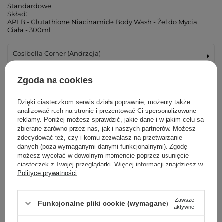
Standardowe
Skład:
APLB - Glutathione Niacinamide Body Wash - Żel do Mycia
Ciała - 300ml
Cosibella Corner (Andrzeja)
Cosibella Corner (Łucka)
Zgoda na cookies
Cosibella Corner (Woronicza)
Dzięki ciasteczkom serwis działa poprawnie; możemy także
analizować ruch na stronie i prezentować Ci spersonalizowane
reklamy. Poniżej możesz sprawdzić, jakie dane i w jakim celu są
Cosibella Corner (Wileńska)
zbierane zarówno przez nas, jak i naszych partnerów. Możesz
zdecydować też, czy i komu zezwalasz na przetwarzanie
danych (poza wymaganymi danymi funkcjonalnymi). Zgodę
Cosibella Corner (Bohaterów Warszawy)
możesz wycofać w dowolnym momencie poprzez usunięcie
ciasteczek z Twojej przeglądarki. Więcej informacji znajdziesz w
Cosibella Corner (Tadeusza Kościuszki)
Polityce prywatności
.
Cosibella Corner (Jaracza)
Zawsze
Funkcjonalne pliki cookie (wymagane)
aktywne
Cosibella Corner (Szlak)