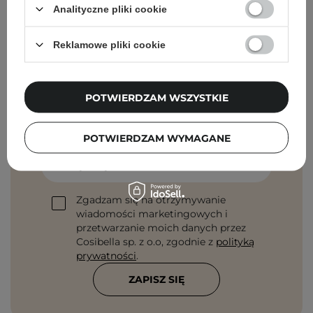
Analityczne pliki cookie
Reklamowe pliki cookie
Newsletter Cosibella
POTWIERDZAM WSZYSTKIE
Pielęgnacyjne checklisty, eksperckie porady,
beauty nowości - prosto na maila!
POTWIERDZAM WYMAGANE
Podaj swój adres email
Zgadzam się na otrzymywanie
wiadomości marketingowych i
przetwarzanie moich danych przez
Cosibella sp. z o.o, zgodnie z
polityką
prywatności
.
ZAPISZ SIĘ