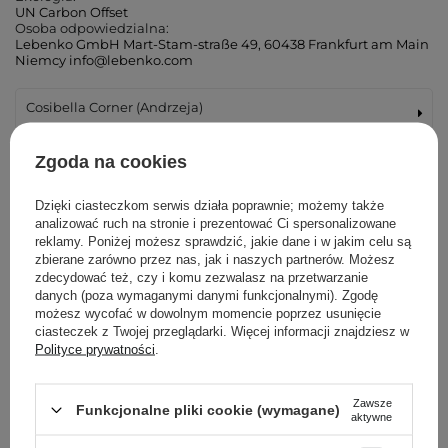
UN Carbon Offset
Osoba odpowiedzialna:
Lebenko GmbH Mart-Stam-straße 49, 60438 Frankfurt am Main
Niemcy info@lebenko.com
Cosibella Corner (Andrzeja)
Cosibella Corner (Łucka)
Zgoda na cookies
Cosibella Corner (Woronicza)
Dzięki ciasteczkom serwis działa poprawnie; możemy także
analizować ruch na stronie i prezentować Ci spersonalizowane
reklamy. Poniżej możesz sprawdzić, jakie dane i w jakim celu są
Cosibella Corner (Wileńska)
zbierane zarówno przez nas, jak i naszych partnerów. Możesz
zdecydować też, czy i komu zezwalasz na przetwarzanie
danych (poza wymaganymi danymi funkcjonalnymi). Zgodę
Cosibella Corner (Bohaterów Warszawy)
możesz wycofać w dowolnym momencie poprzez usunięcie
ciasteczek z Twojej przeglądarki. Więcej informacji znajdziesz w
Cosibella Corner (Tadeusza Kościuszki)
Polityce prywatności
.
Cosibella Corner (Jaracza)
Zawsze
Funkcjonalne pliki cookie (wymagane)
aktywne
Cosibella Corner (Szlak)